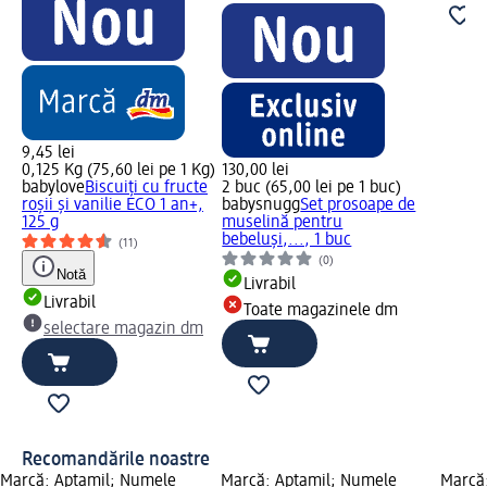
9,45 lei
0,125 Kg (75,60 lei pe 1 Kg)
130,00 lei
babylove
Biscuiți cu fructe
2 buc (65,00 lei pe 1 buc)
roșii și vanilie ECO 1 an+,
babysnugg
Set prosoape de
125 g
muselină pentru
bebeluși,..., 1 buc
(11)
(0)
Notă
Livrabil
Livrabil
Toate magazinele dm
selectare magazin dm
Recomandările noastre
Marcă: Aptamil; Numele
Marcă: Aptamil; Numele
Marcă