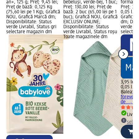
an+, 125 g; Preț: 9,45 lei;
bebeluși, verde-bej, 1 buc;
format d
Preț de bază: 0,125 Kg
Preț: 130,00 lei; Preț de
Preț: 3,9
(75,60 lei pe 1 Kg); Grafică
bază: 2 buc (65,00 lei pe 1
0,05 l (79
NOU, Grafică Marcă dm;
buc); Grafică NOU, Grafică
Grafică 
Disponibilitate: Status
EXCLUSIV ONLINE;
dm; Dispo
verde Livrabil, Status gri
Disponibilitate: Status
verde Liv
selectare magazin dm
verde Livrabil, Status roșu
selectar
Toate magazinele dm
3,95 lei
0,05 l (79
Balea
Șam
forever 
de..., 50
Livrab
selec