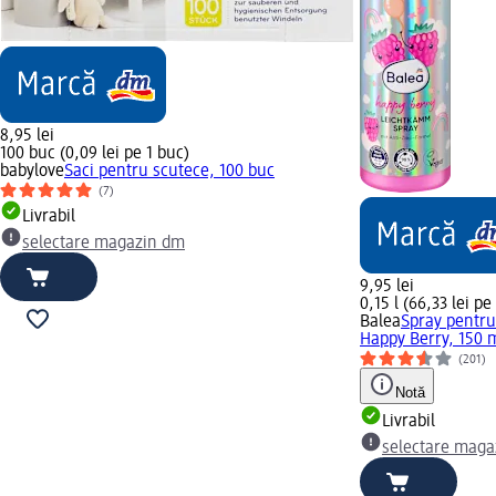
8,95 lei
100 buc (0,09 lei pe 1 buc)
babylove
Saci pentru scutece, 100 buc
(7)
Livrabil
selectare magazin dm
9,95 lei
0,15 l (66,33 lei pe 
Balea
Spray pentru
Happy Berry, 150 
(201)
Notă
Livrabil
selectare maga