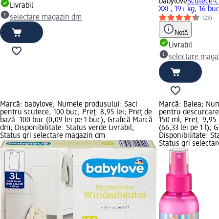
babylove
Scutece-c
Livrabil
XXL, 19+ kg, 16 bu
selectare magazin dm
(23)
Notă
Livrabil
selectare maga
Marcă: babylove; Numele produsului: Saci
Marcă: Balea; Num
pentru scutece, 100 buc; Preț: 8,95 lei; Preț de
pentru descurcare
bază: 100 buc (0,09 lei pe 1 buc); Grafică Marcă
150 ml; Preț: 9,95 
dm; Disponibilitate: Status verde Livrabil,
(66,33 lei pe 1 l);
Status gri selectare magazin dm
Disponibilitate: St
Status gri select