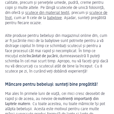
calitate, precum și șervețele umede, pudră, creme pentru
copii și multe altele. Pe lângă scutecele de unică folosință,
dm oferă și
scutece din material textil
, precum și
scutece de
înot
, cum ar fi cele de la
babylove
. Așadar, sunteți pregătită
pentru fiecare ocazie.
Alte produse pentru bebeluși din magazinul online dm, cum
ar fi jucăriile mici de la babylove sunt potrivite pentru a vă
distrage copilul în timp ce schimbați scutecul și pentru a
face procesul cât mai rapid și necomplicat. În timp ce
micuțul este
încântat de jucării
, dumneavoastră îl puteți
schimba în cel mai scurt timp. Apropo, nu vă faceți griji dacă
nu vă descurcați cu scutecul atât de bine la început. Cu 8
scutece pe zi, în curând veți dobândi experiență!
Mâncare pentru bebeluși: sunteți bine pregătită!
Mai ales în primele luni de viață, cei mici cresc deosebit de
rapid și de aceea, au nevoie de
nutrienți importanți din
laptele matern
. Cu toate acestea, nu toate mămicile își pot
alăpta bebelușii. Acesta este motivul pentru care multe