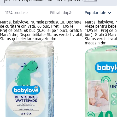
Verificare disponibilitate într-un magazin dm
selectat
1124 produse
Filtrați după:
Marcă: babylove; Numele produsului: Dischete
Marcă: babylove; 
de curățare din vată, 60 buc; Preț: 11,95 lei;
Aleze pentru bebel
Preț de bază: 60 buc (0,20 lei pe 1 buc); Grafică
11,95 lei; Preț de b
Marcă dm; Disponibilitate: Status verde Livrabil,
buc); Grafică Marc
Status gri selectare magazin dm
Status verde Livrab
magazin dm