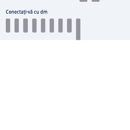
Conectați-vă cu dm
Descărcați aplicația dm-ul meu
Informații legale
© 2026 dm drogerie markt Frumusețe, coafură și produse
cosmetice, îngrijire, bebeluși și copii, nutriție conștientă și
multe altele.
Protecția datelor
Termeni de utilizare cont client
TCG