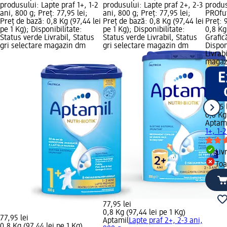
produsului: Lapte praf 1+, 1-2
produsului: Lapte praf 2+, 2-3
produs
ani, 800 g; Preț: 77,95 lei;
ani, 800 g; Preț: 77,95 lei;
PROfut
Preț de bază: 0,8 Kg (97,44 lei
Preț de bază: 0,8 Kg (97,44 lei
Preț: 
pe 1 Kg); Disponibilitate:
pe 1 Kg); Disponibilitate:
0,8 Kg
Status verde Livrabil, Status
Status verde Livrabil, Status
Grafic
gri selectare magazin dm
gri selectare magazin dm
Dispon
Livrab
magaz
94,95 
0,8 Kg
Aptam
1+, 1-
Liv
Toa
77,95 lei
0,8 Kg (97,44 lei pe 1 Kg)
77,95 lei
Aptamil
Lapte praf 2+, 2-3 ani,
0,8 Kg (97,44 lei pe 1 Kg)