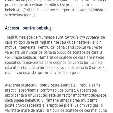
confortabilă pentru sarcină și alăptare, sortimentul variat de
produse pentru viitoarele mămici și produse pentru
bebeluși, oferă tot ce este necesar pentru o sarcină liniștită
și bebeluși fericiți.
Accesorii pentru bebeluși
Toată lumea știe ce frumoase sunt
torturile din scutece
, pe
care ați dori să le primiți înainte sau după naștere - și din
motive întemeiate! Pentru că, până când copilul va crește,
va exista un număr de până la 5.000 de scutece pe care le
vor umple beblușii. Numărul de
scutece
de care are nevoie
copilul dumneavoastră pe zi depinde de vârsta lor. La nou-
născuți trebuie să schimbați scutecele de până la 8 ori pe zi,
mai târziu doar de aproximativ cinci ori pe zi.
Alegerea scutecului potrivit
este esențială. Trebuie să fie
practic, absorbant și confortabil de purtat. Capacitatea
absorbantă a unui scutec este un factor important deoarece,
dacă pielea bebelușului rămâne umedă prea mult timp,
poate provoca
roșeață și erupții pe piele
. La dm veți găsi o
varietate mare de mărci și tipuri de scutece de cea mai bună