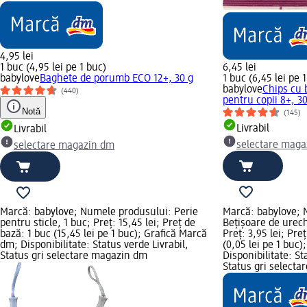
4,95 lei
1 buc (4,95 lei pe 1 buc)
6,45 lei
babylove
Baghete de porumb ECO 12+, 30 g
1 buc (6,45 lei pe 
babylove
Chips cu
(440)
pentru copii 8+, 3
Notă
(145)
Livrabil
Livrabil
selectare maga
selectare magazin dm
Marcă: babylove; Numele produsului: Perie
Marcă: babylove; 
pentru sticle, 1 buc; Preț: 15,45 lei; Preț de
Bețișoare de urech
bază: 1 buc (15,45 lei pe 1 buc); Grafică Marcă
Preț: 3,95 lei; Pre
dm; Disponibilitate: Status verde Livrabil,
(0,05 lei pe 1 buc
Status gri selectare magazin dm
Disponibilitate: St
Status gri select