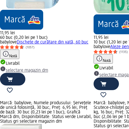
11,95 lei
60 buc (0,20 lei pe 1 buc)
11,95 lei
babylove
Dischete de curățare din vată, 60 buc
10 buc (1,20 lei pe
babylove
Aleze pen
(1057)
(1135)
Notă
Notă
Livrabil
Livrabil
selectare magazin dm
selectare maga
Marcă: babylove; Numele produsului: Şerveţele
Marcă: babylove; 
de unică folosinţă, 30 buc; Preț: 6,95 lei; Preț
Scutece-chiloțel 
de bază: 30 buc (0,23 lei pe 1 buc); Grafică
kg, 16 buc; Preț: 3
Marcă dm; Disponibilitate: Status verde Livrabil,
buc (2,06 lei pe 1
Status gri selectare magazin dm
Disponibilitate: St
Status gri select