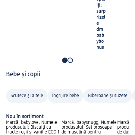
iți:
surp
rizel
e
dm
bab
ybo
nus
Bebe și copii
Scutece și altele
Îngrijire bebe
Biberoane și suzete
Nou în sortiment
Marcă: babylove; Numele
Marcă: babysnugg; Numele
Marcă: B
produsului: Biscuiți cu
produsului: Set prosoape
produsul
fructe roșii și vanilie ECO 1
de muselină pentru
de duș f