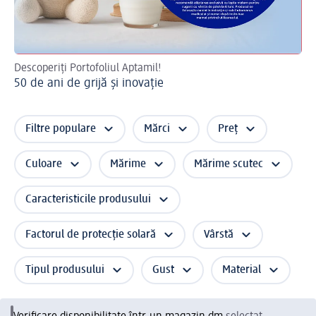
Descoperiți Portofoliul Aptamil!
De
50 de ani de grijă și inovație
Ex
Filtre populare
Mărci
Preț
Culoare
Mărime
Mărime scutec
Caracteristicile produsului
Factorul de protecție solară
Vârstă
Tipul produsului
Gust
Material