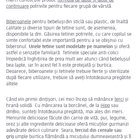
mărci cunoscute produc
formulă de lapte și lapte de
continuare
potrivite pentru fiecare grupă de vârstă.
Biberoanele
pentru bebeluși din sticlă sau plastic, de înaltă
calitate și diverse tipuri de tetine sunt, de asemenea,
disponibile la dm. Găsirea tetinei potrivite, cu care copilul se
simte confortabil este importantă pentru a se obișnui cu
biberonul.
Unele tetine sunt modelate pe mamelon
și oferă
astfel o senzație familiară. Tetinele speciale anti-colici
împiedică înghițirea de prea mult aer atunci când bebelușul
bea lapte, iar în acest fel îi este protejată și burtica.
Deoarece, biberoanele și tetinele trebuie fierte și sterilizate
după fiecare utilizare, trebuie să aveți întotdeauna pregătite
altele.
Când vin primii dințișori, cei mici încep să mănânce
terci
și
hrană solidă. Cu mâncarea la borcănel, de la
Hipp
sau
dmBio, sunteți întotdeauna pregătită, mai ales din mers.
Meniurile delicioase făcute din carne de vită, pui, legume,
orez și alte ingrediente delicioase oferă micuților gurmanzi
adevărate delicii culinare. Seara,
terciul din cereale sau
griș
umple burtica flămândă a micuțului dumneavoastră și îl