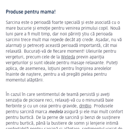
Produse pentru mama!
Sarcina este o perioadă foarte specială și este asociată cu o
mare bucurie și emoție pentru venirea primului copil. Nouă
luni pare a fi mult timp, dar noii părinți știu că perioada
sarcinii trece mult mai repede decât ați crede. Așadar, nu vă
alarmați și petreceți această perioadă importantă, cât mai
relaxată. Bucurați-vă de fiecare moment! Uleiurile pentru
vergeturi, precum cele de la
Weleda
previn apariția
vergeturilor și sunt ideale pentru masaje relaxante. Puteți
aplica, de asemenea, loțiuni pentru îngrijirea areolelor
înainte de naștere, pentru a vă pregăti pielea pentru
momentul alăptării.
În cazul în care sentimentul de teamă persistă și aveți
senzația de picioare reci, relaxați-vă cu o minunată baie
fierbinte și cu un ceai pentru gravide,
dmBio
. Produsele
pentru sarcină marca
medela
asigură și ele mai mult confort
pentru burtică. De la perne de sarcină și benzi de susținere
pentru burtică, până la bustiere de somn și lenjerie intimă