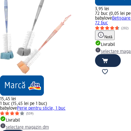
3,95 lei
72 buc (0,05 lei pe
babylove
Bețișoare
72 buc
(202)
Notă
Livrabil
selectare maga
15,45 lei
1 buc (15,45 lei pe 1 buc)
babylove
Perie pentru sticle, 1 buc
(539)
Livrabil
selectare magazin dm