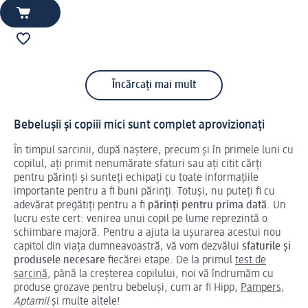
Încărcați mai mult
Bebelușii și copiii mici sunt complet aprovizionați
În timpul sarcinii, după naștere, precum și în primele luni cu
copilul, ați primit nenumărate sfaturi sau ați citit cărți
pentru părinți și sunteți echipați cu toate informațiile
importante pentru a fi buni părinți. Totuși, nu puteți fi cu
adevărat pregătiți pentru a fi
părinți pentru prima dată
. Un
lucru este cert: venirea unui copil pe lume reprezintă o
schimbare majoră. Pentru a ajuta la ușurarea acestui nou
capitol din viața dumneavoastră, vă vom dezvălui
sfaturile și
produsele necesare
fiecărei etape. De la primul
test de
sarcină
, până la creșterea copilului, noi vă îndrumăm cu
produse grozave pentru bebeluși, cum ar fi Hipp,
Pampers
,
Aptamil
și multe altele!