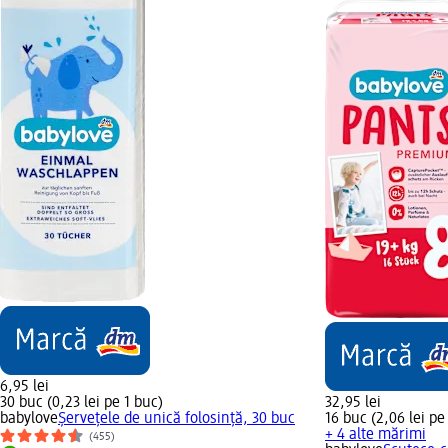
6,95 lei
30 buc (0,23 lei pe 1 buc)
32,95 lei
babylove
Şerveţele de unică folosinţă, 30 buc
16 buc (2,06 lei pe
+ 4 alte mărimi
(455)