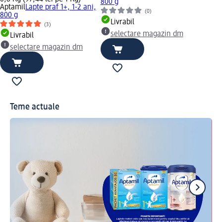
800 g
Aptamil
Lapte praf 1+, 1-2 ani,
(0)
800 g
Livrabil
(3)
selectare magazin dm
Livrabil
selectare magazin dm
Teme actuale