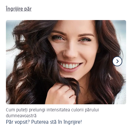
Îngrijire păr
Cum puteți prelungi intensitatea culorii părului
Sfa
dumneavoastră
Sf
Păr vopsit? Puterea stă în îngrijire!