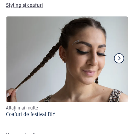
Styling și coafuri
Aflați mai multe
Tun
Coafuri de festival DIY
Co