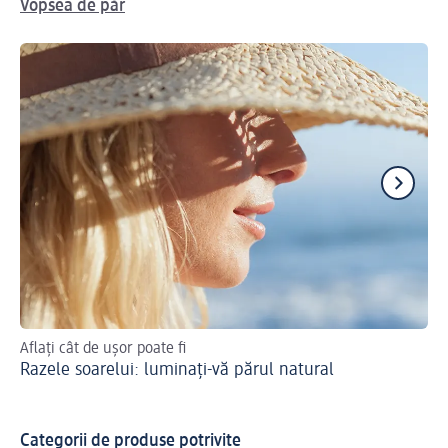
Vopsea de păr
Aflați cât de ușor poate fi
Nu
Razele soarelui: luminați-vă părul natural
Go
Categorii de produse potrivite