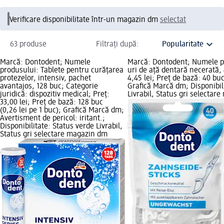
Verificare disponibilitate într-un magazin dm
selectat
63 produse
Filtrați după:
Marcă: Dontodent; Numele
Marcă: Dontodent; Numele pr
produsului: Tablete pentru curățarea
uri de ață dentară necerată, 
protezelor, intensiv, pachet
4,45 lei; Preț de bază: 40 buc 
avantajos, 128 buc; Categorie
Grafică Marcă dm; Disponibil
juridică: dispozitiv medical; Preț:
Livrabil, Status gri selectar
33,00 lei; Preț de bază: 128 buc
(0,26 lei pe 1 buc); Grafică Marcă dm;
Avertisment de pericol: iritant.;
Disponibilitate: Status verde Livrabil,
Status gri selectare magazin dm