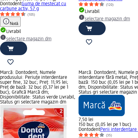
Dontodent
Guma de mestecat cu
(120)
carbune activ, 57 g
Livrabil
(105)
selectare magazin dm
Notă
Livrabil
selectare magazin dm
Marcă: Dontodent; Numele
Marcă: Dontodent; Numele pr
produsului: Periuțe interdentare
interdentare fără metal; Preț:
super fine, 32 buc; Preț: 11,95 lei;
bază: 150 buc (0,05 lei pe 1 
Preț de bază: 32 buc (0,37 lei pe 1
dm; Disponibilitate: Status ve
buc); Grafică Marcă dm;
Status gri selectare magazi
Disponibilitate: Status verde Livrabil,
Status gri selectare magazin dm
7,50 lei
150 buc (0,05 lei pe 1 buc)
Dontodent
Perii interdentare
(35)