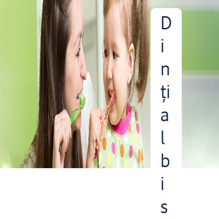
D
i
n
ți
a
l
b
i
s