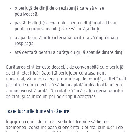
o periuță de dinți de o rezistență care să vi se
potrivească.
pastă de dinți (de exemplu, pentru dinți mai albi sau
pentru gingii sensibile) care vă curăță dinții.
o apă de gură antibacteriană pentru a vă împrospăta
respirația
ață dentară pentru a curăța cu grijă spațiile dintre dinți
Curățarea dinților este deosebit de convenabilă cu o periuță
de dinți electrică. Datorită periuțelor cu atașament
universal, vă puteți alege propriul cap de periuță, astfel încât
periuța de dinți electrică să fie adaptată individual la igiena
dumneavoastră orală. Nu uitați să încărcați bateria periuței
de dinți și să înlocuiți periodic capul acesteia!
Toate lucrurile bune vin câte trei
Îngrijirea celui „de-al treilea dinte” trebuie să fie, de
asemenea, conștiincioasă și eficientă. Cel mai bun lucru de