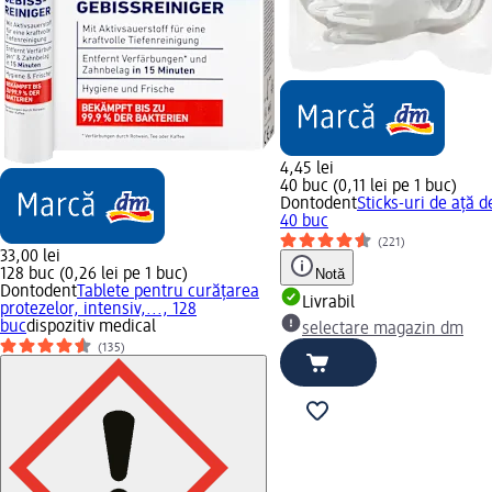
4,45 lei
40 buc (0,11 lei pe 1 buc)
Dontodent
Sticks-uri de ață 
40 buc
(221)
33,00 lei
128 buc (0,26 lei pe 1 buc)
Notă
Dontodent
Tablete pentru curățarea
Livrabil
protezelor, intensiv,..., 128
buc
dispozitiv medical
selectare magazin dm
(135)