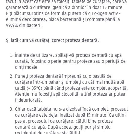
făcut în acest caz este să folosiți tablete de curățare, care vă
garantează o curățare igienică a dinților în doar 15 minute.
Fiți plăcut surprins de formula puternică cu oxigen activ -
elimină decolorarea, placa bacteriană și combate până la
99,9% din bacterii.
Și iată cum vă curățați corect proteza dentară:
Înainte de utilizare, spălați-vă proteza dentară cu apă
curată, folosind o perie pentru proteze sau o periuță de
dinți moale.
Puneți proteza dentară împreună cu o pastilă de
curățare într-un pahar și umpleți cu cât mai multă apă
caldă (~ 35°C) până când proteza este complet acoperită.
Atenție: nu folosiți apă clocotită, altfel proteza ar putea
fi deteriorată.
Chiar dacă tableta nu s-a dizolvat încă complet, procesul
de curățare este deja finalizat după 15 minute. Ca ultim
pas al procesului de curățare, clătiți bine proteza
dentară cu apă. După aceea, goliți pur și simplu
recipientul de curățare și clătiți-l.