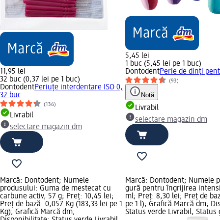
5,45 lei
1 buc (5,45 lei pe 1 buc)
11,95 lei
Dontodent
Perie de dinți pent
32 buc (0,37 lei pe 1 buc)
(93)
Dontodent
Periuțe interdentare ISO 0,
32 buc
Notă
(136)
Livrabil
Livrabil
selectare magazin dm
selectare magazin dm
Marcă: Dontodent; Numele
Marcă: Dontodent; Numele p
produsului: Guma de mestecat cu
gură pentru îngrijirea intensi
carbune activ, 57 g; Preț: 10,45 lei;
ml; Preț: 8,30 lei; Preț de baz
Preț de bază: 0,057 Kg (183,33 lei pe 1
pe 1 l); Grafică Marcă dm; Dis
Kg); Grafică Marcă dm;
Status verde Livrabil, Status 