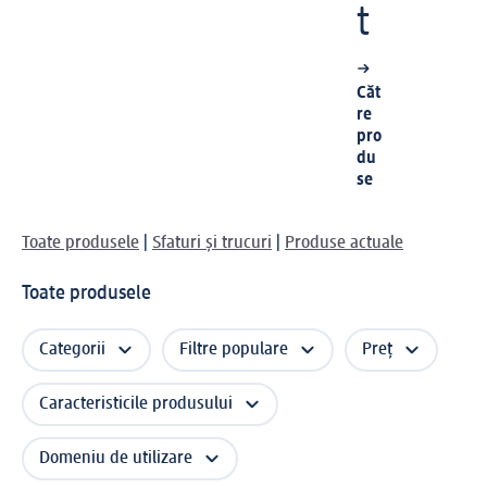
t
Căt
re
pro
du
se
Toate produsele
|
Sfaturi și trucuri
|
Prod
use actuale
Toate produsele
Categorii
Filtre populare
Preț
Caracteristicile produsului
Domeniu de utilizare