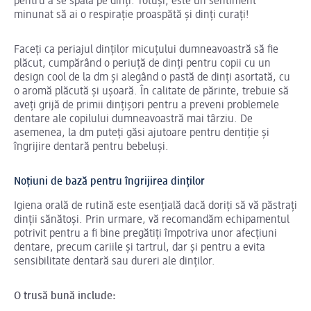
pentru a se spăla pe dinți. Totuși, este un sentiment
minunat să ai o respirație proaspătă și dinți curați!
Faceți ca periajul dinților micuțului dumneavoastră să fie
plăcut, cumpărând o periuță de dinți pentru copii cu un
design cool de la dm și alegând o pastă de dinți asortată, cu
o aromă plăcută și ușoară. În calitate de părinte, trebuie să
aveți grijă de primii dințișori pentru a preveni problemele
dentare ale copilului dumneavoastră mai târziu. De
asemenea, la dm puteți găsi ajutoare pentru dentiție și
îngrijire dentară pentru bebeluși.
Noțiuni de bază pentru îngrijirea dinților
Igiena orală de rutină este esențială dacă doriți să vă păstrați
dinții sănătoși. Prin urmare, vă recomandăm echipamentul
potrivit pentru a fi bine pregătiți împotriva unor afecțiuni
dentare, precum cariile și tartrul, dar și pentru a evita
sensibilitate dentară sau dureri ale dinților.
O trusă bună include: