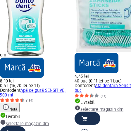
dm
4,45 lei
8,10 lei
40 buc (0,11 lei pe 1 buc)
0,5 l (16,20 lei pe 1 l)
Dontodent
Ata dentara Sensit
Dontodent
Apă de gură SENSITIVE,
buc
500 ml
(33)
(189)
Livrabil
Notă
selectare magazin dm
Livrabil
selectare magazin dm