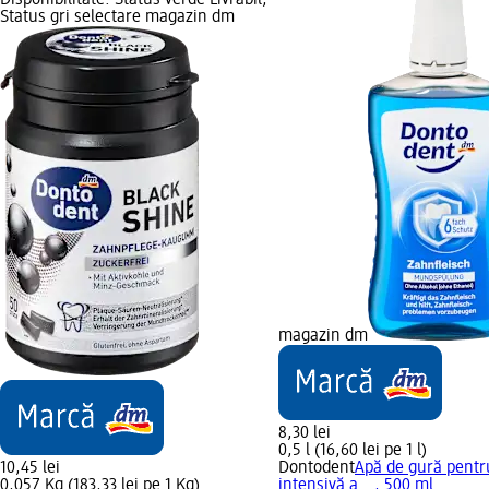
Disponibilitate: Status verde Livrabil,
Status gri selectare magazin dm
magazin dm
8,30 lei
0,5 l (16,60 lei pe 1 l)
10,45 lei
Dontodent
Apă de gură pentru
0,057 Kg (183,33 lei pe 1 Kg)
intensivă a..., 500 ml