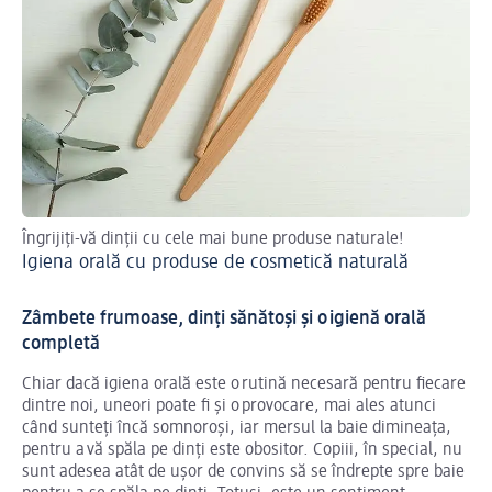
Îngrijiți-vă dinții cu cele mai bune produse naturale!
Din
Igiena orală cu produse de cosmetică naturală
Av
Zâmbete frumoase, dinți sănătoși și o igienă orală
completă
Chiar dacă igiena orală este o rutină necesară pentru fiecare
dintre noi, uneori poate fi și o provocare, mai ales atunci
când sunteți încă somnoroși, iar mersul la baie dimineața,
pentru a vă spăla pe dinți este obositor. Copiii, în special, nu
sunt adesea atât de ușor de convins să se îndrepte spre baie