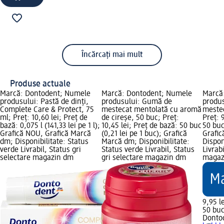
Încărcați mai mult
Produse actuale
Marcă: Dontodent; Numele
Marcă: Dontodent; Numele
Marcă
produsului: Pastă de dinți,
produsului: Gumă de
produ
Complete Care & Protect, 75
mestecat mentolată cu aromă
meste
ml; Preț: 10,60 lei; Preț de
de cireșe, 50 buc; Preț:
Preț: 
bază: 0,075 l (141,33 lei pe 1 l);
10,45 lei; Preț de bază: 50 buc
50 buc
Grafică NOU, Grafică Marcă
(0,21 lei pe 1 buc); Grafică
Grafi
dm; Disponibilitate: Status
Marcă dm; Disponibilitate:
Dispon
verde Livrabil, Status gri
Status verde Livrabil, Status
Livrab
selectare magazin dm
gri selectare magazin dm
magaz
9,95 le
50 buc
Donto