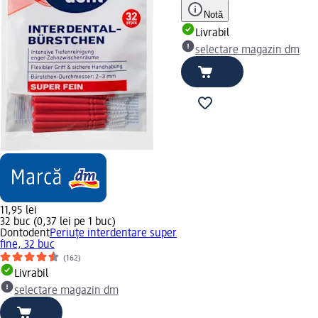
Notă
Livrabil
selectare magazin dm
11,95 lei
32 buc (0,37 lei pe 1 buc)
Dontodent
Periuțe interdentare super
fine, 32 buc
(162)
Livrabil
selectare magazin dm