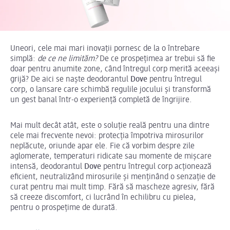
Uneori, cele mai mari inovații pornesc de la o întrebare
simplă:
de ce ne limităm?
De ce prospețimea ar trebui să fie
doar pentru anumite zone, când întregul corp merită aceeași
grijă? De aici se naște deodorantul
Dove
pentru întregul
corp, o lansare care schimbă regulile jocului și transformă
un gest banal într-o experiență completă de îngrijire.
Mai mult decât atât, este o soluție reală pentru una dintre
cele mai frecvente nevoi: protecția împotriva mirosurilor
neplăcute, oriunde apar ele. Fie că vorbim despre zile
aglomerate, temperaturi ridicate sau momente de mișcare
intensă, deodorantul
Dove
pentru întregul corp acționează
eficient, neutralizând mirosurile și menținând o senzație de
curat pentru mai mult timp. Fără să mascheze agresiv, fără
să creeze discomfort, ci lucrând în echilibru cu pielea,
pentru o prospețime de durată.