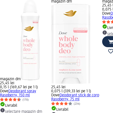
magazin dm
magaz
25,45 
0,075 l
Dove
D
Raspbe
Liv
sel
magazin dm
25,45 lei
0,15 l (169,67 lei pe 1 l)
25,45 lei
Dove
Deodorant spray
0,075 l (339,33 lei pe 1 l)
Raspberry, 150 ml
Dove
Deodorant stick de corp
Raspberry, 75 ml
(170)
(234)
Livrabil
Livrabil
selectare magazin dm