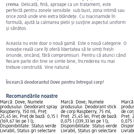
crema
. Delicată, fină, aproape ca un tratament, este
perfectă pentru zonele sensibile: sub bust, zona intimă sau
orice zonă unde vrei extra blândețe. Cu niacinamide în
formulă, ajută la calmarea pielii și susține aspectul uniform
și sănătos.
Aceasta nu este doar o nouă gamă. Este o nouă categorie. O
inovație reală care îți oferă libertatea să te simți fresh
oriunde, oricând, fără compromisuri. Pentru că atunci când
fiecare parte din tine se simte bine, încrederea nu mai
trebuie construită. Vine natural.
Încearcă deodorantul Dove pentru întregul corp!
Recomandările noastre
Marcă: Dove; Numele
Marcă: Dove; Numele
Marcă
produsului: Deodorant spray
produsului: Deodorant stick
produ
Raspberry, 150 ml; Preț:
de corp Raspberry, 75 ml;
de cor
25,45 lei; Preț de bază: 0,15 l
Preț: 25,45 lei; Preț de bază:
Preț: 
(169,67 lei pe 1 l);
0,075 l (339,33 lei pe 1 l);
0,075 l
Disponibilitate: Status verde
Disponibilitate: Status verde
Dispon
Livrabil, Status gri selectare
Livrabil, Status gri selectare
Livrab