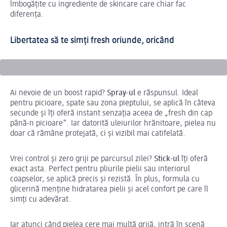
îmbogățite cu ingrediente de skincare care chiar fac
diferența.
Libertatea să te simți fresh oriunde, oricând
Ai nevoie de un boost rapid?
Spray-ul
e răspunsul. Ideal
pentru picioare, spate sau zona pieptului, se aplică în câteva
secunde și îți oferă instant senzația aceea de „fresh din cap
până-n picioare”. Iar datorită uleiurilor hrănitoare, pielea nu
doar că rămâne protejată, ci și vizibil mai catifelată.
Vrei control și zero griji pe parcursul zilei?
Stick-ul
îți oferă
exact asta. Perfect pentru pliurile pielii sau interiorul
coapselor, se aplică precis și rezistă. În plus, formula cu
glicerină menține hidratarea pielii și acel confort pe care îl
simți cu adevărat.
Iar atunci când pielea cere mai multă grijă, intră în scenă