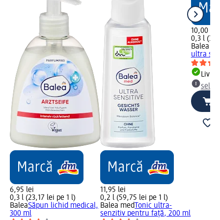
10,00 lei
0,3 l (33,
Balea m
ultra sen
Livrab
selec
6,95 lei
11,95 lei
0,3 l (23,17 lei pe 1 l)
0,2 l (59,75 lei pe 1 l)
Balea
Săpun lichid medical,
Balea med
Tonic ultra-
300 ml
senzitiv pentru față, 200 ml