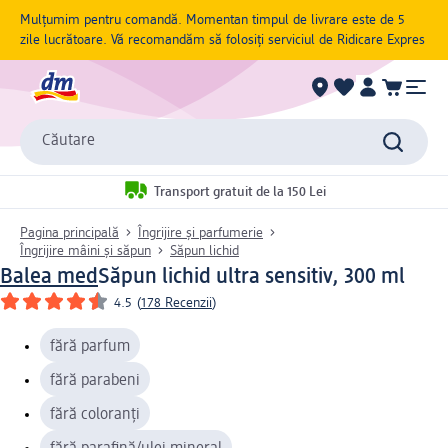
Mulțumim pentru comandă. Momentan timpul de livrare este de 5
zile lucrătoare. Vă recomandăm să folosiți serviciul de Ridicare Expres
Căutare
Transport gratuit de la 150 Lei
Pagina principală
Îngrijire și parfumerie
Îngrijire mâini și săpun
Săpun lichid
Balea med
Săpun lichid ultra sensitiv, 300 ml
4.5
(
178 Recenzii
)
fără parfum
fără parabeni
fără coloranți