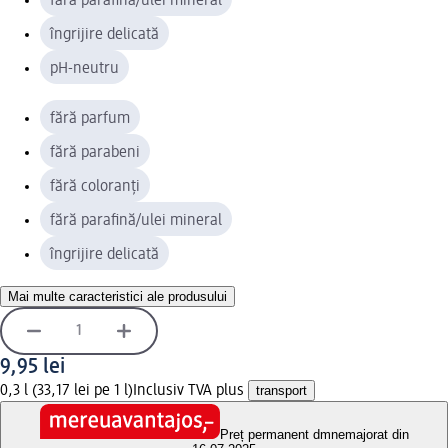
fără parafină/ulei mineral
îngrijire delicată
pH-neutru
fără parfum
fără parabeni
fără coloranți
fără parafină/ulei mineral
îngrijire delicată
Mai multe caracteristici ale produsului
9,95 lei
0,3 l (33,17 lei pe 1 l)
Inclusiv TVA plus
transport
Preț permanent dm
nemajorat din