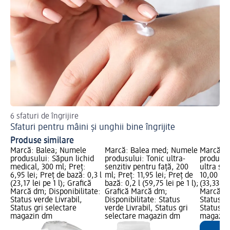
6 sfaturi de îngrijire
Sp
Sfaturi pentru mâini și unghii bine îngrijite
He
Produse similare
Marcă: Balea; Numele
Marcă: Balea med; Numele
Marcă: 
produsului: Săpun lichid
produsului: Tonic ultra-
produsul
medical, 300 ml; Preț:
senzitiv pentru față, 200
ultra sen
6,95 lei; Preț de bază: 0,3 l
ml; Preț: 11,95 lei; Preț de
10,00 lei
(23,17 lei pe 1 l); Grafică
bază: 0,2 l (59,75 lei pe 1 l);
(33,33 lei
Marcă dm; Disponibilitate:
Grafică Marcă dm;
Marcă dm
Status verde Livrabil,
Disponibilitate: Status
Status ve
Status gri selectare
verde Livrabil, Status gri
Status gr
magazin dm
selectare magazin dm
magazin