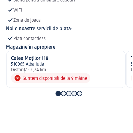
Stand pentru ambalare cadouri
WIFI
Zona de joaca
Noile noastre servicii de plata:
Plati contactless
Magazine în apropiere
Calea Moţilor 118
T
510065 Alba Iulia
5
Distanță: 2,24 km
D
Suntem disponibili de la
9
mâine