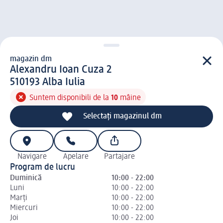
magazin dm
magazin d m
Alexandru Ioan Cuza 2
5 1 0 1 9 3
510193
Alba Iulia
Suntem disponibili de la
10
mâine
Selectați magazinul dm
Navigare
Apelare
Partajare
Program de lucru
Duminică
10:00 - 22:00
Luni
10:00 - 22:00
Marți
10:00 - 22:00
Miercuri
10:00 - 22:00
Joi
10:00 - 22:00