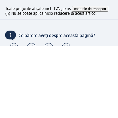
Toate prețurile afișate incl. TVA., plus
costurile de transport
(§) Nu se poate aplica nicio reducere la acest articol.
Ce părere aveți despre această pagină?
Livrare gratuită pentru comenzi de minimum 150 lei și
ridicare expres gratuită
Creați contul meu dm acum
Ajutor