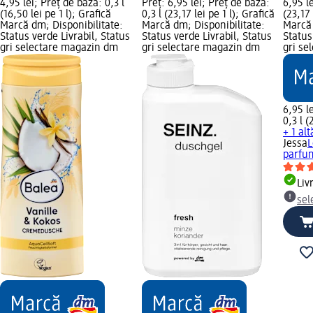
4,95 lei; Preț de bază: 0,3 l
Preț: 6,95 lei; Preț de bază:
6,95 l
(16,50 lei pe 1 l); Grafică
0,3 l (23,17 lei pe 1 l); Grafică
(23,17 
Marcă dm; Disponibilitate:
Marcă dm; Disponibilitate:
Marcă 
Status verde Livrabil, Status
Status verde Livrabil, Status
Status
gri selectare magazin dm
gri selectare magazin dm
gri se
6,95 le
0,3 l (
+ 1 al
Jessa
L
parfu
Liv
sel