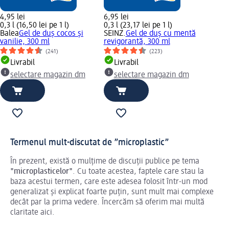
4,95 lei
6,95 lei
0,3 l (16,50 lei pe 1 l)
0,3 l (23,17 lei pe 1 l)
Balea
Gel de duș cocos și
SEINZ.
Gel de duș cu mentă
vanilie, 300 ml
revigorantă, 300 ml
(241)
(223)
Livrabil
Livrabil
selectare magazin dm
selectare magazin dm
Termenul mult-discutat de ”microplastic”
În prezent, există o mulțime de discuții publice pe tema
"microplasticelor"
. Cu toate acestea, faptele care stau la
baza acestui termen, care este adesea folosit într-un mod
generalizat și explicat foarte puțin, sunt mult mai complexe
decât par la prima vedere. Încercăm să oferim mai multă
claritate aici.