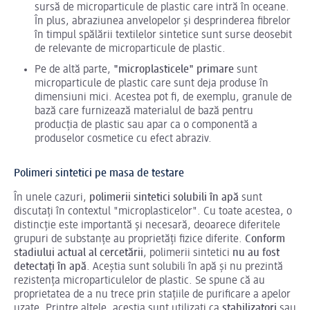
sursă de microparticule de plastic care intră în oceane.
În plus, abraziunea anvelopelor și desprinderea fibrelor
în timpul spălării textilelor sintetice sunt surse deosebit
de relevante de microparticule de plastic.
Pe de altă parte,
"microplasticele" primare
sunt
microparticule de plastic care sunt deja produse în
dimensiuni mici. Acestea pot fi, de exemplu, granule de
bază care furnizează materialul de bază pentru
producția de plastic sau apar ca o componentă a
produselor cosmetice cu efect abraziv.
Polimeri sintetici pe masa de testare
În unele cazuri,
polimerii sintetici solubili în apă
sunt
discutați în contextul "microplasticelor". Cu toate acestea, o
distincție este importantă și necesară, deoarece diferitele
grupuri de substanțe au proprietăți fizice diferite.
Conform
stadiului actual al cercetării
, polimerii sintetici
nu au fost
detectați în apă
. Aceștia sunt solubili în apă și nu prezintă
rezistența microparticulelor de plastic. Se spune că au
proprietatea de a nu trece prin stațiile de purificare a apelor
uzate. Printre altele, aceștia sunt utilizați ca
stabilizatori
sau