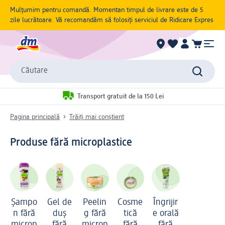
Mulțumim pentru comandă. Momentan timpul de livrare este de 5
zile lucrătoare. Vă recomandăm să folosiți serviciul de Ridicare Expres
Căutare
Transport gratuit de la 150 Lei
Pagina principală
Trăiți mai conștient
Produse fără microplastice
Șampo
Gel de
Peelin
Cosme
Îngrijir
n fără
duș
g fără
tică
e orală
microp
fără
microp
fără
fără