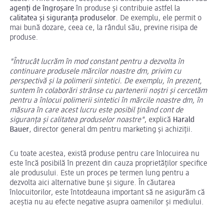
agenți de îngroșare
în produse și contribuie astfel la
calitatea și siguranța produselor
. De exemplu, ele permit o
mai bună dozare, ceea ce, la rândul său, previne risipa de
produse.
"Întrucât lucrăm în mod constant pentru a dezvolta în
continuare produsele mărcilor noastre dm, privim cu
perspectivă și la polimerii sintetici. De exemplu, în prezent,
suntem în colaborări strânse cu partenerii noștri și cercetăm
pentru a înlocui polimerii sintetici în mărcile noastre dm, în
măsura în care acest lucru este posibil ținând cont de
siguranța și calitatea produselor noastre"
, explică
Harald
Bauer
, director general dm pentru marketing și achiziții.
Cu toate acestea, există produse pentru care înlocuirea nu
este încă posibilă în prezent din cauza proprietăților specifice
ale produsului. Este un proces pe termen lung pentru a
dezvolta aici alternative bune și sigure. În căutarea
înlocuitorilor, este întotdeauna important să ne asigurăm că
aceștia nu au efecte negative asupra oamenilor și mediului.