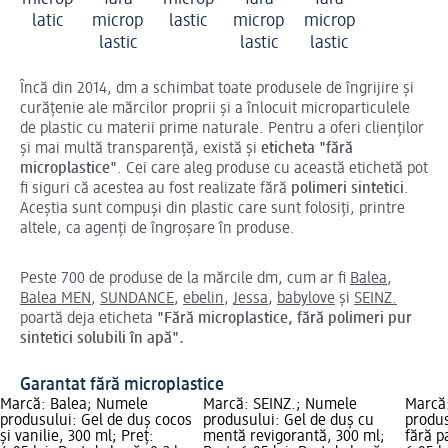
latic
microp
lastic
microp
microp
lastic
lastic
lastic
Încă din 2014, dm a schimbat toate produsele de îngrijire și
curățenie ale mărcilor proprii și a înlocuit microparticulele
de plastic cu materii prime naturale. Pentru a oferi clienților
și mai multă transparență, există și
eticheta "fără
microplastice"
. Cei care aleg produse cu această etichetă pot
fi siguri că acestea au fost realizate fără
polimeri sintetici
.
Aceștia sunt compuși din plastic care sunt folosiți, printre
altele, ca agenți de îngroșare în produse.
Peste 700 de produse de la mărcile dm, cum ar fi
Balea
,
Balea MEN
,
SUNDANCE
,
ebelin
,
Jessa
,
babylove
și
SEINZ.
poartă deja eticheta
"Fără microplastice, fără polimeri pur
sintetici solubili în apă".
Garantat fără microplastice
Marcă: Balea; Numele
Marcă: SEINZ.; Numele
Marcă
produsului: Gel de duș cocos
produsului: Gel de duș cu
produs
și vanilie, 300 ml; Preț:
mentă revigorantă, 300 ml;
fără p