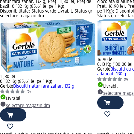
natur fara zahar, 132 g; Preț: 11,30 lei; Preț de
ciocolata si alune
bază: 0,132 Kg (85,61 lei pe 1 Kg);
Preț: 16,90 lei; Pr
Disponibilitate: Status verde Livrabil, Status gri
pe 1 Kg); Disponibi
selectare magazin dm
Status gri select
16,90 lei
0,13 Kg (130,00 lei
Gerble
Biscuiti cu 
adaugat, 130 g
11,30 lei
(0)
0,132 Kg (85,61 lei pe 1 Kg)
Gerble
Biscuiti natur fara zahar, 132 g
Livrabil
(0)
selectare maga
Livrabil
selectare magazin dm