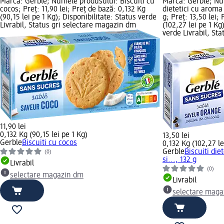
Marcă: Gerble; Numele produsului: Biscuiti cu
Marcă: Gerble; Nu
cocos; Preț: 11,90 lei; Preț de bază: 0,132 Kg
dietetici cu aroma 
(90,15 lei pe 1 Kg); Disponibilitate: Status verde
g; Preț: 13,50 lei;
Livrabil, Status gri selectare magazin dm
(102,27 lei pe 1 Kg
verde Livrabil, St
11,90 lei
0,132 Kg (90,15 lei pe 1 Kg)
13,50 lei
Gerble
Biscuiti cu cocos
0,132 Kg (102,27 le
Gerble
Biscuiti die
(0)
si..., 132 g
Livrabil
(0)
selectare magazin dm
Livrabil
selectare maga