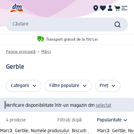
Căutare
Transport gratuit de la 150 Lei
Pagina principală
Mărci
Gerble
Categorii
Filtre populare
Preț
Verificare disponibilitate într-un magazin dm
selectat
4 produse
Filtrați după:
Marcă: Gerble; Numele produsului: Biscuiti
Marcă: Gerble; Nu