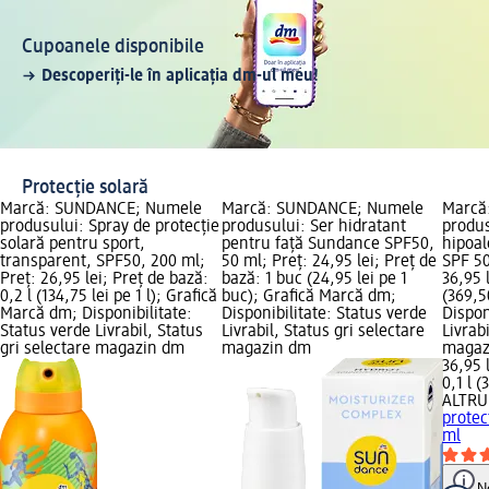
Cupoanele disponibile
Descoperiți-le în aplicația dm-ul meu!
Protecție solară
Marcă: SUNDANCE; Numele
Marcă: SUNDANCE; Numele
Marcă
produsului: Spray de protecție
produsului: Ser hidratant
produ
solară pentru sport,
pentru față Sundance SPF50,
hipoal
transparent, SPF50, 200 ml;
50 ml; Preț: 24,95 lei; Preț de
SPF 50
Preț: 26,95 lei; Preț de bază:
bază: 1 buc (24,95 lei pe 1
36,95 l
0,2 l (134,75 lei pe 1 l); Grafică
buc); Grafică Marcă dm;
(369,50
Marcă dm; Disponibilitate:
Disponibilitate: Status verde
Dispon
Status verde Livrabil, Status
Livrabil, Status gri selectare
Livrab
gri selectare magazin dm
magazin dm
magaz
36,95 
0,1 l (
ALTRU
protec
ml
N