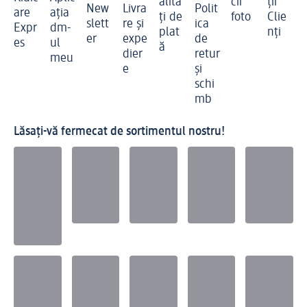
alită
cii
ții
New
Livra
Polit
are
ația
ți de
foto
Clie
slett
re și
ica
Expr
dm-
plat
nți
er
expe
de
es
ul
ă
dier
retur
meu
e
și
schi
mb
Lăsați-vă fermecat de sortimentul nostru!