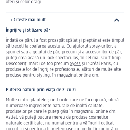
oferi și celor dragi.
+ Citeste mai mult
Îngrijire și stilizare păr
Îndată ce părul a fost proaspăt spălat și pieptănat este timpul
să treceți la coafarea acestuia. Cu ajutorul spray-urilor, a
spumei sau a gelului de păr, precum și a accesoriilor de păr,
puteți crea acasă un look spectaculos, în cel mai scurt timp.
Descoperiți mărci de top precum
Syoss
și L'Oréal Paris, cu
produsele lor de îngrijire profesionale, alături de multe alte
produse pentru styling, în magazinul online dm.
Puterea naturii prin viața de zi cu zi
Multe dintre plantele și ierburile care ne înconjoară, oferă
numeroase ingrediente naturale de înaltă calitate,
produselor pe care le puteți găsi în magazinul online dm.
Astfel, vă puteți bucura mereu de produse cosmetice
naturale certificate
, nu numai pentru a vă îngriji delicat
corpul, ci și pentru a fi prietenoase cu mediul înconjurător.