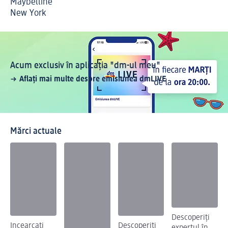
Maybelline
New York
Acum exclusiv în aplicația "dm-ul meu"
Aflați mai multe despre emisiunea dmLIVE
Mărci actuale
Descoperiți
Incearcați
Descoperiți
expertul în