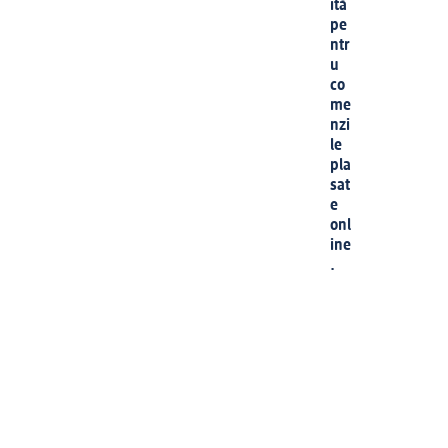
ită
pe
ntr
u
co
me
nzi
le
pla
sat
e
onl
ine
.