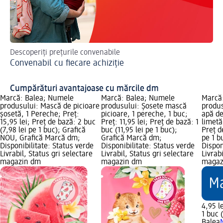
Descoperiți prețurile convenabile
Nou
Convenabil cu fiecare achiziție
dm
Cumpărături avantajoase cu mărcile dm
Marcă: Balea; Numele
Marcă: Balea; Numele
Marcă
produsului: Mască de picioare
produsului: Șosete mască
produs
șosetă, 1 Pereche; Preț:
picioare, 1 pereche, 1 buc;
apă de
15,95 lei; Preț de bază: 2 buc
Preț: 11,95 lei; Preț de bază: 1
limetă
(7,98 lei pe 1 buc); Grafică
buc (11,95 lei pe 1 buc);
Preț d
NOU, Grafică Marcă dm;
Grafică Marcă dm;
pe 1 b
Disponibilitate: Status verde
Disponibilitate: Status verde
Dispon
Livrabil, Status gri selectare
Livrabil, Status gri selectare
Livrab
magazin dm
magazin dm
magaz
4,95 le
1 buc 
Balea