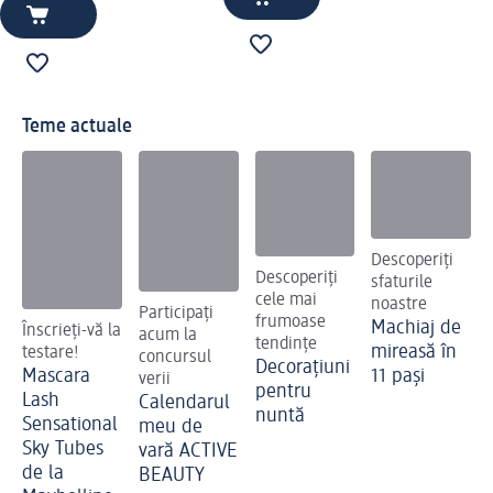
Teme actuale
Descoperiți
Descoperiți
sfaturile
cele mai
noastre
Participați
frumoase
Machiaj de
Înscrieți-vă la
acum la
tendințe
mireasă în
testare!
concursul
Decorațiuni
Mascara
11 pași
verii
pentru
Lash
Calendarul
nuntă
Sensational
meu de
Sky Tubes
vară ACTIVE
de la
BEAUTY