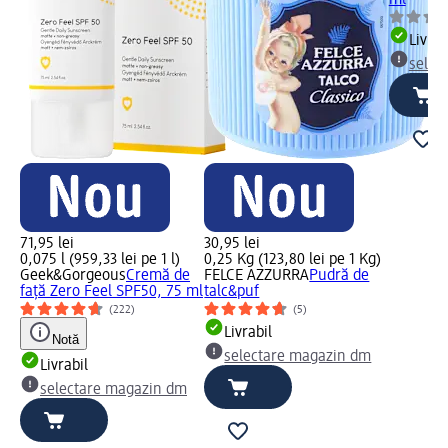
Livrab
selec
71,95 lei
30,95 lei
0,075 l (959,33 lei pe 1 l)
0,25 Kg (123,80 lei pe 1 Kg)
Geek&Gorgeous
Cremă de
FELCE AZZURRA
Pudră de
față Zero Feel SPF50, 75 ml
talc&puf
(222)
(5)
Livrabil
Notă
selectare magazin dm
Livrabil
selectare magazin dm