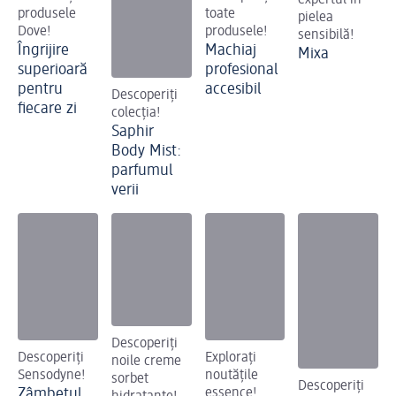
produsele
toate
pielea
Dove!
produsele!
sensibilă!
Îngrijire
Machiaj
Mixa
superioară
profesional
pentru
accesibil
Descoperiți
fiecare zi
colecția!
Saphir
Body Mist:
parfumul
verii
Descoperiți
Descoperiți
Explorați
noile creme
Sensodyne!
noutățile
sorbet
Descoperiți
Zâmbetul
essence!