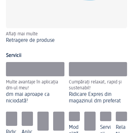
Aflați mai multe
Rap
Retragere de produse
Ra
Servicii
Multe avantaje în aplicația
Cumpărați relaxat, rapid și
dm-ul meu!
sustenabil!
dm mai aproape ca
Ridicare Expres din
niciodată!
magazinul dm preferat
Mod
Servi
Rela
Ridic
Aplic