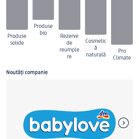
Produse
bio
Produse
Rezerve
Cosmetic
solide
de
ă
reumple
Pro
naturală
re
Climate
Noutăți companie