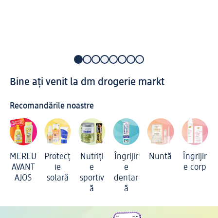
Bine ați venit la dm drogerie markt
Recomandările noastre
MEREU
Protecț
Nutriți
Îngrijir
Nuntă
Îngrijir
AVANT
ie
e
e
e corp
AJOS
solară
sportiv
dentar
ă
ă