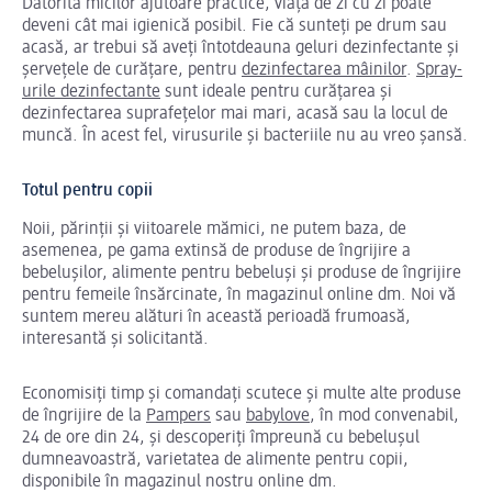
Datorită micilor ajutoare practice, viața de zi cu zi poate
deveni cât mai igienică posibil. Fie că sunteți pe drum sau
acasă, ar trebui să aveți întotdeauna geluri dezinfectante și
șervețele de curățare, pentru
dezinfectarea mâinilor
.
Spray-
urile dezinfectante
sunt ideale pentru curățarea și
dezinfectarea suprafețelor mai mari, acasă sau la locul de
muncă. În acest fel, virusurile și bacteriile nu au vreo șansă.
Totul pentru copii
Noii, părinții și viitoarele mămici, ne putem baza, de
asemenea, pe gama extinsă de produse de îngrijire a
bebelușilor, alimente pentru bebeluși și produse de îngrijire
pentru femeile însărcinate, în magazinul online dm. Noi vă
suntem mereu alături în această perioadă frumoasă,
interesantă și solicitantă.
Economisiți timp și comandați scutece și multe alte produse
de îngrijire de la
Pampers
sau
babylove
, în mod convenabil,
24 de ore din 24, și descoperiți împreună cu bebelușul
dumneavoastră, varietatea de alimente pentru copii,
disponibile în magazinul nostru online dm.