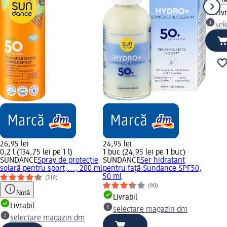
Liv
sel
26,95 lei
24,95 lei
0,2 l (134,75 lei pe 1 l)
1 buc (24,95 lei pe 1 buc)
SUNDANCE
Spray de protecție
SUNDANCE
Ser hidratant
solară pentru sport,..., 200 ml
pentru față Sundance SPF50,
50 ml
(310)
(90)
Notă
Livrabil
Livrabil
selectare magazin dm
selectare magazin dm