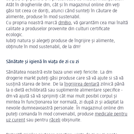
Atât în drogheriile dm, cât și în magazinul online dm veți
găsi tot ceea ce doriți, atunci când sunteți în căutare de
alimente, produse în mod sustenabil.
Cu propria noastră marcă
dmBio
, vă garantăm cea mai înaltă
calitate a produselor provenite din culturi certificate
ecologic.
Iubiți natura și alegeți produse de îngrijire și alimente,
obținute în mod sustenabil, de la dm!
Sănătate și igienă în viața de zi cu zi
Sănătatea noastră este baza unei vieți fericite. La dm
drogerie markt puteți găsi produse care să vă ajute si să vă
susțină starea de bine. De la
îngrijirea dentară
zilnică până
la o dietă echilibrată sau suplimente alimentare specifice -
dm vă ajută să vă sprijiniți cât mai mult posibil corpul și
mintea în funcționarea lor normală, zi după zi și adaptat la
nevoile dumneavoastră personale. În magazinul online dm
puteți comanda în mod convenabil, produse
medicale pentru
uz curent
sau pentru
răceli
obișnuite.