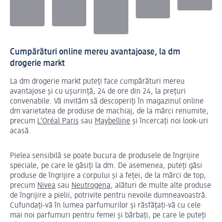
Cumpărături online mereu avantajoase, la dm
drogerie markt
La dm drogerie markt puteți face cumpărături mereu
avantajose și cu ușurință, 24 de ore din 24, la prețuri
convenabile. Vă invităm să descoperiți în magazinul online
dm varietatea de produse de machiaj, de la mărci renumite,
precum
L’Oréal Paris
sau
Maybelline
și încercați noi look-uri
acasă.
Pielea sensibilă se poate bucura de produsele de îngrijire
speciale, pe care le găsiți la dm. De asemenea, puteți găsi
produse de îngrijire a corpului și a feței, de la mărci de top,
precum
Nivea
sau
Neutrogena
, alături de multe alte produse
de îngrijire a pielii, potrivite pentru nevoile dumneavoastră.
Cufundați-vă în lumea parfumurilor și răsfățați-vă cu cele
mai noi parfumuri pentru femei și bărbați, pe care le puteți