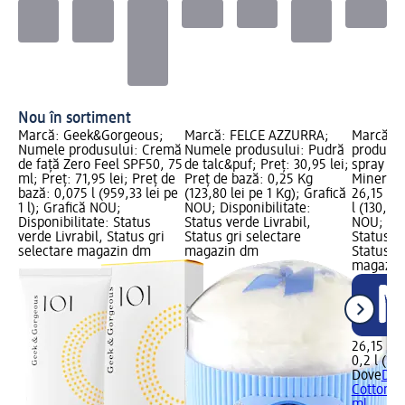
Nou în sortiment
Marcă: Geek&Gorgeous;
Marcă: FELCE AZZURRA;
Marcă: 
Numele produsului: Cremă
Numele produsului: Pudră
produsul
de față Zero Feel SPF50, 75
de talc&puf; Preț: 30,95 lei;
spray Co
ml; Preț: 71,95 lei; Preț de
Preț de bază: 0,25 Kg
Minerals
bază: 0,075 l (959,33 lei pe
(123,80 lei pe 1 Kg); Grafică
26,15 lei
1 l); Grafică NOU;
NOU; Disponibilitate:
l (130,75 
Disponibilitate: Status
Status verde Livrabil,
NOU; Dis
verde Livrabil, Status gri
Status gri selectare
Status ve
selectare magazin dm
magazin dm
Status gr
magazin
26,15 lei
0,2 l (130
Dove
Deo
Cotton &
ml