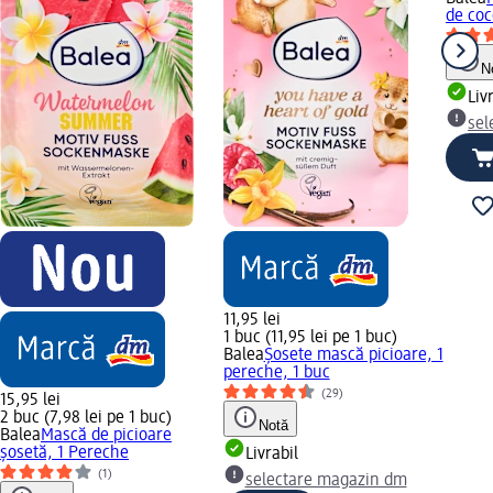
de coc
N
Liv
sel
11,95 lei
1 buc (11,95 lei pe 1 buc)
Balea
Șosete mască picioare, 1
pereche, 1 buc
(29)
15,95 lei
2 buc (7,98 lei pe 1 buc)
Notă
Balea
Mască de picioare
șosetă, 1 Pereche
Livrabil
(1)
selectare magazin dm