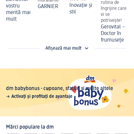
hidratante!
rutina de
Inovație și
vostru
GARNIER
îngrijire care
stil
merită mai
vi se
mult
potrivește!
Gerovital –
Doctor în
frumusețe
Afișează mai mult
dm babybonus - cupoane, sfaturi și multe altele
Activați și profitați de avantaje
Mărci populare la dm