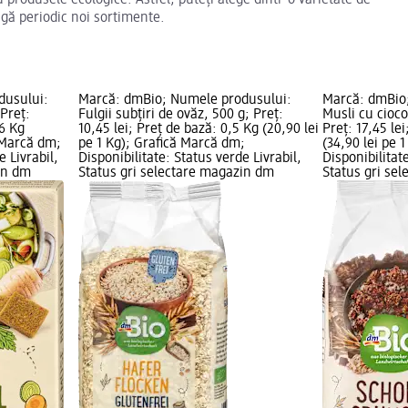
ugă periodic noi sortimente.
dusului:
Marcă: dmBio; Numele produsului:
Marcă: dmBio
Preț:
Fulgii subțiri de ovăz, 500 g; Preț:
Musli cu cioco
66 Kg
10,45 lei; Preț de bază: 0,5 Kg (20,90 lei
Preț: 17,45 le
ă Marcă dm;
pe 1 Kg); Grafică Marcă dm;
(34,90 lei pe 
e Livrabil,
Disponibilitate: Status verde Livrabil,
Disponibilitate
in dm
Status gri selectare magazin dm
Status gri se