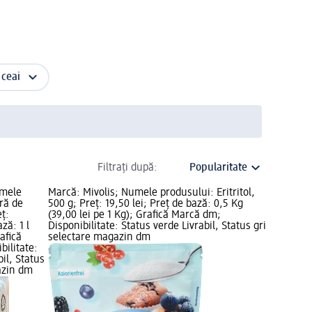
 ceai
Filtrați după:
umele
Marcă: Mivolis; Numele produsului: Eritritol,
ră de
500 g; Preț: 19,50 lei; Preț de bază: 0,5 Kg
eț:
(39,00 lei pe 1 Kg); Grafică Marcă dm;
ză: 1 l
Disponibilitate: Status verde Livrabil, Status gri
rafică
selectare magazin dm
ilitate:
il, Status
azin dm