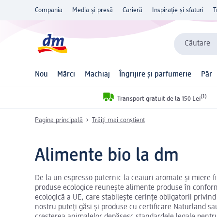
Compania
Media și presă
Carieră
Inspirație și sfaturi
T
Căutare
Nou
Mărci
Machiaj
Îngrijire și parfumerie
Păr
(1)
Transport gratuit de la 150 Lei
Pagina principală
Trăiți mai conștient
Alimente bio la dm
De la un espresso puternic la ceaiuri aromate și miere fi
produse ecologice reunește alimente produse în conformi
ecologică a UE, care stabilește cerințe obligatorii privind
nostru puteți găsi și produse cu certificare Naturland sa
creșterea animalelor depășesc standardele legale pentru 