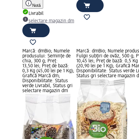
Notă
Livrabil
selectare magazin dm
Marcă: dmBio; Numele
Marcă: dmBio; Numele produs
produsului: Semințe de
Fulgii subțiri de ovăz, 500 g; P
chia, 300 g; Preț:
10,45 lei; Preț de bază: 0,5 Kg
13,50 lei; Preț de bază:
(20,90 lei pe 1 Kg); Grafică M
0,3 Kg (45,00 lei pe 1 Kg);
Disponibilitate: Status verde Li
Grafică Marcă dm;
Status gri selectare magazin 
Disponibilitate: Status
verde Livrabil, Status gri
selectare magazin dm