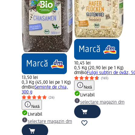
10,45 lei
0,5 Kg (20,90 lei pe 1 Kg)
dmBio
Fulgii subțiri de ovăz, 5
13,50 lei
(165)
0,3 Kg (45,00 lei pe 1 Kg)
dmBio
Semințe de chia,
Notă
300 g
Livrabil
(26)
selectare magazin dm
Notă
Livrabil
selectare magazin dm