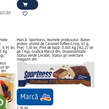
azin dm
umele
Marcă: Sportness; Numele produsului: Baton
e
proteic aromă de Caramel-Toffee-Crisp, 45 g;
 9,95 lei;
Preț: 7,30 lei; Preț de bază: 0,045 Kg (162,22 lei
05 Kg
pe 1 Kg); Grafică Marcă dm; Disponibilitate:
Kg);
Status verde Livrabil, Status gri selectare
magazin dm
atus
tus gri
n dm
7,30 lei