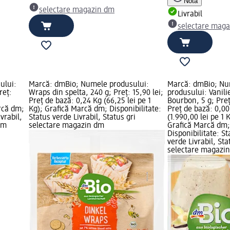
Notă
selectare magazin dm
Livrabil
selectare mag
ului:
Marcă: dmBio; Numele produsului:
Marcă: dmBio; N
reț:
Wraps din spelta, 240 g; Preț: 15,90 lei;
produsului: Vanili
Preț de bază: 0,24 Kg (66,25 lei pe 1
Bourbon, 5 g; Preț:
arcă dm;
Kg); Grafică Marcă dm; Disponibilitate:
Preț de bază: 0,0
vrabil,
Status verde Livrabil, Status gri
(1.990,00 lei pe 1 
dm
selectare magazin dm
Grafică Marcă dm;
Disponibilitate: St
verde Livrabil, Sta
selectare magazi