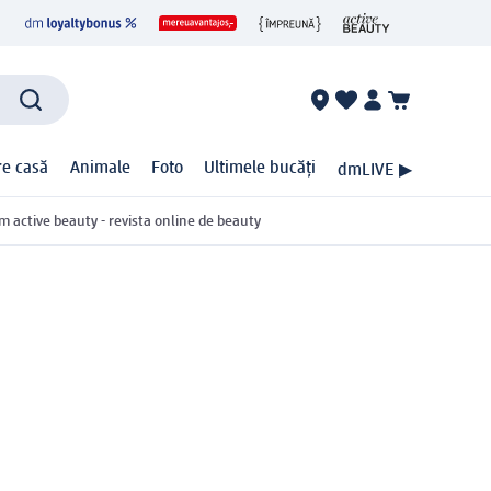
ire casă
Animale
Foto
Ultimele bucăți
dmLIVE ▶
m active beauty - revista online de beauty