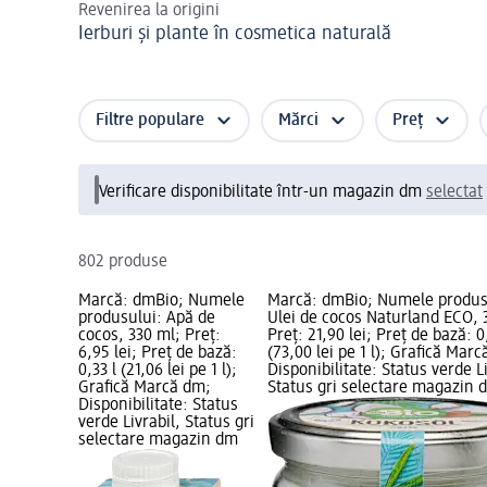
Revenirea la origini
Ierburi și plante în cosmetica naturală
Filtre populare
Mărci
Preț
Verificare disponibilitate într-un magazin dm
selectat
802 produse
Marcă: dmBio; Numele
Marcă: dmBio; Numele produs
produsului: Apă de
Ulei de cocos Naturland ECO, 
cocos, 330 ml; Preț:
Preț: 21,90 lei; Preț de bază: 0,
6,95 lei; Preț de bază:
(73,00 lei pe 1 l); Grafică Mar
0,33 l (21,06 lei pe 1 l);
Disponibilitate: Status verde Li
Grafică Marcă dm;
Status gri selectare magazin 
Disponibilitate: Status
verde Livrabil, Status gri
selectare magazin dm