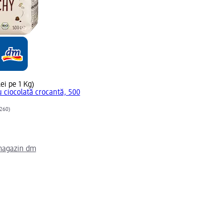
ei pe 1 Kg)
u ciocolată crocantă, 500
260)
magazin dm