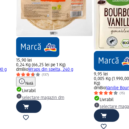
15,90 lei
0,24 Kg (66,25 lei pe 1 Kg)
00 g
dmBio
Wraps din spelta, 240 g
9,95 lei
(137)
0,005 Kg (1.990,00 
Notă
Kg)
dmBio
Vanilie Bou
Livrabil
(15)
selectare magazin dm
Livrabil
selectare mag