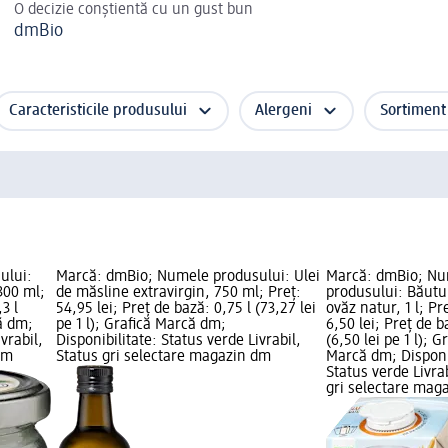
O decizie conștientă cu un gust bun
dmBio
Caracteristicile produsului
Alergeni
Sortiment
ului:
Marcă: dmBio; Numele produsului: Ulei
Marcă: dmBio; N
300 ml;
de măsline extravirgin, 750 ml; Preț:
produsului: Băutu
3 l
54,95 lei; Preț de bază: 0,75 l (73,27 lei
ovăz natur, 1 l; Pr
că dm;
pe 1 l); Grafică Marcă dm;
6,50 lei; Preț de ba
vrabil,
Disponibilitate: Status verde Livrabil,
(6,50 lei pe 1 l); G
dm
Status gri selectare magazin dm
Marcă dm; Disponib
Status verde Livrab
gri selectare mag