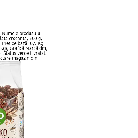
; Numele produsului:
lată crocantă, 500 g;
i; Preț de bază: 0,5 Kg
1 Kg); Grafică Marcă dm;
: Status verde Livrabil,
lectare magazin dm