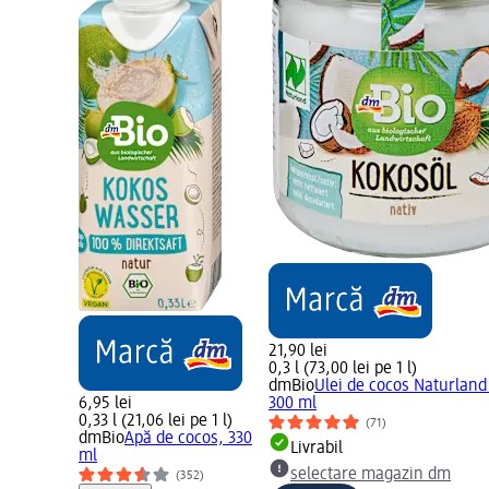
21,90 lei
0,3 l (73,00 lei pe 1 l)
dmBio
Ulei de cocos Naturland
6,95 lei
300 ml
0,33 l (21,06 lei pe 1 l)
(71)
dmBio
Apă de cocos, 330
Livrabil
ml
selectare magazin dm
(352)