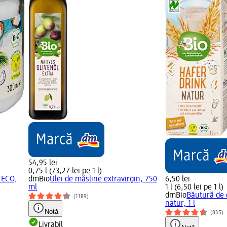
54,95 lei
0,75 l (73,27 lei pe 1 l)
 ECO,
dmBio
Ulei de măsline extravirgin, 750
6,50 lei
ml
1 l (6,50 lei pe 1 l)
dmBio
Băutură de 
(1189)
natur, 1 l
Notă
(835)
Livrabil