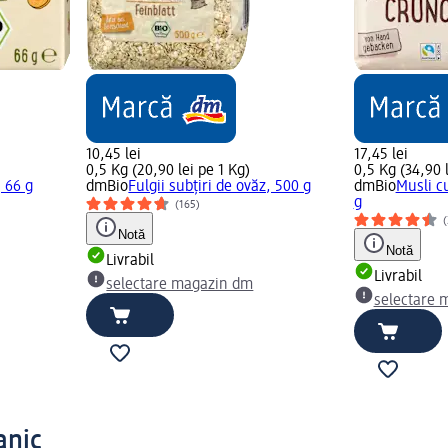
10,45 lei
17,45 lei
0,5 Kg (20,90 lei pe 1 Kg)
0,5 Kg (34,90 l
 66 g
dmBio
Fulgii subțiri de ovăz, 500 g
dmBio
Musli c
g
(165)
(
Notă
Notă
Livrabil
Livrabil
selectare magazin dm
selectare 
ganic