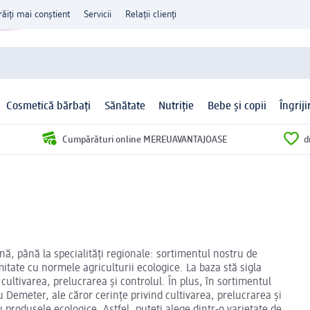
răiți mai conștient
Servicii
Relații clienți
Cosmetică bărbați
Sănătate
Nutriție
Bebe și copii
Îngrij
Cumpărături online MEREUAVANTAJOASE
d
nă, până la specialități regionale: sortimentul nostru de
tate cu normele agriculturii ecologice. La baza stă sigla
 cultivarea, prelucrarea și controlul. În plus, în sortimentul
u Demeter, ale căror cerințe privind cultivarea, prelucrarea și
produsele ecologice. Astfel, puteți alege dintr-o varietate de