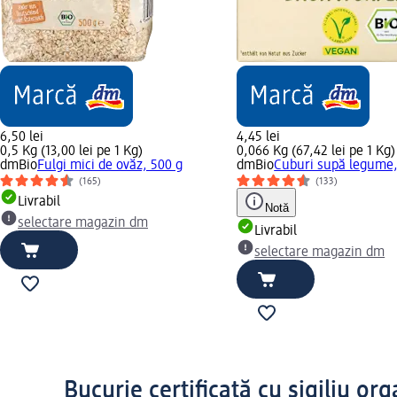
6,50 lei
4,45 lei
0,5 Kg (13,00 lei pe 1 Kg)
0,066 Kg (67,42 lei pe 1 Kg)
dmBio
Fulgi mici de ovăz, 500 g
dmBio
Cuburi supă legume,
(165)
(133)
Livrabil
Notă
selectare magazin dm
Livrabil
selectare magazin dm
Bucurie certificată cu sigiliu or