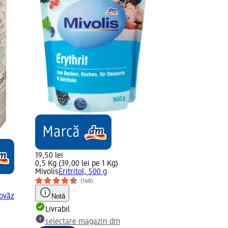
19,50 lei
0,5 Kg (39,00 lei pe 1 Kg)
Mivolis
Eritritol, 500 g
(168)
ovăz
Notă
Livrabil
selectare magazin dm