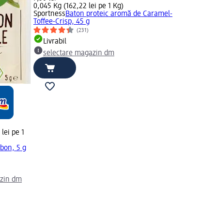
0,045 Kg (162,22 lei pe 1 Kg)
Sportness
Baton proteic aromă de Caramel-
Toffee-Crisp, 45 g
(231)
Livrabil
selectare magazin dm
lei pe 1
rbon, 5 g
azin dm