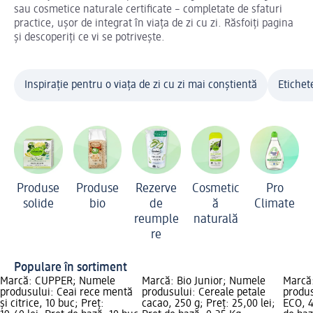
sau cosmetice naturale certificate – completate de sfaturi
practice, ușor de integrat în viața de zi cu zi. Răsfoiți pagina
și descoperiți ce vi se potrivește.
Inspirație pentru o viața de zi cu zi mai conștientă
Etichet
Produse
Produse
Rezerve
Cosmetic
Pro
solide
bio
de
ă
Climate
reumple
naturală
re
Populare în sortiment
Marcă: CUPPER; Numele
Marcă: Bio Junior; Numele
Marcă:
produsului: Ceai rece mentă
produsului: Cereale petale
produs
și citrice, 10 buc; Preț:
cacao, 250 g; Preț: 25,00 lei;
ECO, 4