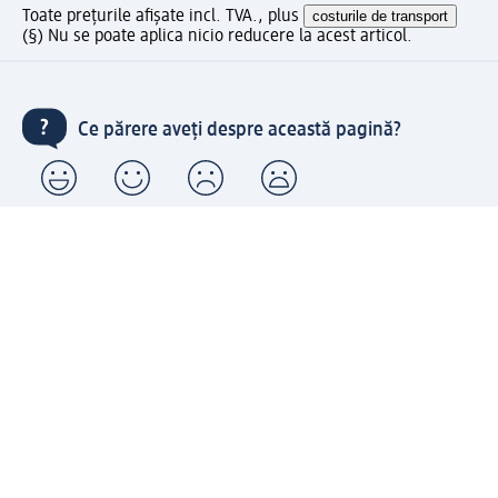
Toate prețurile afișate incl. TVA., plus
costurile de transport
(§) Nu se poate aplica nicio reducere la acest articol.
Ce părere aveți despre această pagină?
Livrare gratuită pentru comenzi de minimum 150 lei și
ridicare expres gratuită
Creați contul meu dm acum
Ajutor
Avantaje și Servicii
Relații clienți
Livrare și transport