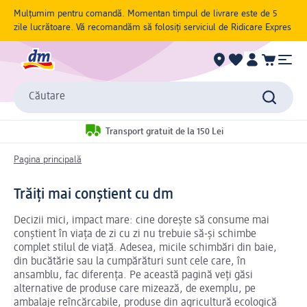
Mulțumim pentru comandă. Momentan timpul de livrare este de 5
zile lucrătoare. Vă recomandăm să folosiți serviciul de Ridicare Expres
Căutare
Transport gratuit de la 150 Lei
Pagina principală
Trăiți mai conștient cu dm
Decizii mici, impact mare: cine dorește să consume mai
conștient în viața de zi cu zi nu trebuie să-și schimbe
complet stilul de viață. Adesea, micile schimbări din baie,
din bucătărie sau la cumpărături sunt cele care, în
ansamblu, fac diferența. Pe această pagină veți găsi
alternative de produse care mizează, de exemplu, pe
ambalaje reîncărcabile, produse din agricultură ecologică