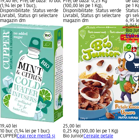
19,40 lei; Preț de bază: 10 buc
Preț de bază: 0,25 Kg
de baz
(1,94 lei pe 1 buc);
(100,00 lei pe 1 Kg);
pe 1 K
Disponibilitate: Status verde
Disponibilitate: Status verde
Status
Livrabil, Status gri selectare
Livrabil, Status gri selectare
gri se
magazin dm
magazin dm
6,95 le
0,045 
Bio Ju
ECO, 4
Liv
sel
19,40 lei
25,00 lei
10 buc (1,94 lei pe 1 buc)
0,25 Kg (100,00 lei pe 1 Kg)
CUPPER
Ceai rece mentă și
Bio Junior
Cereale petale