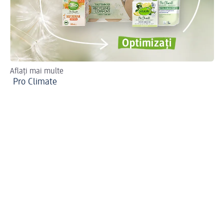
Aflați mai multe
20
Pro Climate
De
ec