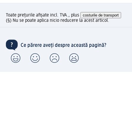
Toate prețurile afișate incl. TVA., plus
costurile de transport
(§) Nu se poate aplica nicio reducere la acest articol.
Ce părere aveți despre această pagină?
Livrare gratuită pentru comenzi de minimum 150 lei și
ridicare expres gratuită
Creați contul meu dm acum
Ajutor