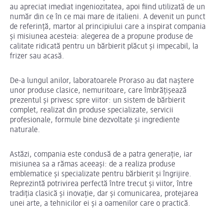
au apreciat imediat ingeniozitatea, apoi fiind utilizată de un
număr din ce în ce mai mare de italieni. A devenit un punct
de referință, martor al principiului care a inspirat compania
și misiunea acesteia: alegerea de a propune produse de
calitate ridicată pentru un bărbierit plăcut și impecabil, la
frizer sau acasă.
De-a lungul anilor, laboratoarele Proraso au dat naștere
unor produse clasice, nemuritoare, care îmbrățișează
prezentul și privesc spre viitor: un sistem de bărbierit
complet, realizat din produse specializate, servicii
profesionale, formule bine dezvoltate și ingrediente
naturale.
Astăzi, compania este condusă de a patra generație, iar
misiunea sa a rămas aceeași: de a realiza produse
emblematice și specializate pentru bărbierit și îngrijire.
Reprezintă potrivirea perfectă între trecut și viitor, între
tradiția clasică și inovație, dar și comunicarea, protejarea
unei arte, a tehnicilor ei și a oamenilor care o practică.