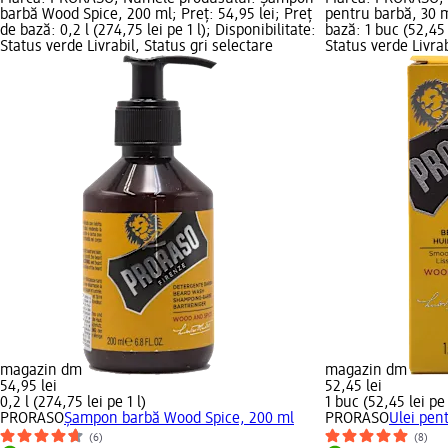
barbă Wood Spice, 200 ml; Preț: 54,95 lei; Preț
pentru barbă, 30 m
de bază: 0,2 l (274,75 lei pe 1 l); Disponibilitate:
bază: 1 buc (52,45 
Status verde Livrabil, Status gri selectare
Status verde Livrab
magazin dm
magazin dm
54,95 lei
52,45 lei
0,2 l (274,75 lei pe 1 l)
1 buc (52,45 lei pe
PRORASO
Șampon barbă Wood Spice, 200 ml
PRORASO
Ulei pen
(6)
(8)