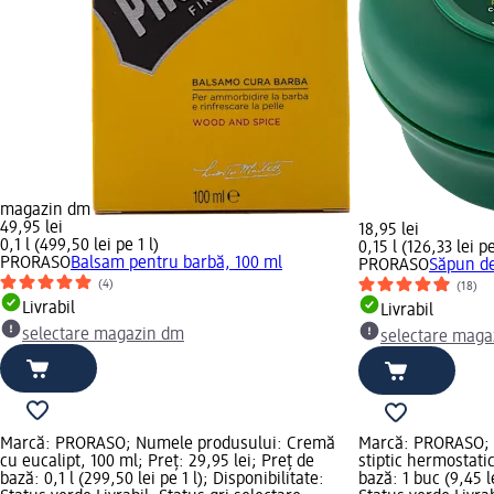
magazin dm
49,95 lei
18,95 lei
0,1 l (499,50 lei pe 1 l)
0,15 l (126,33 lei pe
PRORASO
Balsam pentru barbă, 100 ml
PRORASO
Săpun de
(4)
(18)
Livrabil
Livrabil
selectare magazin dm
selectare maga
Marcă: PRORASO; Numele produsului: Cremă
Marcă: PRORASO; 
cu eucalipt, 100 ml; Preț: 29,95 lei; Preț de
stiptic hermostatic
bază: 0,1 l (299,50 lei pe 1 l); Disponibilitate:
bază: 1 buc (9,45 l