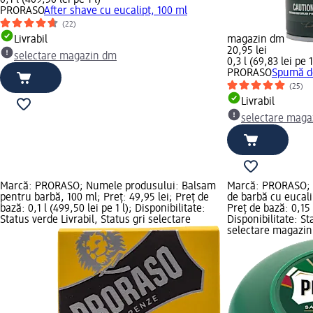
0,1 l (409,50 lei pe 1 l)
PRORASO
After shave cu eucalipt, 100 ml
(22)
Livrabil
magazin dm
20,95 lei
selectare magazin dm
0,3 l (69,83 lei pe 1
PRORASO
Spumă de
(25)
Livrabil
selectare maga
Marcă: PRORASO; Numele produsului: Balsam
Marcă: PRORASO; 
pentru barbă, 100 ml; Preț: 49,95 lei; Preț de
de barbă cu eucalip
bază: 0,1 l (499,50 lei pe 1 l); Disponibilitate:
Preț de bază: 0,15 l
Status verde Livrabil, Status gri selectare
Disponibilitate: St
selectare magazi