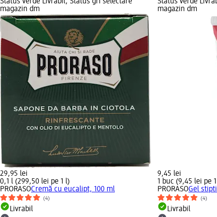
Status verde Livrabil, Status gri selectare
Status verde Livrab
magazin dm
magazin dm
29,95 lei
9,45 lei
0,1 l (299,50 lei pe 1 l)
1 buc (9,45 lei pe 
PRORASO
Cremă cu eucalipt, 100 ml
PRORASO
Gel stipt
(4)
(4)
Livrabil
Livrabil