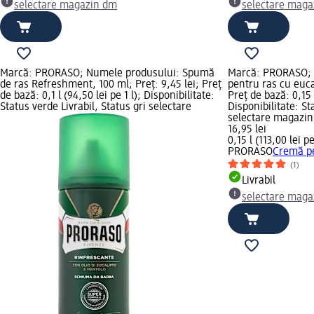
selectare magazin dm
selectare maga
Marcă: PRORASO; Numele produsului: Spumă
Marcă: PRORASO; 
de ras Refreshment, 100 ml; Preț: 9,45 lei; Preț
pentru ras cu eucal
de bază: 0,1 l (94,50 lei pe 1 l); Disponibilitate:
Preț de bază: 0,15 l
Status verde Livrabil, Status gri selectare
Disponibilitate: St
selectare magazi
16,95 lei
0,15 l (113,00 lei pe
PRORASO
Cremă pe
(1)
Livrabil
selectare maga