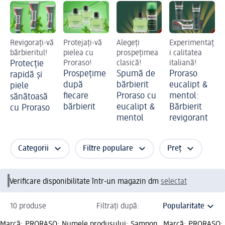
Revigorați-vă
Protejați-vă
Alegeți
Experimentaț
bărbieritul!
pielea cu
prospețimea
i calitatea
Protecție
Proraso!
clasică!
italiană!
Prospețime
Spumă de
Proraso
rapidă și
după
bărbierit
eucalipt &
piele
fiecare
Proraso cu
mentol:
sănătoasă
bărbierit
eucalipt &
Bărbierit
cu Proraso
mentol
revigorant
Categorii
Filtre populare
Preț
Verificare disponibilitate într-un magazin dm
selectat
10 produse
Filtrați după:
Marcă: PRORASO; Numele produsului: Șampon
Marcă: PRORASO; 