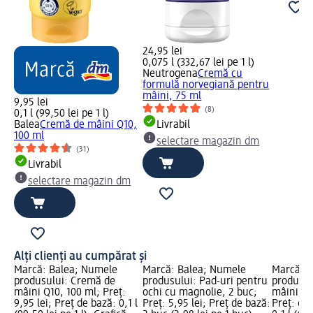
24,95 lei
0,075 l (332,67 lei pe 1 l)
Neutrogena
Cremă cu
formulă norvegiană pentru
mâini, 75 ml
9,95 lei
(8)
0,1 l (99,50 lei pe 1 l)
Balea
Cremă de mâini Q10,
Livrabil
100 ml
selectare magazin dm
(31)
Livrabil
selectare magazin dm
Alți clienți au cumpărat și
Marcă: Balea; Numele
Marcă: Balea; Numele
Marcă: B
produsului: Cremă de
produsului: Pad-uri pentru
produsul
mâini Q10, 100 ml; Preț:
ochi cu magnolie, 2 buc;
mâini cr
9,95 lei; Preț de bază: 0,1 l
Preț: 5,95 lei; Preț de bază:
Preț: 6,4