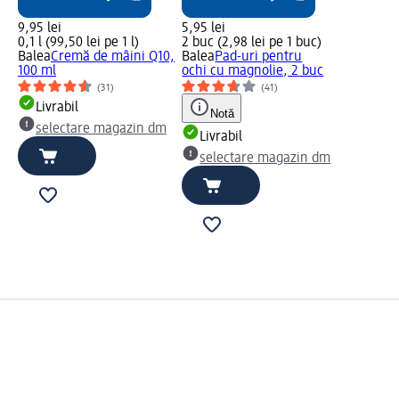
9,95 lei
5,95 lei
0,1 l (99,50 lei pe 1 l)
2 buc (2,98 lei pe 1 buc)
Balea
Cremă de mâini Q10,
Balea
Pad-uri pentru
100 ml
ochi cu magnolie, 2 buc
(31)
(41)
Livrabil
Notă
selectare magazin dm
Livrabil
selectare magazin dm