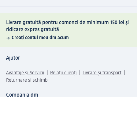
Livrare gratuită pentru comenzi de minimum 150 lei și
ridicare expres gratuită
Creați contul meu dm acum
Ajutor
Avantaje și Servicii
Relații clienți
Livrare și transport
Returnare și schimb
Compania dm
Compania
Responsabilitate
Carieră
Presă
Structura corporativă
Universul produselor dm
Lumea dm