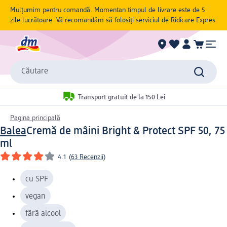
Mulțumim pentru comandă. Momentan timpul de livrare este de 5
zile lucrătoare. Vă recomandăm să folosiți serviciul de Ridicare Expres
Căutare
Transport gratuit de la 150 Lei
Pagina principală
Balea
Cremă de mâini Bright & Protect SPF 50, 75
ml
4.1
(
63 Recenzii
)
cu SPF
vegan
fără alcool