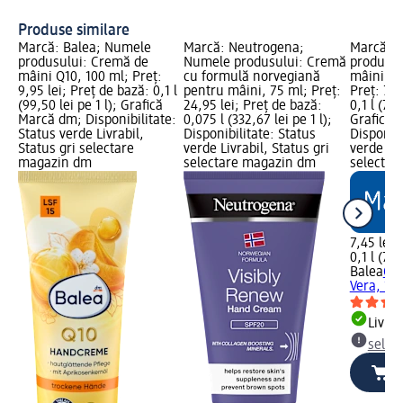
Ec
Produse similare
Marcă: Balea; Numele
Marcă: Neutrogena;
Marcă: B
produsului: Cremă de
Numele produsului: Cremă
produsul
mâini Q10, 100 ml; Preț:
cu formulă norvegiană
mâini Al
9,95 lei; Preț de bază: 0,1 l
pentru mâini, 75 ml; Preț:
Preț: 7,4
(99,50 lei pe 1 l); Grafică
24,95 lei; Preț de bază:
0,1 l (74,
Marcă dm; Disponibilitate:
0,075 l (332,67 lei pe 1 l);
Grafică 
Status verde Livrabil,
Disponibilitate: Status
Disponibi
Status gri selectare
verde Livrabil, Status gri
verde Liv
magazin dm
selectare magazin dm
selectar
7,45 lei
0,1 l (74,
Balea
Cre
Vera, 10
Livrab
selec