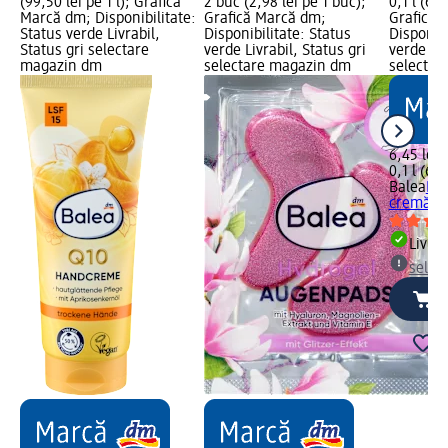
(99,50 lei pe 1 l); Grafică
2 buc (2,98 lei pe 1 buc);
0,1 l (64,
Marcă dm; Disponibilitate:
Grafică Marcă dm;
Grafică 
Status verde Livrabil,
Disponibilitate: Status
Disponibi
Status gri selectare
verde Livrabil, Status gri
verde Liv
magazin dm
selectare magazin dm
selectar
6,45 lei
0,1 l (64,
Balea
Loț
cremă-ul
Livrab
selec