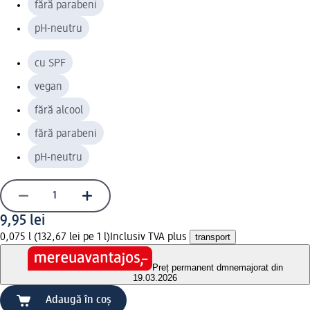
fără parabeni
pH-neutru
cu SPF
vegan
fără alcool
fără parabeni
pH-neutru
9,95 lei
0,075 l (132,67 lei pe 1 l)
Inclusiv TVA plus
transport
Preț permanent dm
nemajorat din
19.03.2026
Adaugă în coș