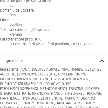
Factor de protecție solară inclus:
50
Domeniu de utilizare:
telo
Efect:
vlažilen
Textură / consistență / aplicare:
kremno
Caracteristicile produsului:
pH-neutru, fără alcool, fără parabeni, cu SPF, vegan
Ingrediente
Ingredients: AQUA, DIBUTYL ADIPATE, NIACINAMIDE, CETEARYL
ALCOHOL, ETHYLHEXYL SALICYLATE, GLYCERIN, BUTYL
METHOXYDIBENZOYLMETHANE, C12-15 ALKYL BENZOATE,
PHENYLBENZIMIDAZOLE SULFONIC ACID, BIS-
ETHYLHEXYLOXYPHENOL METHOXYPHENYL TRIAZINE, GLYCERYL
STEARATE CITRATE, PHENOXYETHANOL, ETHYLHEXYL TRIAZONE,
PANTHENOL, HYDROXYACETOPHENONE, PARFUM, DISTARCH
PHOSPHATE, SODIUM HYDROXIDE, XANTHAN GUM, SODIUM