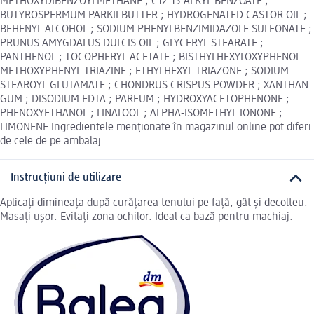
METHOXYDIBENZOYLMETHANE ; C12-15 ALKYL BENZOATE ;
BUTYROSPERMUM PARKII BUTTER ; HYDROGENATED CASTOR OIL ;
BEHENYL ALCOHOL ; SODIUM PHENYLBENZIMIDAZOLE SULFONATE ;
PRUNUS AMYGDALUS DULCIS OIL ; GLYCERYL STEARATE ;
PANTHENOL ; TOCOPHERYL ACETATE ; BISTHYLHEXYLOXYPHENOL
METHOXYPHENYL TRIAZINE ; ETHYLHEXYL TRIAZONE ; SODIUM
STEAROYL GLUTAMATE ; CHONDRUS CRISPUS POWDER ; XANTHAN
GUM ; DISODIUM EDTA ; PARFUM ; HYDROXYACETOPHENONE ;
PHENOXYETHANOL ; LINALOOL ; ALPHA-ISOMETHYL IONONE ;
LIMONENE Ingredientele menționate în magazinul online pot diferi
de cele de pe ambalaj.
Instrucțiuni de utilizare
Aplicați dimineața după curățarea tenului pe față, gât și decolteu.
Masați ușor. Evitați zona ochilor. Ideal ca bază pentru machiaj.