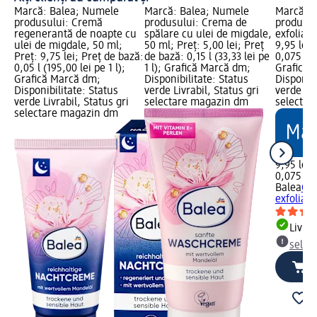
Marcă: Balea; Numele
Marcă: Balea; Numele
Marcă: B
produsului: Cremă
produsului: Crema de
produsul
regenerantă de noapte cu
spălare cu ulei de migdale,
exfoliant
ulei de migdale, 50 ml;
50 ml; Preț: 5,00 lei; Preț
9,95 lei;
Preț: 9,75 lei; Preț de bază:
de bază: 0,15 l (33,33 lei pe
0,075 l (1
0,05 l (195,00 lei pe 1 l);
1 l); Grafică Marcă dm;
Grafică 
Grafică Marcă dm;
Disponibilitate: Status
Disponibi
Disponibilitate: Status
verde Livrabil, Status gri
verde Liv
verde Livrabil, Status gri
selectare magazin dm
selectar
selectare magazin dm
9,95 lei
0,075 l (1
Balea
Cre
exfolian
Livrab
selec