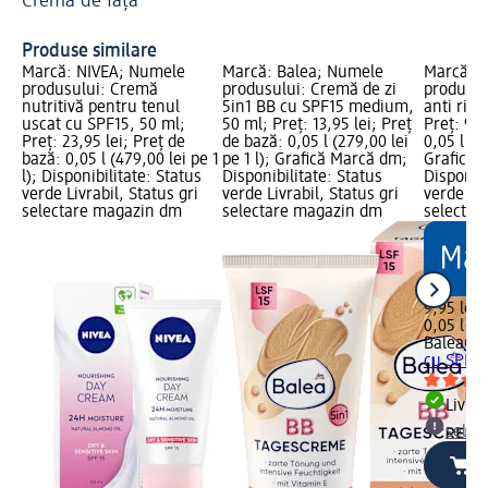
Cremă de față
În
Produse similare
Marcă: NIVEA; Numele
Marcă: Balea; Numele
Marcă: B
produsului: Cremă
produsului: Cremă de zi
produsul
nutritivă pentru tenul
5in1 BB cu SPF15 medium,
anti rid 
uscat cu SPF15, 50 ml;
50 ml; Preț: 13,95 lei; Preț
Preț: 9,9
Preț: 23,95 lei; Preț de
de bază: 0,05 l (279,00 lei
0,05 l (19
bază: 0,05 l (479,00 lei pe 1
pe 1 l); Grafică Marcă dm;
Grafică 
l); Disponibilitate: Status
Disponibilitate: Status
Disponibi
verde Livrabil, Status gri
verde Livrabil, Status gri
verde Liv
selectare magazin dm
selectare magazin dm
selectar
9,95 lei
0,05 l (19
Balea
Cre
cu SPF15
Livrab
selec