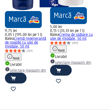
5,00 lei
9,75 lei
0,15 l (33,33 lei pe 1 l)
0,05 l (195,00 lei pe 1 l)
Balea
Crema de spălare cu
Balea
Cremă regenerantă
ulei de migdale, 50 ml
de noapte cu ulei de
(197)
migdale, 50 ml
Notă
(121)
Livrabil
Notă
selectare magazin dm
Livrabil
selectare magazin dm