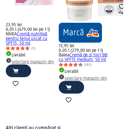
23,95 lei
0,05 l (479,00 lei pe 1 l)
NIVEA
Cremă nutritivă
pentru tenul uscat cu
SPF15, 50 ml
13,95 lei
(7)
0,05 l (279,00 lei pe 1 l)
Livrabil
Balea
Cremă de zi 5in1 BB
cu SPF15 medium, 50 ml
selectare magazin dm
(157)
Livrabil
selectare magazin dm
Alți clienți au cumpărat și