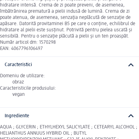
hidratare intensă. Crema de zi poate preveni, de asemenea,
îmbătrânirea prematură a pielii indusă de lumină. Crema de zi
poate atenua, de asemenea, senzația neplăcută de senzație de
apăsare. Datorită provitaminei B5 pe care o conține, echilibrul de
hidratare al pielii este susținut. Potrivită pentru pielea uscată și
sensibilă. Pentru o senzație plăcută a pielii și un ten proaspăt.
Număr articol dm: 1570298
EAN: 4067796106497
Caracteristici
Domeniu de utilizare:
obraz
Caracteristicile produsului:
vegan
Ingrediente
AQUA ; GLYCERIN ; ETHYLHEXYL SALICYLATE ; CETEARYL ALCOHOL ;
HELIANTHUS ANNUUS HYBRID OIL ; BUTYL