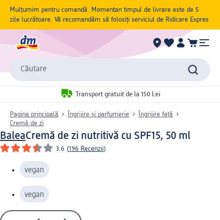
Mulțumim pentru comandă. Momentan timpul de livrare este de 5
zile lucrătoare. Vă recomandăm să folosiți serviciul de Ridicare Expres
Căutare
Transport gratuit de la 150 Lei
Pagina principală
Îngrijire și parfumerie
Îngrijire față
Cremă de zi
Balea
Cremă de zi nutritivă cu SPF15, 50 ml
3.6
(
196 Recenzii
)
vegan
vegan