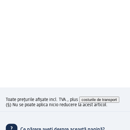
Toate prețurile afișate incl. TVA., plus
costurile de transport
(§) Nu se poate aplica nicio reducere la acest articol.
Ce părere aveți despre această pagină?