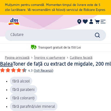
Mulțumim pentru comandă. Momentan timpul de livrare este de 5
zile lucrătoare. Vă recomandăm să folosiți serviciul de Ridicare Expres
Căutare
Transport gratuit de la 150 Lei
Pagina principală
Îngrijire și parfumerie
Curățare facială
Balea
Toner de față cu extract de migdale, 200 ml
4.3
(
149 Recenzii
)
fără alcool
fără parabeni
fără coloranți
fără parafină/ulei mineral