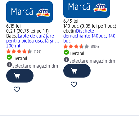
6,45 lei
6,15 lei
140 buc (0,05 lei pe 1 buc)
0,2 l (30,75 lei pe 1 l)
ebelin
Dischete
Balea
Lapte de curățare
demachiante 140buc, 140
pentru pielea uscată și...,
buc
200 ml
(584)
(126)
Livrabil
Livrabil
selectare magazin dm
selectare magazin dm