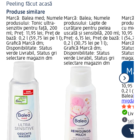
Peeling făcut acasă
Produse similare
Marcă: Balea med; Numele
Marcă: Balea; Numele
Marcă: B
produsului: Tonic ultra-
produsului: Lapte de
produsul
senzitiv pentru față, 200
curățare pentru pielea
cu migda
ml; Preț: 11,95 lei; Preț de
uscată și sensibilă, 200 ml;
10,95 lei
bază: 0,2 l (59,75 lei pe 1 l);
Preț: 6,15 lei; Preț de bază:
l (54,75 l
Grafică Marcă dm;
0,2 l (30,75 lei pe 1 l);
Marcă dm
Disponibilitate: Status
Grafică Marcă dm;
Status ve
verde Livrabil, Status gri
Disponibilitate: Status
Status gr
selectare magazin dm
verde Livrabil, Status gri
magazin
selectare magazin dm
10,95 lei
0,2 l (54,
Balea
Loț
migdale,
Livrab
selec