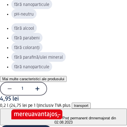
fără nanoparticule
pH-neutru
fără alcool
fără parabeni
fără coloranți
fără parafină/ulei mineral
fără nanoparticule
Mai multe caracteristici ale produsului
4,95 lei
0,2 l (24,75 lei pe 1 l)
Inclusiv TVA plus
transport
Preț permanent dm
nemajorat din
02.08.2023