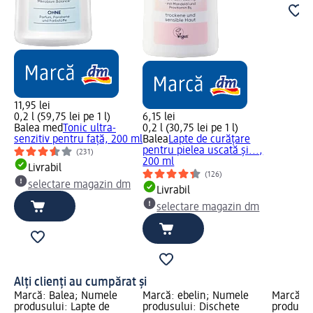
11,95 lei
0,2 l (59,75 lei pe 1 l)
6,15 lei
Balea med
Tonic ultra-
0,2 l (30,75 lei pe 1 l)
senzitiv pentru față, 200 ml
Balea
Lapte de curățare
pentru pielea uscată și...,
(231)
200 ml
Livrabil
(126)
selectare magazin dm
Livrabil
selectare magazin dm
Alți clienți au cumpărat și
Marcă: Balea; Numele
Marcă: ebelin; Numele
Marcă: B
produsului: Lapte de
produsului: Dischete
produsul