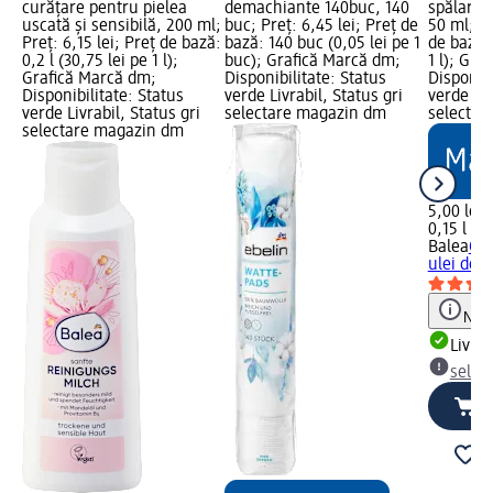
curățare pentru pielea
demachiante 140buc, 140
spălare 
uscată și sensibilă, 200 ml;
buc; Preț: 6,45 lei; Preț de
50 ml; Pr
Preț: 6,15 lei; Preț de bază:
bază: 140 buc (0,05 lei pe 1
de bază: 
0,2 l (30,75 lei pe 1 l);
buc); Grafică Marcă dm;
1 l); Gra
Grafică Marcă dm;
Disponibilitate: Status
Disponibi
Disponibilitate: Status
verde Livrabil, Status gri
verde Liv
verde Livrabil, Status gri
selectare magazin dm
selectar
selectare magazin dm
5,00 lei
0,15 l (33
Balea
Cre
ulei de 
Notă
Livrab
selec