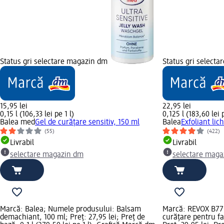
Status gri selectare magazin dm
Status gri select
15,95 lei
22,95 lei
0,15 l (106,33 lei pe 1 l)
0,125 l (183,60 lei p
Balea med
Gel de curățare sensitiv, 150 ml
Balea
Exfoliant lic
(55)
(422)
Livrabil
Livrabil
selectare magazin dm
selectare maga
Marcă: Balea; Numele produsului: Balsam
Marcă: REVOX B77;
demachiant, 100 ml; Preț: 27,95 lei; Preț de
curățare pentru f