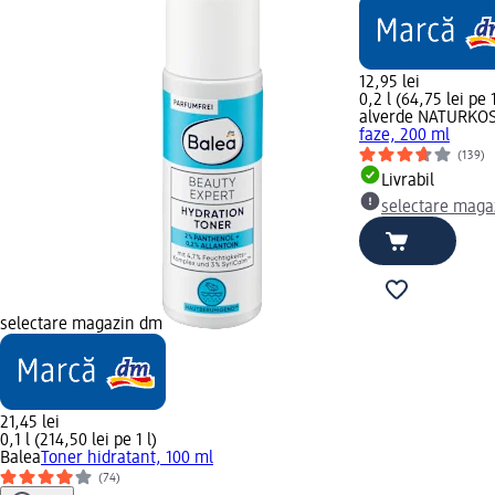
12,95 lei
0,2 l (64,75 lei pe 1
alverde NATURKO
faze, 200 ml
(139)
Livrabil
selectare maga
selectare magazin dm
21,45 lei
0,1 l (214,50 lei pe 1 l)
Balea
Toner hidratant, 100 ml
(74)