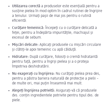
Utilizarea corectă
a produselor este esențială pentru a
susține pielea în mod optim în cadrul rutinei de îngrijire
a tenului. Urmați pașii de mai jos pentru o rutină
eficientă:
Curățare temeinică:
Începeți cu o curățare delicată a
feței, pentru a îndepărta impuritățile, machiajul și
excesul de sebum.
Mișcări delicate:
Aplicați produsele cu mișcări circulare
și clătiți-le apoi temeinic cu apă călduță.
Hidratare:
După curățare, folosiți o cremă hidratantă
pentru față, pentru a îngriji pielea și a o proteja
împotriva deshidratării.
Nu exagerați cu îngrijirea:
Nu curățați pielea prea des,
pentru a păstra bariera naturală de protecție a pielii –
de multe ori, mai puțin înseamnă mai mult.
Alegeți îngrijirea potrivită:
Asigurați-vă că produsele
dvs. conțin ingredientele potrivite pentru tipul dvs. de
piele.