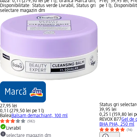
bază: 0,1 l (279,50 lei pe 1 l); Grafică Marcă dm;
Preț: 39,95 lei; Pr
Disponibilitate: Status verde Livrabil, Status gri
pe 1 l); Disponibili
selectare magazin dm
Status gri select
27,95 lei
39,95 lei
0,1 l (279,50 lei pe 1 l)
0,25 l (159,80 lei pe
Balea
Balsam demachiant, 100 ml
REVOX B77
Gel de 
(582)
BHA PHA, 250 ml
Livrabil
(16)
selectare magazin dm