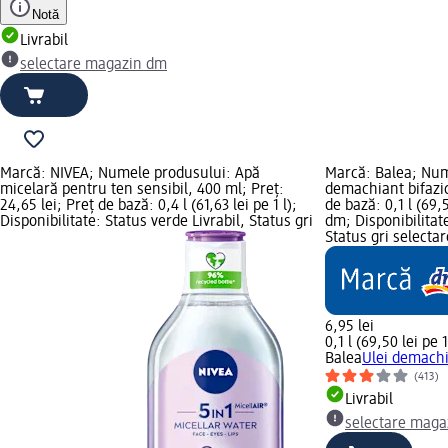
Notă
Livrabil
selectare magazin dm
Marcă: NIVEA; Numele produsului: Apă
Marcă: Balea; Num
micelară pentru ten sensibil, 400 ml; Preț:
demachiant bifazic,
24,65 lei; Preț de bază: 0,4 l (61,63 lei pe 1 l);
de bază: 0,1 l (69,
Disponibilitate: Status verde Livrabil, Status gri
dm; Disponibilitate
Status gri select
6,95 lei
0,1 l (69,50 lei pe 1
Balea
Ulei demachi
(413)
Livrabil
selectare maga