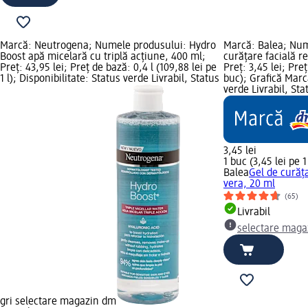
Marcă: Neutrogena; Numele produsului: Hydro
Marcă: Balea; Num
Boost apă micelară cu triplă acţiune, 400 ml;
curățare facială r
Preț: 43,95 lei; Preț de bază: 0,4 l (109,88 lei pe
Preț: 3,45 lei; Preț
1 l); Disponibilitate: Status verde Livrabil, Status
buc); Grafică Marc
verde Livrabil, St
3,45 lei
1 buc (3,45 lei pe 
Balea
Gel de curăța
vera, 20 ml
(65)
Livrabil
selectare maga
gri selectare magazin dm