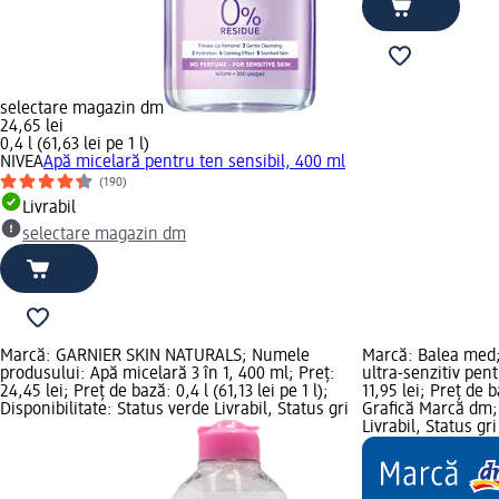
selectare magazin dm
24,65 lei
0,4 l (61,63 lei pe 1 l)
NIVEA
Apă micelară pentru ten sensibil, 400 ml
(190)
Livrabil
selectare magazin dm
Marcă: GARNIER SKIN NATURALS; Numele
Marcă: Balea med;
produsului: Apă micelară 3 în 1, 400 ml; Preț:
ultra-senzitiv pent
24,45 lei; Preț de bază: 0,4 l (61,13 lei pe 1 l);
11,95 lei; Preț de b
Disponibilitate: Status verde Livrabil, Status gri
Grafică Marcă dm; 
Livrabil, Status g