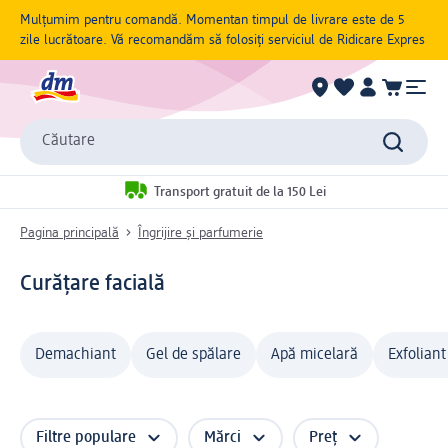
Mulțumim pentru comandă. Momentan timpul de livrare este de 5
zile lucrătoare. Vă recomandăm să folosiți serviciul de Ridicare Expres
Căutare
Transport gratuit de la 150 Lei
Pagina principală
Îngrijire și parfumerie
Curățare facială
Demachiant
Gel de spălare
Apă micelară
Exfoliant
Filtre populare
Mărci
Preț