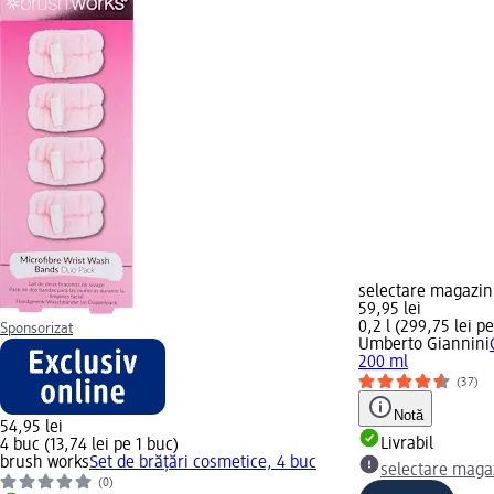
selectare magazi
59,95 lei
0,2 l (299,75 lei pe 
Sponsorizat
Umberto Giannini
200 ml
(37)
Notă
54,95 lei
Livrabil
4 buc (13,74 lei pe 1 buc)
brush works
Set de brățări cosmetice, 4 buc
selectare maga
(0)