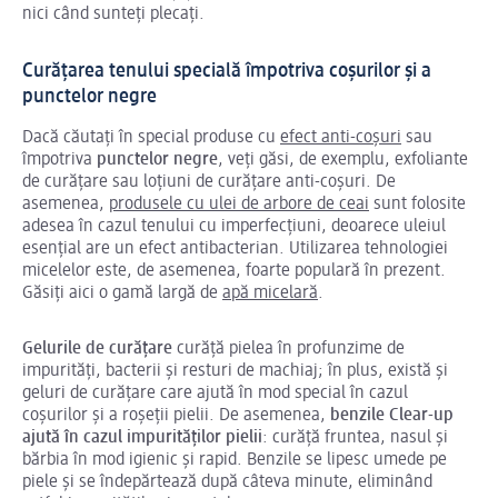
nici când sunteți plecați.
Curățarea tenului specială împotriva coșurilor și a
punctelor negre
Dacă căutați în special produse cu
efect anti-coșuri
sau
împotriva
punctelor negre
, veți găsi, de exemplu, exfoliante
de curățare sau loțiuni de curățare anti-coșuri. De
asemenea,
produsele cu ulei de arbore de ceai
sunt folosite
adesea în cazul tenului cu imperfecțiuni, deoarece uleiul
esențial are un efect antibacterian. Utilizarea tehnologiei
micelelor este, de asemenea, foarte populară în prezent.
Găsiți aici o gamă largă de
apă micelară
.
Gelurile de curățare
curăță pielea în profunzime de
impurități, bacterii și resturi de machiaj; în plus, există și
geluri de curățare care ajută în mod special în cazul
coșurilor și a roșeții pielii. De asemenea,
benzile Clear-up
ajută în cazul impurităților pielii
: curăță fruntea, nasul și
bărbia în mod igienic și rapid. Benzile se lipesc umede pe
piele și se îndepărtează după câteva minute, eliminând