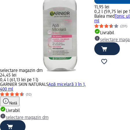
11,95 lei
0,2 l (59,75 lei pe 1
Balea med
Tonic ul
ml
(231)
Livrabil
selectare maga
selectare magazin dm
24,45 lei
0,4 l (61,13 lei pe 1 l)
GARNIER SKIN NATURALS
Apă micelară 3 în 1,
400 ml
(32)
Notă
Livrabil
selectare magazin dm