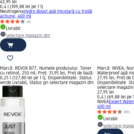
43,95 lei
0,4 l (109,88 lei pe 1 l)
Neutrogena
Hydro Boost apă micelară cu triplă
acţiune, 400 ml
(6)
Livrabil
selectare magazin dm
Marcă: REVOX B77; Numele produsului: Toner
Marcă: NIVEA; Num
cu retinol, 250 ml; Preț: 31,95 lei; Preț de bază:
Waterproof apă mic
0,25 l (127,80 lei pe 1 l); Disponibilitate: Status
27,95 lei; Preț de b
verde Livrabil, Status gri selectare magazin dm
Disponibilitate: St
selectare magazi
27,95 lei
0,4 l (69,88 lei pe 1
NIVEA
Expert Water
400 ml
(53)
Livrabil
selectare maga