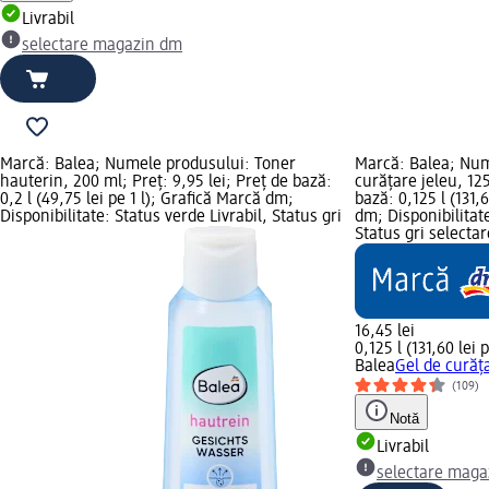
Livrabil
selectare magazin dm
Marcă: Balea; Numele produsului: Toner
Marcă: Balea; Num
hauterin, 200 ml; Preț: 9,95 lei; Preț de bază:
curățare jeleu, 125
0,2 l (49,75 lei pe 1 l); Grafică Marcă dm;
bază: 0,125 l (131,6
Disponibilitate: Status verde Livrabil, Status gri
dm; Disponibilitate
Status gri select
16,45 lei
0,125 l (131,60 lei p
Balea
Gel de curăț
(109)
Notă
Livrabil
selectare maga