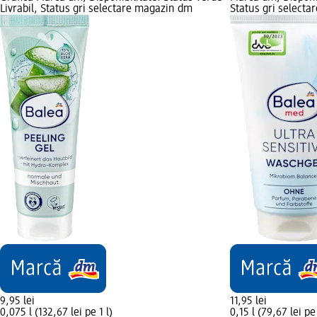
Livrabil, Status gri selectare magazin dm
Status gri select
9,95 lei
11,95 lei
0,075 l (132,67 lei pe 1 l)
0,15 l (79,67 lei pe 