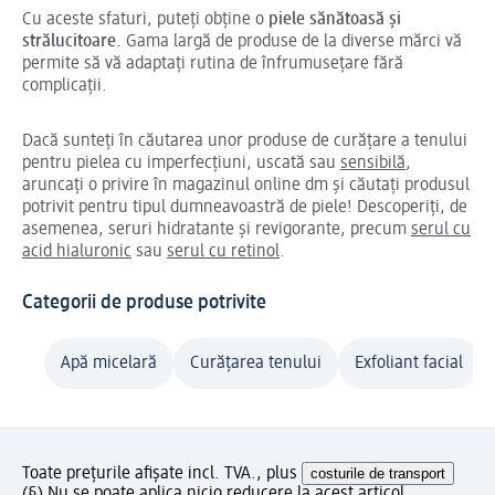
Cu aceste sfaturi, puteți obține o
piele sănătoasă și
strălucitoare
. Gama largă de produse de la diverse mărci vă
permite să vă adaptați rutina de înfrumusețare fără
complicații.
Dacă sunteți în căutarea unor produse de curățare a tenului
pentru pielea cu imperfecțiuni, uscată sau
sensibilă
,
aruncați o privire în magazinul online dm și căutați produsul
potrivit pentru tipul dumneavoastră de piele! Descoperiți, de
asemenea, seruri hidratante și revigorante, precum
serul cu
acid hialuronic
sau
serul cu retinol
.
Categorii de produse potrivite
Apă micelară
Curățarea tenului
Exfoliant facial
Toate prețurile afișate incl. TVA., plus
costurile de transport
(§) Nu se poate aplica nicio reducere la acest articol.