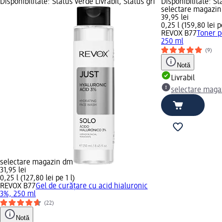
Disponibilitate: Status verde Livrabil, Status gri
Disponibilitate: St
selectare magazi
39,95 lei
0,25 l (159,80 lei pe
REVOX B77
Toner p
250 ml
(9)
Notă
Livrabil
selectare maga
selectare magazin dm
31,95 lei
0,25 l (127,80 lei pe 1 l)
REVOX B77
Gel de curățare cu acid hialuronic
3%, 250 ml
(22)
Notă