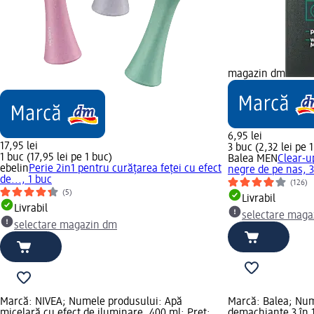
magazin dm
6,95 lei
17,95 lei
3 buc (2,32 lei pe 
1 buc (17,95 lei pe 1 buc)
Balea MEN
Clear-u
ebelin
Perie 2in1 pentru curățarea feței cu efect
negre de pe nas, 
de..., 1 buc
(126)
(5)
Livrabil
Livrabil
selectare maga
selectare magazin dm
Marcă: NIVEA; Numele produsului: Apă
Marcă: Balea; Num
micelară cu efect de iluminare, 400 ml; Preț:
demachiante 3 în 1