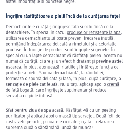
astfel impuritățile și punctele negre.
Îngrijire răsfățătoare a pielii încă de la curățarea feței
Demachiantele curăță și îngrijesc fața și ochii încă de la
demachiere.
În special în cazul
produselor rezistente la apă
,
utilizarea demachiantului poate preveni frecarea inutilă,
permițând îndepărtarea delicată a rimelului și a celorlalte
produse. În funcție de produs, sunt îngrijite și
genele
. În
special cu un lapte demachiant vă răsfățați pielea: acesta nu
numai că curăță, ci are și un efect hidratant și
previne astfel
uscarea
. În plus, atenuează iritațiile și întărește funcția de
protecție a pielii. Spuma demachiantă, la rândul ei,
formează o spumă delicată și lasă, în plus, după curățare, o
senzație de piele catifelată
. Nu uitați: aplicați apoi o
cremă
de față
bogată, care îngrijește suplimentar și reduce
senzația de piele întinsă.
Sfat pentru
ziua de spa acasă
:
Răsfățați-vă cu un peeling
purificator și aplicați apoi o
mască tip servețel
. Două felii de
castravete pe ochi, picioarele ridicate și gata – relaxarea
supremă după o săptămână lungă de muncă!