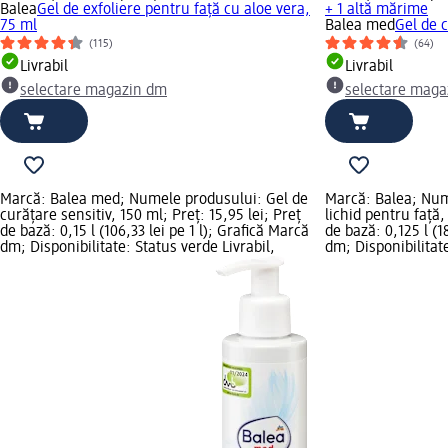
Balea
Gel de exfoliere pentru față cu aloe vera,
+ 1 altă mărime
75 ml
Balea med
Gel de c
(115)
(64)
Livrabil
Livrabil
selectare magazin dm
selectare maga
Marcă: Balea med; Numele produsului: Gel de
Marcă: Balea; Num
curățare sensitiv, 150 ml; Preț: 15,95 lei; Preț
lichid pentru față,
de bază: 0,15 l (106,33 lei pe 1 l); Grafică Marcă
de bază: 0,125 l (1
dm; Disponibilitate: Status verde Livrabil,
dm; Disponibilitate