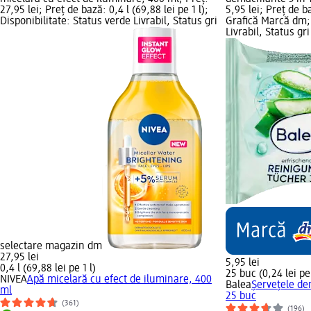
27,95 lei; Preț de bază: 0,4 l (69,88 lei pe 1 l);
5,95 lei; Preț de b
Disponibilitate: Status verde Livrabil, Status gri
Grafică Marcă dm; 
Livrabil, Status g
selectare magazin dm
27,95 lei
5,95 lei
0,4 l (69,88 lei pe 1 l)
25 buc (0,24 lei pe
NIVEA
Apă micelară cu efect de iluminare, 400
Balea
Șervețele de
ml
25 buc
(361)
(196)