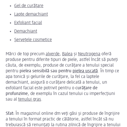
Gel de curățare
Lapte demachiant
Exfoliant facial
Demachiant
Șervețele cosmetice
Mărci de top precum
alverde
,
Balea
și
Neutrogena
oferă
produse pentru diferite tipuri de piele, astfel încât să puteți
căuta, de exemplu, produse de curățare a tenului special
pentru
pielea sensibilă sau pentru
pielea uscată
. În timp ce
apa tonică și gelurile de curățare, la fel ca laptele
demachiant, asigură o curățare delicată a tenului, un
exfoliant facial este potrivit pentru o
curățare de
profunzime
, de exemplu în cazul tenului cu imperfecțiuni
sau al
tenului gras
.
Sfat:
În magazinul online dm veți găsi și produse de îngrijire
a tenului în format practic de călătorie, astfel încât să nu
trebuiască să renunțați la rutina zilnică de îngrijire a tenului