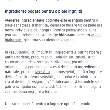
Ingrediente bogate pentru o piele îngrijită
Alegerea ingredientelor potrivite
este esențială pentru o
piele sănătoasă și îngrijită, deoarece fiecare tip de piele are
nevoi individuale de îngrijire. Pentru pielea uscată sunt
potrivite produsele cu
substanțe hidratante
precum
acidul
hialuronic
, glicerina sau uleiurile vegetale.
În cazul tenului cu impurități, ingredientele
purificatoare și
antibacteriene
, precum
acidul salicilic
sau zincul, sunt
recomandate, deoarece pot curăța porii, pot inhiba
inflamațiile și pot elimina excesul de sebum.
Ingredientele
naturale
, precum
Aloe Vera
sau mușețelul, oferă o îngrijire
delicată pentru tenul sensibil și pot reduce la minimum
riscul de iritații. Asigurați-vă întotdeauna că formulele se
potrivesc tipului dumneavoastră de piele, pentru a asigura
cea mai bună îngrijire a tenului.
Utilizarea corectă pentru o îngrijire optimă a tenului