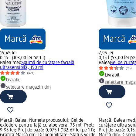
15,45 lei
7,95 lei
0,15 l (103,00 lei pe 1 l)
0,15 l (53,00 lei pe 
Balea med
Spumă de curățare facială
Balea
Gel de curăța
ultrasensibilă, 150 ml
(96)
(421)
Livrabil
Livrabil
selectare maga
selectare magazin dm
Marcă: Balea; Numele produsului: Gel de
Marcă: Balea med;
exfoliere pentru față cu aloe vera, 75 ml; Preț:
curățare ultra senz
9,95 lei; Preț de bază: 0,075 l (132,67 lei pe 1 l);
Preț de bază: 0,15 l
Grafică Marcă dm; Disponibilitate: Status verde
Marcă dm; Disponib