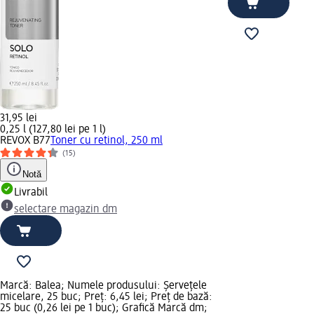
31,95 lei
0,25 l (127,80 lei pe 1 l)
REVOX B77
Toner cu retinol, 250 ml
(15)
Notă
Livrabil
selectare magazin dm
Marcă: Balea; Numele produsului: Șervețele
micelare, 25 buc; Preț: 6,45 lei; Preț de bază:
25 buc (0,26 lei pe 1 buc); Grafică Marcă dm;