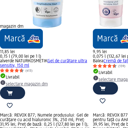
magazin dm
11,85 lei
9,95 lei
0,15 l (79,00 lei pe 1 l)
0,075 l (132,67 lei 
alverde NATURKOSMETIK
Gel de curățare ultra
Balea
Cremă de faț
sensitiv, 150 ml
(139)
(413)
Livrabil
Livrabil
selectare maga
selectare magazin dm
Marcă: REVOX B77; Numele produsului: Gel de
Marcă: REVOX B77
curățare cu acid hialuronic 3%, 250 ml; Preț:
pentru față cu AH
31,95 lei; Preț de bază: 0,25 l (127,80 lei pe 1 l);
39,95 lei; Preț de b