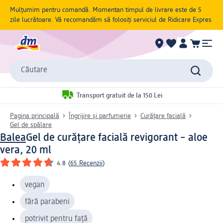
Mulțumim pentru comandă. Momentan timpul de livrare este de 5
zile lucrătoare. Vă recomandăm să folosiți serviciul de Ridicare Expres
Căutare
Transport gratuit de la 150 Lei
Pagina principală
Îngrijire și parfumerie
Curățare facială
Gel de spălare
Balea
Gel de curățare facială revigorant – aloe
vera, 20 ml
4.8
(
65 Recenzii
)
vegan
fără parabeni
potrivit pentru față