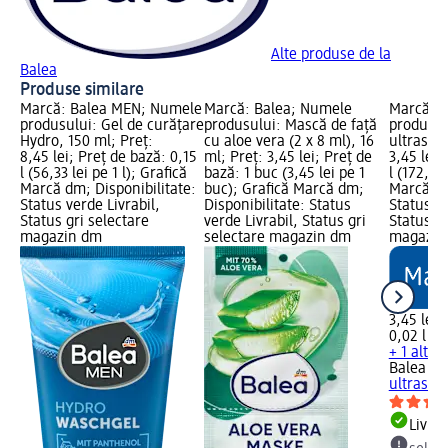
Alte produse de la
Balea
Produse similare
Marcă: Balea MEN; Numele
Marcă: Balea; Numele
Marcă: 
produsului: Gel de curățare
produsului: Mască de față
produsul
Hydro, 150 ml; Preț:
cu aloe vera (2 x 8 ml), 16
ultrasens
8,45 lei; Preț de bază: 0,15
ml; Preț: 3,45 lei; Preț de
3,45 lei;
l (56,33 lei pe 1 l); Grafică
bază: 1 buc (3,45 lei pe 1
l (172,50 
Marcă dm; Disponibilitate:
buc); Grafică Marcă dm;
Marcă dm
Status verde Livrabil,
Disponibilitate: Status
Status ve
Status gri selectare
verde Livrabil, Status gri
Status gr
magazin dm
selectare magazin dm
magazin
3,45 lei
0,02 l (17
+ 1 altă
Balea m
ultrasens
Livrab