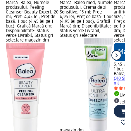
Marcă: Balea; Numele
Marcă: Balea med; Numele
Marcă: B
produsului: Peeling
produsului: Crema de zi
produsul
Cleanser Beauty Expert, 20
Sensitive, 15 ml; Preț:
antirid 
ml; Preț: 4,45 lei; Preț de
4,95 lei; Preț de bază: 1 buc
Size, 15 
bază: 1 buc (4,45 lei pe 1
(4,95 lei pe 1 buc); Grafică
Preț de b
buc); Grafică Marcă dm;
Marcă dm; Disponibilitate:
pe 1 buc
Disponibilitate: Status
Status verde Livrabil,
dm; Dispo
verde Livrabil, Status gri
Status gri selectare
verde Liv
selectare magazin dm
selectar
5,45 lei
1 buc (5,
Balea
Cre
Q10 SPF1
ml
Livrab
selec
magazin dm