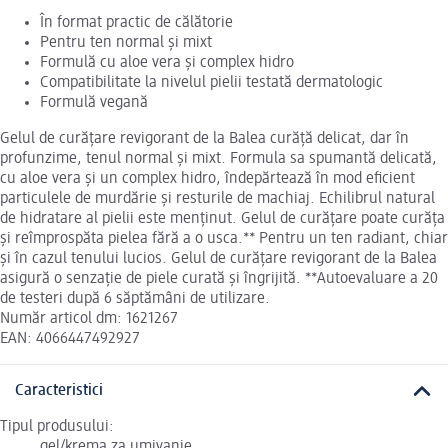
În format practic de călătorie
Pentru ten normal și mixt
Formulă cu aloe vera și complex hidro
Compatibilitate la nivelul pielii testată dermatologic
Formulă vegană
Gelul de curățare revigorant de la Balea curăță delicat, dar în
profunzime, tenul normal și mixt. Formula sa spumantă delicată,
cu aloe vera și un complex hidro, îndepărtează în mod eficient
particulele de murdărie și resturile de machiaj. Echilibrul natural
de hidratare al pielii este menținut. Gelul de curățare poate curăța
și reîmprospăta pielea fără a o usca.** Pentru un ten radiant, chiar
și în cazul tenului lucios. Gelul de curățare revigorant de la Balea
asigură o senzație de piele curată și îngrijită. **Autoevaluare a 20
de testeri după 6 săptămâni de utilizare.
Număr articol dm: 1621267
EAN: 4066447492927
Caracteristici
Tipul produsului:
gel/krema za umivanje