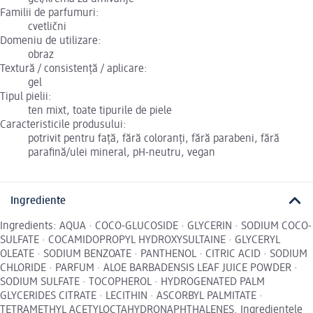
Familii de parfumuri:
cvetlični
Domeniu de utilizare:
obraz
Textură / consistență / aplicare:
gel
Tipul pielii:
ten mixt, toate tipurile de piele
Caracteristicile produsului:
potrivit pentru față, fără coloranți, fără parabeni, fără
parafină/ulei mineral, pH-neutru, vegan
Ingrediente
Ingredients: AQUA · COCO-GLUCOSIDE · GLYCERIN · SODIUM COCO-
SULFATE · COCAMIDOPROPYL HYDROXYSULTAINE · GLYCERYL
OLEATE · SODIUM BENZOATE · PANTHENOL · CITRIC ACID · SODIUM
CHLORIDE · PARFUM · ALOE BARBADENSIS LEAF JUICE POWDER ·
SODIUM SULFATE · TOCOPHEROL · HYDROGENATED PALM
GLYCERIDES CITRATE · LECITHIN · ASCORBYL PALMITATE ·
TETRAMETHYL ACETYLOCTAHYDRONAPHTHALENES. Ingredientele