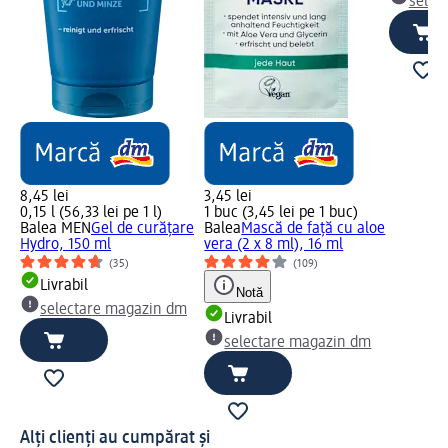
selec
8,45 lei
3,45 lei
0,15 l (56,33 lei pe 1 l)
1 buc (3,45 lei pe 1 buc)
Balea MEN
Gel de curățare
Balea
Mască de față cu aloe
Hydro, 150 ml
vera (2 x 8 ml), 16 ml
(35)
(109)
Livrabil
Notă
selectare magazin dm
Livrabil
selectare magazin dm
Alți clienți au cumpărat și