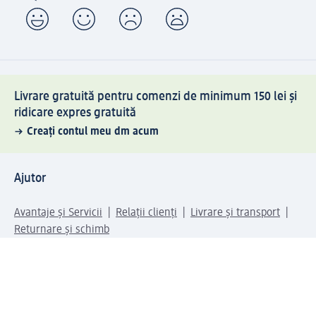
Livrare gratuită pentru comenzi de minimum 150 lei și
ridicare expres gratuită
Creați contul meu dm acum
Ajutor
Avantaje și Servicii
Relații clienți
Livrare și transport
Returnare și schimb
Compania dm
Compania
Responsabilitate
Carieră
Presă
Structura corporativă
Universul produselor dm