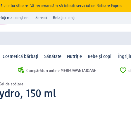
zile lucrătoare. Vă recomandăm să folosiți serviciul de Ridicare Expres
răiți mai conștient
Servicii
Relații clienți
Cosmetică bărbați
Sănătate
Nutriție
Bebe și copii
Îngrij
Cumpărături online MEREUAVANTAJOASE
d
Gel de spălare
ydro, 150 ml