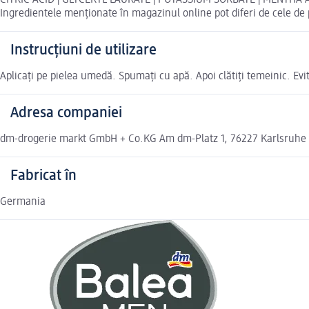
CITRIC ACID | GLYCERYL LAURATE | POTASSIUM SORBATE | MENTHA 
Ingredientele menționate în magazinul online pot diferi de cele de
Instrucțiuni de utilizare
Aplicați pe pielea umedă. Spumați cu apă. Apoi clătiți temeinic. Evit
Adresa companiei
dm-drogerie markt GmbH + Co.KG Am dm-Platz 1, 76227 Karlsruhe
Fabricat în
Germania