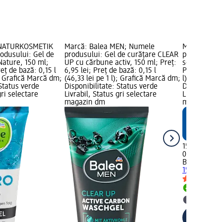
 NATURKOSMETIK
Marcă: Balea MEN; Numele
Marcă: Bal
odusului: Gel de
produsului: Gel de curățare CLEAR
produsului:
Nature, 150 ml;
UP cu cărbune activ, 150 ml; Preț:
sensitiv, 150
reț de bază: 0,15 l
6,95 lei; Preț de bază: 0,15 l
Preț de bază:
); Grafică Marcă dm;
(46,33 lei pe 1 l); Grafică Marcă dm;
l); Grafică 
 Status verde
Disponibilitate: Status verde
Disponibilit
gri selectare
Livrabil, Status gri selectare
Livrabil, St
magazin dm
magazin d
15,95 lei
0,15 l (106,33
Balea med
G
150 ml
Livrabil
selectar