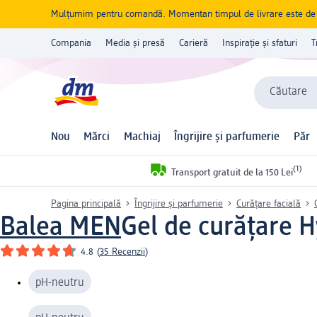
Mulțumim pentru comandă. Momentan timpul de livrare este de 5 
Compania
Media și presă
Carieră
Inspirație și sfaturi
T
Căutare
Nou
Mărci
Machiaj
Îngrijire și parfumerie
Păr
(1)
Transport gratuit de la 150 Lei
Pagina principală
Îngrijire și parfumerie
Curățare facială
Balea MEN
Gel de curățare H
4.8
(
35 Recenzii
)
pH-neutru