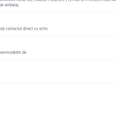
ARVENSIS HERB OIL | SODIUM SULFATE | TETRAMETHYL ACETYLOCTAH
 pe ambalaj.
ați contactul direct cu ochii.
 service@dm.de