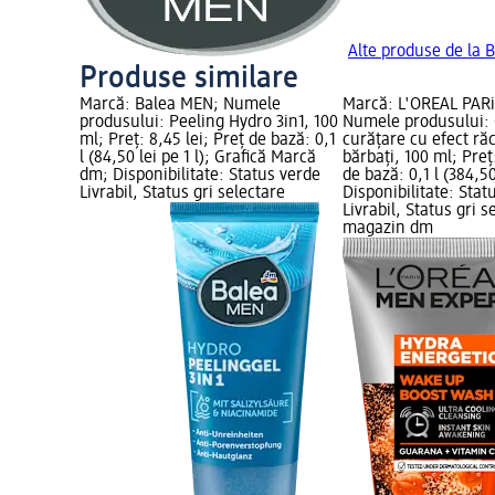
Alte produse de la 
Produse similare
Marcă: Balea MEN; Numele
Marcă: L'ORÉAL PAR
produsului: Peeling Hydro 3in1, 100
Numele produsului: 
ml; Preț: 8,45 lei; Preț de bază: 0,1
curățare cu efect ră
l (84,50 lei pe 1 l); Grafică Marcă
bărbați, 100 ml; Preț
dm; Disponibilitate: Status verde
de bază: 0,1 l (384,50 
Livrabil, Status gri selectare
Disponibilitate: Stat
Livrabil, Status gri s
magazin dm