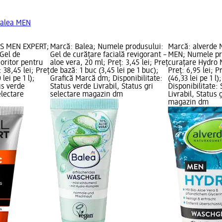
Balea MEN
iS MEN EXPERT;
Marcă: Balea; Numele produsului:
Marcă: alverde
Gel de
Gel de curățare facială revigorant –
MEN; Numele pr
coritor pentru
aloe vera, 20 ml; Preț: 3,45 lei; Preț
curațare Hydro 
: 38,45 lei; Preț
de bază: 1 buc (3,45 lei pe 1 buc);
Preț: 6,95 lei; P
lei pe 1 l);
Grafică Marcă dm; Disponibilitate:
(46,33 lei pe 1 l
us verde
Status verde Livrabil, Status gri
Disponibilitate:
electare
selectare magazin dm
Livrabil, Status 
magazin dm