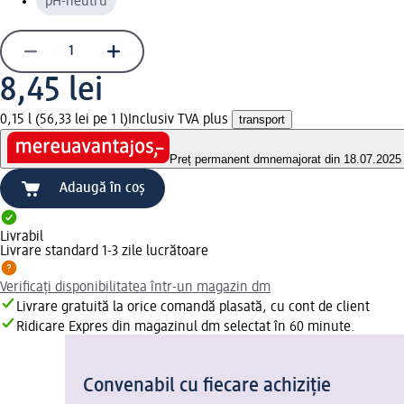
pH-neutru
8,45 lei
0,15 l (56,33 lei pe 1 l)
Inclusiv TVA plus
transport
Preț permanent dm
nemajorat din 18.07.2025
Adaugă în coș
Livrabil
Livrare standard 1-3 zile lucrătoare
Verificați disponibilitatea într-un magazin dm
Livrare gratuită la orice comandă plasată, cu cont de client
Ridicare Expres din magazinul dm selectat în 60 minute.
Convenabil cu fiecare achiziție