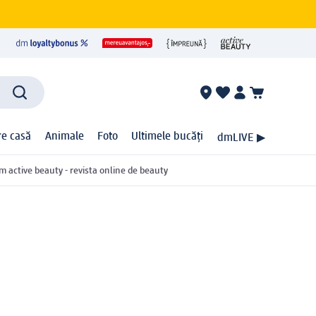
ire casă
Animale
Foto
Ultimele bucăți
dmLIVE ▶
m active beauty - revista online de beauty