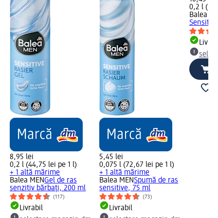
0,2 l (52,
Balea M
Sensitiv
Livrab
selec
8,95 lei
5,45 lei
0,2 l (44,75 lei pe 1 l)
0,075 l (72,67 lei pe 1 l)
+ 1 altă mărime
+ 1 altă mărime
Balea MEN
Gel de ras
Balea MEN
Spumă de ras
senzitiv bărbați, 200 ml
sensitive, 75 ml
(117)
(73)
Livrabil
Livrabil