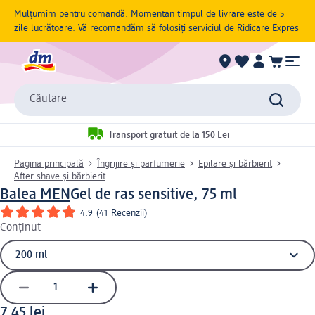
Mulțumim pentru comandă. Momentan timpul de livrare este de 5
zile lucrătoare. Vă recomandăm să folosiți serviciul de Ridicare Expres
Căutare
Transport gratuit de la 150 Lei
Pagina principală
Îngrijire și parfumerie
Epilare și bărbierit
After shave și bărbierit
Balea MEN
Gel de ras sensitive, 75 ml
4.9
(
41 Recenzii
)
Conținut
7,45 lei