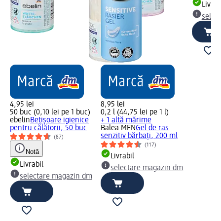
Livrab
selec
4,95 lei
8,95 lei
50 buc (0,10 lei pe 1 buc)
0,2 l (44,75 lei pe 1 l)
ebelin
Bețișoare igienice
+ 1 altă mărime
pentru călătorii, 50 buc
Balea MEN
Gel de ras
senzitiv bărbați, 200 ml
(87)
(117)
Notă
Livrabil
Livrabil
selectare magazin dm
selectare magazin dm