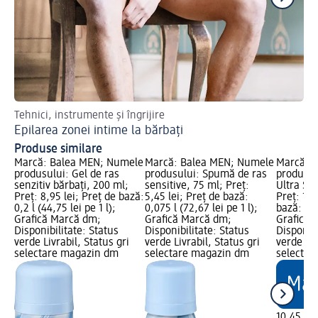
Tehnici, instrumente și îngrijire
Sfa
Epilarea zonei intime la bărbați
Ir
Produse similare
Marcă: Balea MEN; Numele
Marcă: Balea MEN; Numele
Marcă: 
produsului: Gel de ras
produsului: Spumă de ras
produsul
senzitiv bărbați, 200 ml;
sensitive, 75 ml; Preț:
Ultra Sen
Preț: 8,95 lei; Preț de bază:
5,45 lei; Preț de bază:
Preț: 10,
0,2 l (44,75 lei pe 1 l);
0,075 l (72,67 lei pe 1 l);
bază: 0,2 
Grafică Marcă dm;
Grafică Marcă dm;
Grafică 
Disponibilitate: Status
Disponibilitate: Status
Disponibi
verde Livrabil, Status gri
verde Livrabil, Status gri
verde Liv
selectare magazin dm
selectare magazin dm
selectar
10,45 lei