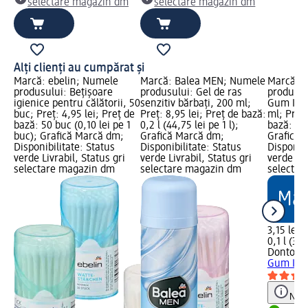
selectare magazin dm
selectare magazin dm
Alți clienți au cumpărat și
Marcă: ebelin; Numele
Marcă: Balea MEN; Numele
Marcă: 
produsului: Bețișoare
produsului: Gel de ras
produsul
igienice pentru călătorii, 50
senzitiv bărbați, 200 ml;
Gum Inte
buc; Preț: 4,95 lei; Preț de
Preț: 8,95 lei; Preț de bază:
ml; Preț:
bază: 50 buc (0,10 lei pe 1
0,2 l (44,75 lei pe 1 l);
bază: 0,1 
buc); Grafică Marcă dm;
Grafică Marcă dm;
Grafică 
Disponibilitate: Status
Disponibilitate: Status
Disponibi
verde Livrabil, Status gri
verde Livrabil, Status gri
verde Liv
selectare magazin dm
selectare magazin dm
selectar
3,15 lei
0,1 l (31,
Dontode
Gum Inte
Notă