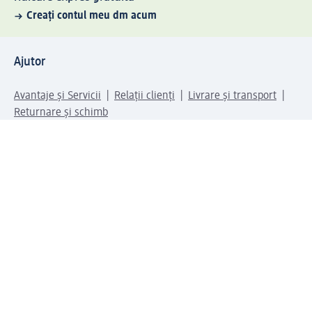
Creați contul meu dm acum
Ajutor
Avantaje și Servicii
Relații clienți
Livrare și transport
Returnare și schimb
Compania dm
Compania
Responsabilitate
Carieră
Presă
Structura corporativă
Universul produselor dm
Lumea dm