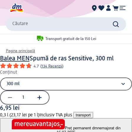
Căutare
Transport gratuit de la 150 Lei
Pagina principală
Balea MEN
Spumă de ras Sensitive, 300 ml
4.7
(
134 Recenzii
)
Conținut
6,95 lei
0,3 l (23,17 lei pe 1 l)
Inclusiv TVA plus
transport
Preț permanent dm
nemajorat din