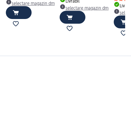
Livrabil
selectare magazin dm
Livrab
selectare magazin dm
selec