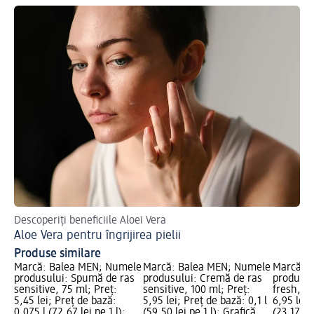
Descoperiți beneficiile Aloei Vera
Aloe Vera pentru îngrijirea pielii
Produse similare
Marcă: Balea MEN; Numele
Marcă: Balea MEN; Numele
Marcă: 
produsului: Spumă de ras
produsului: Cremă de ras
produsul
sensitive, 75 ml; Preț:
sensitive, 100 ml; Preț:
fresh, 30
5,45 lei; Preț de bază:
5,95 lei; Preț de bază: 0,1 l
6,95 lei;
0,075 l (72,67 lei pe 1 l);
(59,50 lei pe 1 l); Grafică
(23,17 lei