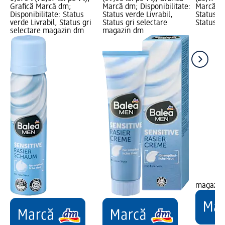
Grafică Marcă dm;
Marcă dm; Disponibilitate:
Marcă dm
Disponibilitate: Status
Status verde Livrabil,
Status ve
verde Livrabil, Status gri
Status gri selectare
Status gr
selectare magazin dm
magazin dm
magazin