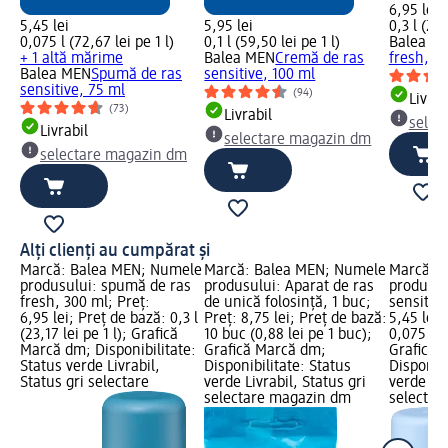
6,95 lei
5,45 lei
5,95 lei
0,3 l (23,
0,075 l (72,67 lei pe 1 l)
0,1 l (59,50 lei pe 1 l)
Balea M
+ 1 altă mărime
Balea MEN
Cremă de ras
fresh, 3
Balea MEN
Spumă de ras
sensitive, 100 ml
sensitive, 75 ml
(94)
Livrab
(73)
Livrabil
selec
Livrabil
selectare magazin dm
selectare magazin dm
Alți clienți au cumpărat și
Marcă: Balea MEN; Numele
Marcă: Balea MEN; Numele
Marcă: 
produsului: spumă de ras
produsului: Aparat de ras
produsul
fresh, 300 ml; Preț:
de unică folosință, 1 buc;
sensitive
6,95 lei; Preț de bază: 0,3 l
Preț: 8,75 lei; Preț de bază:
5,45 lei;
(23,17 lei pe 1 l); Grafică
10 buc (0,88 lei pe 1 buc);
0,075 l (7
Marcă dm; Disponibilitate:
Grafică Marcă dm;
Grafică 
Status verde Livrabil,
Disponibilitate: Status
Disponibi
Status gri selectare
verde Livrabil, Status gri
verde Liv
selectare magazin dm
selectar