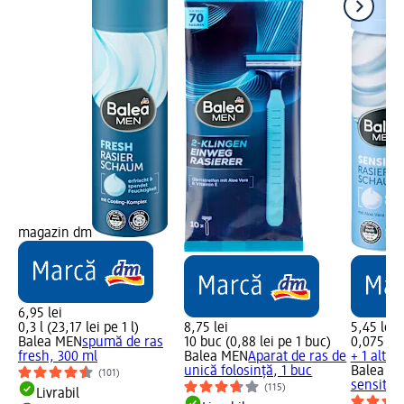
magazin dm
6,95 lei
0,3 l (23,17 lei pe 1 l)
8,75 lei
5,45 lei
Balea MEN
spumă de ras
10 buc (0,88 lei pe 1 buc)
0,075 l (7
fresh, 300 ml
Balea MEN
Aparat de ras de
+ 1 altă
unică folosință, 1 buc
Balea M
(101)
sensitive
(115)
Livrabil