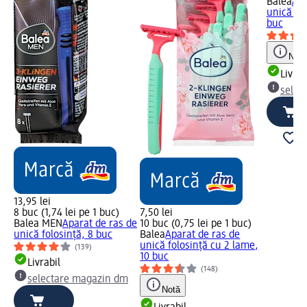
Balea
Apa
unică fol
buc
Notă
Livrab
selec
13,95 lei
8 buc (1,74 lei pe 1 buc)
7,50 lei
Balea MEN
Aparat de ras de
10 buc (0,75 lei pe 1 buc)
unică folosință, 8 buc
Balea
Aparat de ras de
unică folosință cu 2 lame,
(139)
10 buc
Livrabil
(148)
selectare magazin dm
Notă