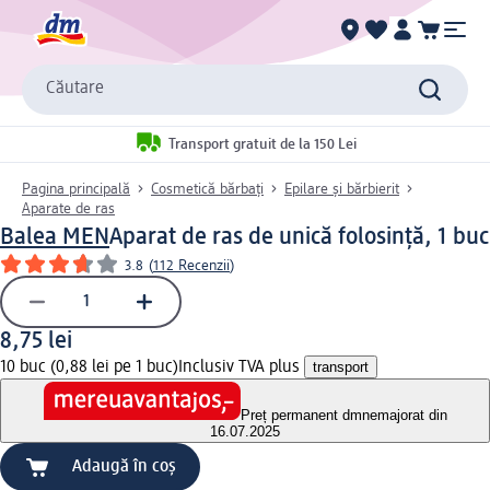
Căutare
Transport gratuit de la 150 Lei
Pagina principală
Cosmetică bărbați
Epilare și bărbierit
Aparate de ras
Balea MEN
Aparat de ras de unică folosință, 1 buc
3.8
(
112 Recenzii
)
8,75 lei
10 buc (0,88 lei pe 1 buc)
Inclusiv TVA plus
transport
Preț permanent dm
nemajorat din
16.07.2025
Adaugă în coș