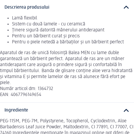
Descrierea produsului
Lamă flexibil
Sistem cu două lamele - cu ceramică
Ținere sigură datorită mânerului antiderapant
Pentru un bărbierit curat și precis
Pentru o piele netedă a bărbaților și un bărbierit perfect
Aparatul de ras de unică folosință Balea MEN cu lame duble
garantează un bărbierit perfect. Aparatul de ras are un mâner
antiderapant care asigură o prindere sigură și confortabilă în
timpul bărbieritului. Banda de glisare conține aloe vera hidratantă
și vitamina E și permite lamelor de ras să alunece fără efort pe
piele.
Număr articol dm: 1364732
EAN: 4067796149654
Ingrediente
PEG-115M, PEG-7M, Polystyrene, Tocopherol, Cyclodextrin, Aloe
Barbadensis Leaf Juice Powder, Maltodextrin, CI 77891, CI 77007, CI
74160 Ingredientele menționate în magazinul online pot diferi de