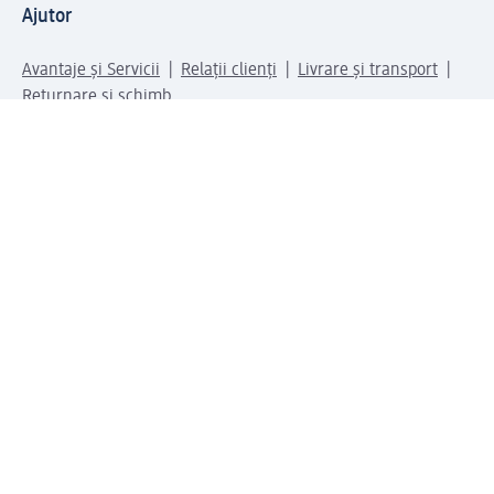
Ajutor
Avantaje și Servicii
Relații clienți
Livrare și transport
Returnare și schimb
Compania dm
Compania
Responsabilitate
Carieră
Presă
Structura corporativă
Universul produselor dm
Lumea dm
Metode de plată