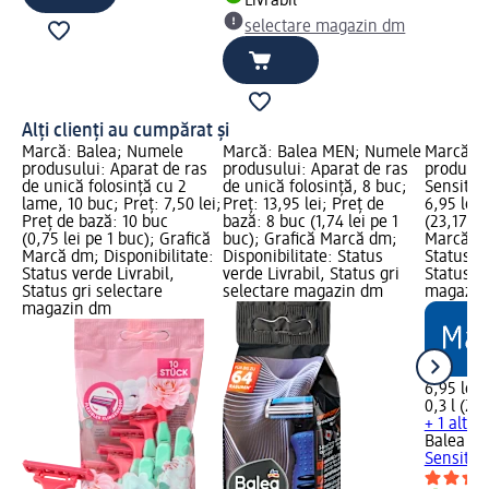
Livrabil
selectare magazin dm
Alți clienți au cumpărat și
Marcă: Balea; Numele
Marcă: Balea MEN; Numele
Marcă: 
produsului: Aparat de ras
produsului: Aparat de ras
produsul
de unică folosință cu 2
de unică folosință, 8 buc;
Sensitive
lame, 10 buc; Preț: 7,50 lei;
Preț: 13,95 lei; Preț de
6,95 lei;
Preț de bază: 10 buc
bază: 8 buc (1,74 lei pe 1
(23,17 lei
(0,75 lei pe 1 buc); Grafică
buc); Grafică Marcă dm;
Marcă dm
Marcă dm; Disponibilitate:
Disponibilitate: Status
Status ve
Status verde Livrabil,
verde Livrabil, Status gri
Status gr
Status gri selectare
selectare magazin dm
magazin
magazin dm
6,95 lei
0,3 l (23,
+ 1 altă
Balea M
Sensitiv