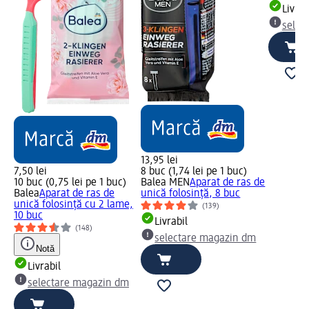
Livrab
selec
13,95 lei
7,50 lei
8 buc (1,74 lei pe 1 buc)
10 buc (0,75 lei pe 1 buc)
Balea MEN
Aparat de ras de
Balea
Aparat de ras de
unică folosință, 8 buc
unică folosință cu 2 lame,
(139)
10 buc
Livrabil
(148)
selectare magazin dm
Notă
Livrabil
selectare magazin dm