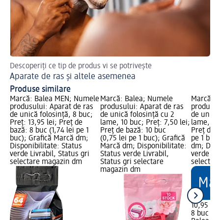
Descoperiți ce tip de produs vi se potrivește
Des
Aparate de ras și altele asemenea
Ti
Produse similare
Marcă: Balea MEN; Numele
Marcă: Balea; Numele
Marcă: B
produsului: Aparat de ras
produsului: Aparat de ras
produsul
de unică folosință, 8 buc;
de unică folosință cu 2
de unică 
Preț: 13,95 lei; Preț de
lame, 10 buc; Preț: 7,50 lei;
lame, 8 b
bază: 8 buc (1,74 lei pe 1
Preț de bază: 10 buc
Preț de b
buc); Grafică Marcă dm;
(0,75 lei pe 1 buc); Grafică
pe 1 buc
Disponibilitate: Status
Marcă dm; Disponibilitate:
dm; Dispo
verde Livrabil, Status gri
Status verde Livrabil,
verde Liv
selectare magazin dm
Status gri selectare
selectar
magazin dm
10,95 lei
8 buc (1,