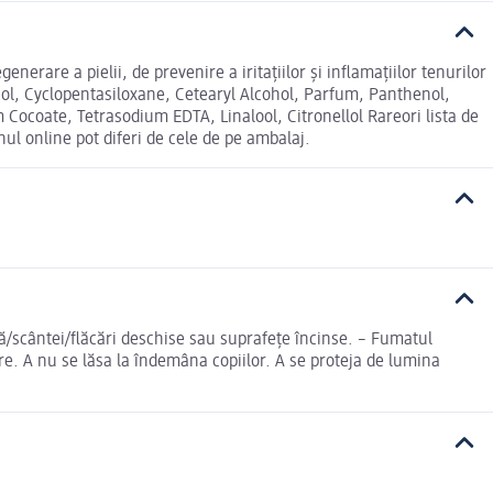
enerare a pielii, de prevenire a iritaţiilor şi inflamaţiilor tenurilor
ycol, Cyclopentasiloxane, Cetearyl Alcohol, Parfum, Panthenol,
ocoate, Tetrasodium EDTA, Linalool, Citronellol Rareori lista de
ul online pot diferi de cele de pe ambalaj.
ră/scântei/flăcări deschise sau suprafeţe încinse. – Fumatul
are. A nu se lăsa la îndemâna copiilor. A se proteja de lumina