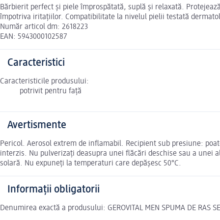
Bărbierit perfect și piele împrospătată, suplă și relaxată. Protejează
împotriva iritațiilor. Compatibilitate la nivelul pielii testată dermato
Număr articol dm: 2618223
EAN: 5943000102587
Caracteristici
Caracteristicile produsului:
potrivit pentru față
Avertismente
Pericol. Aerosol extrem de inflamabil. Recipient sub presiune: poat
interzis. Nu pulverizaţi deasupra unei flăcări deschise sau a unei a
solară. Nu expuneţi la temperaturi care depăşesc 50°C.
Informații obligatorii
Denumirea exactă a produsului: GEROVITAL MEN SPUMA DE RAS SE