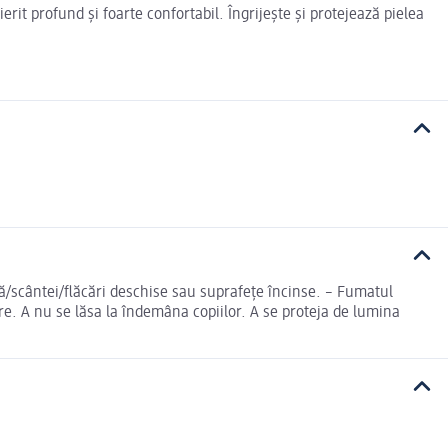
erit profund și foarte confortabil. Îngrijește și protejează pielea
ră/scântei/flăcări deschise sau suprafeţe încinse. – Fumatul
are. A nu se lăsa la îndemâna copiilor. A se proteja de lumina