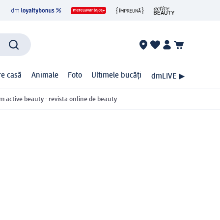
ire casă
Animale
Foto
Ultimele bucăți
dmLIVE ▶
m active beauty - revista online de beauty