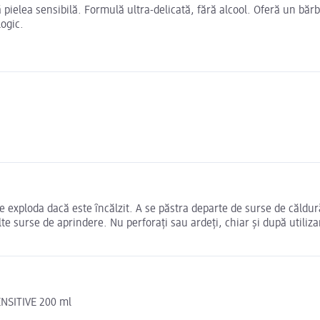
 pielea sensibilă. Formulă ultra-delicată, fără alcool. Oferă un bărbi
logic.
e exploda dacă este ȋncălzit. A se păstra departe de surse de căldu
lte surse de aprindere. Nu perforaţi sau ardeţi, chiar şi după utiliz
NSITIVE 200 ml