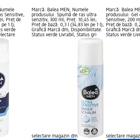
 Numele
Marcă: Balea MEN; Numele
Marcă: Balea M
as Sensitive,
produsului: Spumă de ras ultra
produsului: Gel 
ei; Preț de
senzitiv, 300 ml; Preț: 10,45 lei;
Sensitive, 200 ml
 pe 1 l);
Preț de bază: 0,3 l (34,83 lei pe 1 l);
Preț de bază: 0,2 
us verde
Grafică Marcă dm; Disponibilitate:
Grafică Marcă dm
electare
Status verde Livrabil, Status gri
Status verde Livr
selectare magazin dm
selectare maga