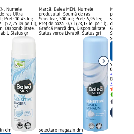
EN; Numele
Marcă: Balea MEN; Numele
Marcă: Bal
de ras Ultra
produsului: Spumă de ras
produsului:
; Preț: 10,45 lei;
Sensitive, 300 ml; Preț: 6,95 lei;
sensitive, 7
l (52,25 lei pe 1 l);
Preț de bază: 0,3 l (23,17 lei pe 1 l);
de bază: 0,07
; Disponibilitate:
Grafică Marcă dm; Disponibilitate:
Grafică Mar
abil, Status gri
Status verde Livrabil, Status gri
Status verde
selectare 
5,45 lei
0,075 l (72,6
+ 1 altă mă
Balea MEN
S
75 ml
Livrabil
selectar
zin dm
selectare magazin dm