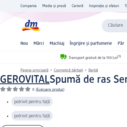
Compania
Media și presă
Carieră
Inspirație și sfaturi
T
Căutare
Nou
Mărci
Machiaj
Îngrijire și parfumerie
Păr
(1)
Transport gratuit de la 150 Lei
Pagina principală
Cosmetică bărbați
Barbă
GEROVITAL
Spumă de ras Sen
0
(
Evaluare produs
)
potrivit pentru față
potrivit pentru față