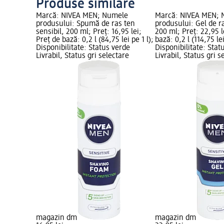
Produse similare
Marcă: NIVEA MEN; Numele
Marcă: NIVEA MEN;
produsului: Spumă de ras ten
produsului: Gel de r
sensibil, 200 ml; Preț: 16,95 lei;
200 ml; Preț: 22,95 l
Preț de bază: 0,2 l (84,75 lei pe 1 l);
bază: 0,2 l (114,75 lei
Disponibilitate: Status verde
Disponibilitate: Stat
Livrabil, Status gri selectare
Livrabil, Status gri s
magazin dm
magazin dm