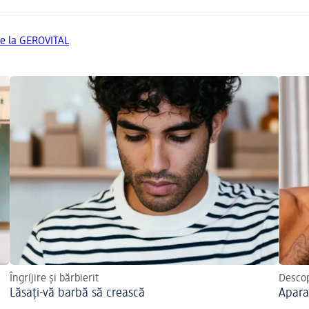
de la GEROVITAL
Îngrijire și bărbierit
Descop
Lăsați-vă barbă să crească
Apara