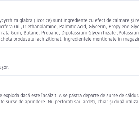
ycyrrhiza glabra (licorice) sunt ingrediente cu efect de calmare şi reg
ucifera Oil ,Triethanolamine, Palmitic Acid, Glycerin, Propylene Gl
rrata Gum, Butane, Propane, Dipotassium Glycyrrhizate ,Potassium C
ticheta produsului achiziționat. Ingredientele menționate în magazin
ușor.
e exploda dacă este ȋncălzit. A se păstra departe de surse de căldu
lte surse de aprindere. Nu perforaţi sau ardeţi, chiar şi după utiliz