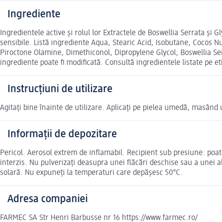
Ingrediente
Ingredientele active și rolul lor Extractele de Boswellia Serrata şi Gl
sensibile. Listă ingrediente Aqua, Stearic Acid, Isobutane, Cocos N
Piroctone Olamine, Dimethiconol, Dipropylene Glycol, Boswellia Se
ingrediente poate fi modificată. Consultă ingredientele listate pe e
Instrucțiuni de utilizare
Agitați bine înainte de utilizare. Aplicați pe pielea umedă, masând 
Informații de depozitare
Pericol. Aerosol extrem de inflamabil. Recipient sub presiune: poat
interzis. Nu pulverizaţi deasupra unei flăcări deschise sau a unei a
solară. Nu expuneţi la temperaturi care depăşesc 50°C.
Adresa companiei
FARMEC SA Str Henri Barbusse nr 16 https://www.farmec.ro/