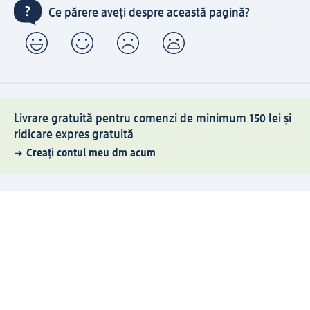
Ce părere aveți despre această pagină?
Livrare gratuită pentru comenzi de minimum 150 lei și
ridicare expres gratuită
Creați contul meu dm acum
Ajutor
Avantaje și Servicii
Relații clienți
Livrare și transport
Returnare și schimb
Compania dm