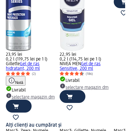
23,95 lei
22,95 lei
0,2 l (119,75 lei pe 1 l)
0,2 l (114,75 lei pe 1 l)
Gillette
Gel de ras
NIVEA MEN
Gel de ras
hidratant, 200 ml
Sensitive, 200 ml
(2)
(186)
Livrabil
Notă
selectare magazin dm
Livrabil
selectare magazin dm
Alți clienți au cumpărat și
Marcă: Zewa; Numele
Marcă: Gillette; Numele
Marcă: G