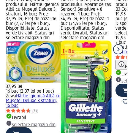
produsului: Hârtie igienică
produsului: Aparat de ras
produsul
Albă cu Mușețel Deluxe 3
Sensor3 Sensitive + 8
B3 Comfo
straturi, 16 buc; Preț:
rezerve, 1 buc; Preț:
19,95 lei
37,95 lei; Preț de bază: 16
34,95 lei; Preț de bază: 1
buc (6,65
buc (2,37 lei pe 1 buc);
buc (34,95 lei pe 1 buc);
Disponibi
Disponibilitate: Status
Disponibilitate: Status
verde Liv
verde Livrabil, Status gri
verde Livrabil, Status gri
selectar
selectare magazin dm
selectare magazin dm
19,95 lei
3 buc (6,
Gillette
A
Comfort,
Notă
Livrab
selec
37,95 lei
16 buc (2,37 lei pe 1 buc)
Zewa
Hârtie igienică Albă cu
Mușețel Deluxe 3 straturi,
16 buc
(74)
Livrabil
selectare magazin dm