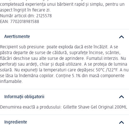
completează experiența unui bărbierit rapid și simplu, pentru un
aspect îngrijit în fiecare zi.
Număr articol dm: 2125578
EAN: 7702018981588
Avertismente
Recipient sub presiune: poate exploda dacă este încălzit. A se
păstra departe de surse de căldură, suprafețe încinse, scântei,
flăcări deschise sau alte surse de aprindere. Fumatul interzis. Nu
perforați sau ardeți, chiar și după utilizare. A se proteja de lumina
solară. Nu expuneți la temperaturi care depășesc 50°C /122°F. A nu
se lăsa la îndemâna copiilor. Conţine 5.1% din masă componente
inflamabile.
Informații obligatorii
Denumirea exactă a produsului: Gillette Shave Gel Original 200ML
Ingrediente