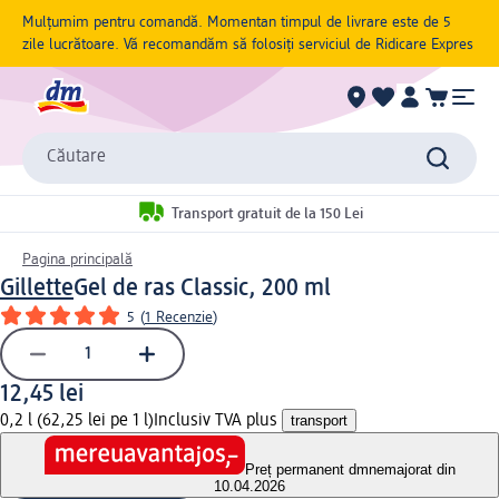
Mulțumim pentru comandă. Momentan timpul de livrare este de 5
zile lucrătoare. Vă recomandăm să folosiți serviciul de Ridicare Expres
Căutare
Transport gratuit de la 150 Lei
Pagina principală
Gillette
Gel de ras Classic, 200 ml
5
(
1 Recenzie
)
12,45 lei
0,2 l (62,25 lei pe 1 l)
Inclusiv TVA plus
transport
Preț permanent dm
nemajorat din
10.04.2026