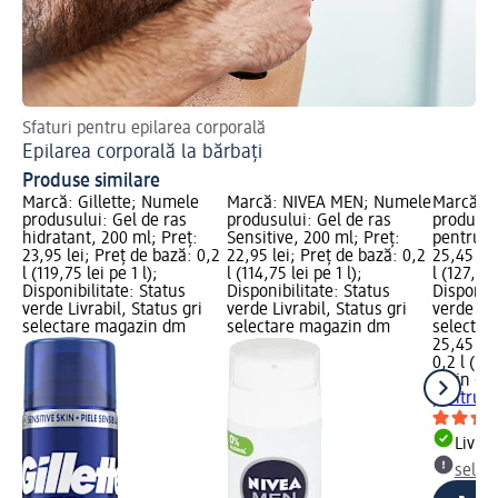
Sfaturi pentru epilarea corporală
Af
Epilarea corporală la bărbați
Ma
Produse similare
Marcă: Gillette; Numele
Marcă: NIVEA MEN; Numele
Marcă: S
produsului: Gel de ras
produsului: Gel de ras
produsul
hidratant, 200 ml; Preț:
Sensitive, 200 ml; Preț:
pentru f
23,95 lei; Preț de bază: 0,2
22,95 lei; Preț de bază: 0,2
25,45 lei
l (119,75 lei pe 1 l);
l (114,75 lei pe 1 l);
l (127,25 
Disponibilitate: Status
Disponibilitate: Status
Disponibi
verde Livrabil, Status gri
verde Livrabil, Status gri
verde Liv
selectare magazin dm
selectare magazin dm
selectar
25,45 lei
0,2 l (127
Satin Ca
pentru f
Livrab
selec