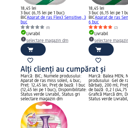
18,45 lei
18,45 lei
3 buc (6,15 lei pe 1 buc)
3 buc (6,15 lei pe 1 b
BIC
Aparat de ras Flex3 Sensitive, 3
BIC
Aparat de ras Sen
buc
6 buc
(0)
(2)
Livrabil
Livrabil
selectare magazin dm
selectare magazi
Alți clienți au cumpărat și
Marcă: BIC; Numele produsului:
Marcă: Balea MEN; 
Aparat de ras miss soleil, 4 buc;
produsului: Gel de ra
Preț: 12,45 lei; Preț de bază: 1 buc
bărbați, 200 ml; Preț
(12,45 lei pe 1 buc); Disponibilitate:
de bază: 0,2 l (44,75 l
Status verde Livrabil, Status gri
Grafică Marcă dm; Di
selectare magazin dm
Status verde Livrabil