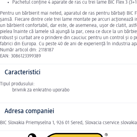
Pachetul conține 4 aparate de ras cu trei lame BÎC Flex 3 (3+1
Pentru un bărbierit mai neted, aparatul de ras pentru bărbați BIC 
șansă. Fiecare dintre cele trei lame montate pe arcuri acționează i
un bărbierit confortabil, dar este, de asemenea, ușor de clatit, ast
pielea înainte că lamele să ajungă la par, ceea ce duce la un bărbi
robust și curbat are o prindere din cauciuc pentru un control și o pr
fabrici din Europa. Cu peste 40 de ani de experiență în industria a
Număr articol dm: 2118187
EAN: 3086123399389
Caracteristici
Tipul produsului:
brivnik za enkratno uporabo
Adresa companiei
BIC Slovakia Priemyselna 1, 926 01 Sered, Slovacia cservice.slovak