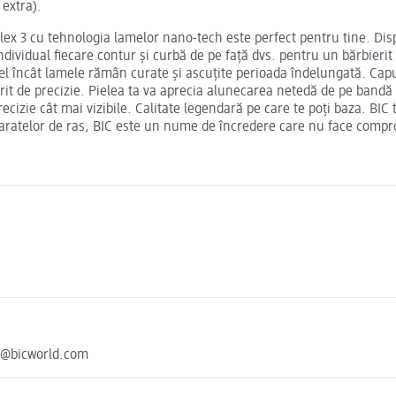
 extra).
Flex 3 cu tehnologia lamelor nano-tech este perfect pentru tine. Di
ndividual fiecare contur și curbă de pe față dvs. pentru un bărbieri
fel încât lamele rămân curate și ascuțite perioada îndelungată. Capu
erit de precizie. Pielea ta va aprecia alunecarea netedă de pe bandă
ecizie cât mai vizibile. Calitate legendară pe care te poți baza. BIC
paratelor de ras, BIC este un nume de încredere care nu face comprom
ia@bicworld.com