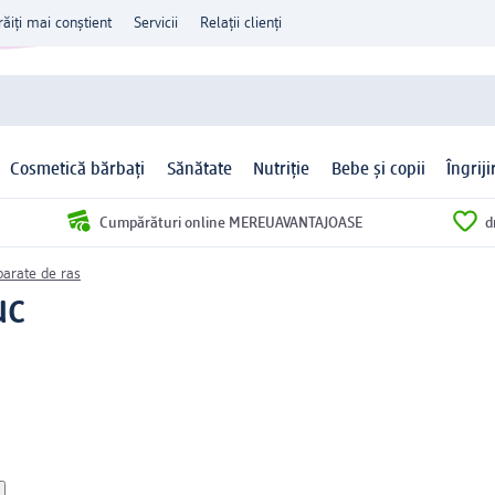
răiți mai conștient
Servicii
Relații clienți
Cosmetică bărbați
Sănătate
Nutriție
Bebe și copii
Îngrij
Cumpărături online MEREUAVANTAJOASE
d
parate de ras
uc