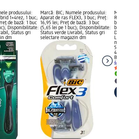
ele produsului:
Marcă: BIC; Numele produsului:
Marcă: BIC;
brid 1+4rez, 1 buc;
Aparat de ras FLEX3, 3 buc; Preț:
Rezerve pen
Preț de bază: 1 buc
16,95 lei; Preț de bază: 3 buc
buc; Preț: 5
uc); Disponibilitate:
(5,65 lei pe 1 buc); Disponibilitate:
buc (14,49 l
abil, Status gri
Status verde Livrabil, Status gri
Disponibilit
zin dm
selectare magazin dm
Livrabil, St
magazin d
57,95 lei
4 buc (14,49
BIC
Rezerve 
4 buc
Livrabil
selectar