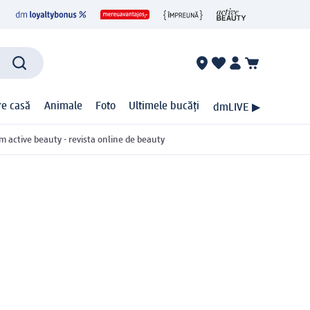
ire casă
Animale
Foto
Ultimele bucăți
dmLIVE ▶
m active beauty - revista online de beauty