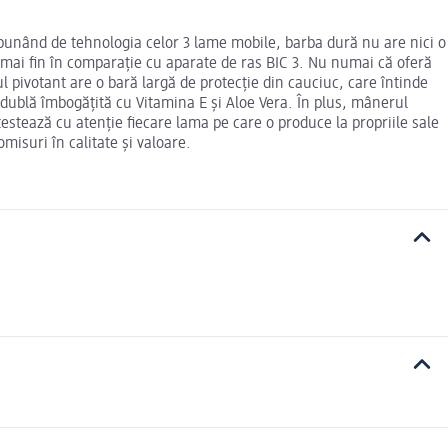
spunând de tehnologia celor 3 lame mobile, barba dură nu are nici o
t mai fin în comparație cu aparate de ras BIC 3. Nu numai că oferă
l pivotant are o bară largă de protecție din cauciuc, care întinde
 dublă îmbogățită cu Vitamina E și Aloe Vera. În plus, mânerul
 testează cu atenție fiecare lama pe care o produce la propriile sale
isuri în calitate și valoare.