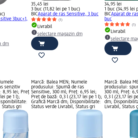
35,45 lei
34,95 lei
3 buc (11,82 lei pe 1 buc)
1 buc (34,95 lei 
uc)
BIC
Aparat de ras Sensitive, 3 buc
BIC
Aparat de ras
sitive 3buc+1,
buc
(1)
(1)
Livrabil
Livrabil
selectare magazin dm
selectare ma
n dm
Numele
Marcă: Balea MEN; Numele
Marcă: Balea M
s senzitiv
produsului: Spumă de ras
produsului: spu
: 8,95 lei; Preț
Sensitive, 300 ml; Preț: 6,95 lei;
300 ml; Preț: 6,9
ei pe 1 l);
Preț de bază: 0,3 l (23,17 lei pe 1 l);
0,3 l (23,17 lei p
sponibilitate:
Grafică Marcă dm; Disponibilitate:
dm; Disponibilit
, Status gri
Status verde Livrabil, Status gri
Livrabil, Status 