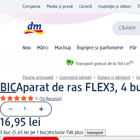
Compania
Media și presă
Carieră
Inspirație și sfaturi
T
Căutare
Nou
Mărci
Machiaj
Îngrijire și parfumerie
Păr
(1)
Transport gratuit de la 150 Lei
Pagina principală
Cosmetică bărbați
Epilare și bărbierit
A
BIC
Aparat de ras FLEX3, 4 b
5
(
10 Recenzii
)
16,95 lei
3 buc (5,65 lei pe 1 buc)
Inclusiv TVA plus
transport