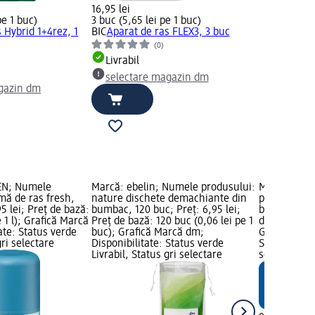
16,95 lei
pe 1 buc)
3 buc (5,65 lei pe 1 buc)
 Hybrid 1+4rez, 1
BIC
Aparat de ras FLEX3, 3 buc
(0)
Livrabil
selectare magazin dm
gazin dm
EN; Numele
Marcă: ebelin; Numele produsului:
Marcă: Bal
mă de ras fresh,
nature dischete demachiante din
produsului:
5 lei; Preț de bază:
bumbac, 120 buc; Preț: 6,95 lei;
bărbați, 200
e 1 l); Grafică Marcă
Preț de bază: 120 buc (0,06 lei pe 1
de bază: 0,2 
ate: Status verde
buc); Grafică Marcă dm;
Grafică Mar
gri selectare
Disponibilitate: Status verde
Status verde
Livrabil, Status gri selectare
selectare 