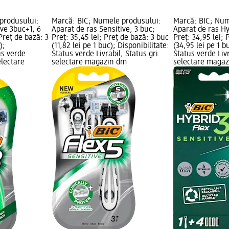
produsului:
Marcă: BIC; Numele produsului:
Marcă: BIC; Num
ive 3buc+1, 6
Aparat de ras Sensitive, 3 buc;
Aparat de ras Hy
 Preț de bază: 3
Preț: 35,45 lei; Preț de bază: 3 buc
Preț: 34,95 lei; 
);
(11,82 lei pe 1 buc); Disponibilitate:
(34,95 lei pe 1 b
us verde
Status verde Livrabil, Status gri
Status verde Livr
electare
selectare magazin dm
selectare maga