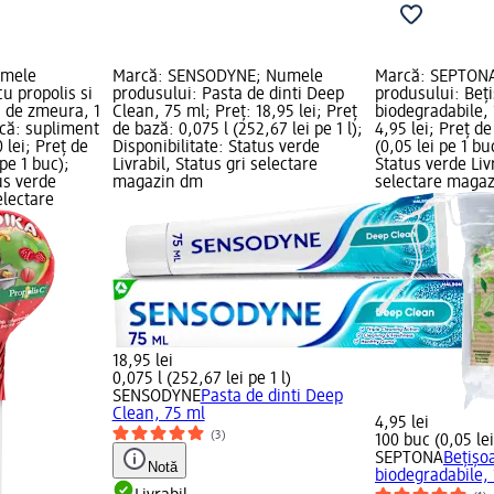
umele
Marcă: SENSODYNE; Numele
Marcă: SEPTON
u propolis si
produsului: Pasta de dinti Deep
produsului: Beț
 de zmeura, 1
Clean, 75 ml; Preț: 18,95 lei; Preț
biodegradabile, 
ică: supliment
de bază: 0,075 l (252,67 lei pe 1 l);
4,95 lei; Preț d
 lei; Preț de
Disponibilitate: Status verde
(0,05 lei pe 1 bu
 pe 1 buc);
Livrabil, Status gri selectare
Status verde Livr
us verde
magazin dm
selectare maga
electare
18,95 lei
0,075 l (252,67 lei pe 1 l)
SENSODYNE
Pasta de dinti Deep
Clean, 75 ml
4,95 lei
(3)
100 buc (0,05 lei
SEPTONA
Bețișo
Notă
biodegradabile,