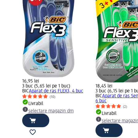
16,95 lei
3 buc (5,65 lei pe 1 buc)
18,45 lei
BIC
Aparat de ras FLEX3, 4 buc
3 buc (6,15 lei pe 1 b
BIC
Aparat de ras Sen
(10)
6 buc
Livrabil
(2)
selectare magazin dm
Livrabil
selectare magazi