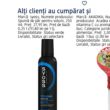
Alți clienți au cumpărat și
e
Marcă: syoss; Numele produsului:
Marcă: AKADIKA; N
i Aktiv, 75
Spumă de păr pentru volum, 250
produsului: Acadea c
 de bază:
ml; Preț: 27,95 lei; Preț de bază:
vitamina C cu aroma
;
0,25 l (111,80 lei pe 1 l);
buc; Categorie jurid
erde
Disponibilitate: Status verde
alimentar; Preț: 2,00
tare
Livrabil, Status gri selectare
bază: 1 buc (2,00 lei
Disponibilitate: Stat
Livrabil, Status gri s