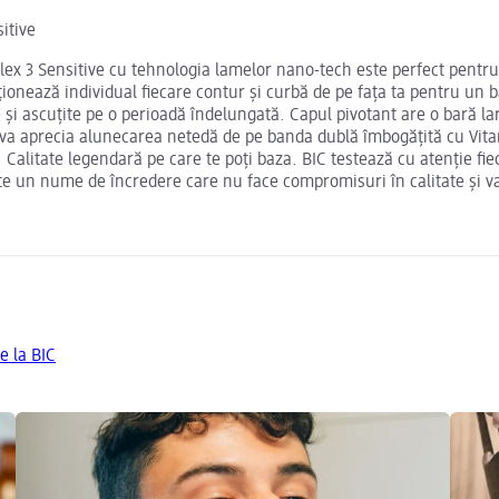
itive
Flex 3 Sensitive cu tehnologia lamelor nano-tech este perfect pentr
ționează individual fiecare contur și curbă de pe fața ta pentru un b
și ascuțite pe o perioadă îndelungată. Capul pivotant are o bară lar
ta va aprecia alunecarea netedă de pe banda dublă îmbogățită cu Vita
. Calitate legendară pe care te poți baza. BIC testează cu atenție fi
ste un nume de încredere care nu face compromisuri în calitate și v
e la BIC