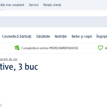
răiți mai conștient
Servicii
Relații clienți
Cosmetică bărbați
Sănătate
Nutriție
Bebe și copii
Îngrij
Cumpărături online MEREUAVANTAJOASE
d
parate de ras
tive, 3 buc