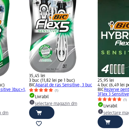
35,45 lei
3 buc (11,82 lei pe 1 buc)
25,95 lei
uc)
BIC
Aparat de ras Sensitive, 3 buc
4 buc (6,49 lei p
sitive 3buc+1,
BIC
Rezerve pent
(1)
3Flex 3 Sensitive
Livrabil
(1)
selectare magazin dm
Livrabil
n dm
selectare ma