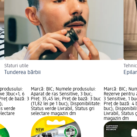
Sfaturi utile
Tehnic
Tunderea bărbii
Epila
produsului:
Marcă: BIC; Numele produsului:
Marcă: BIC; Num
ive 3buc+1, 6
Aparat de ras Sensitive, 3 buc;
Rezerve pentru 
 Preț de bază: 3
Preț: 35,45 lei; Preț de bază: 3 buc
3 Sensitive, 1 bu
);
(11,82 lei pe 1 buc); Disponibilitate:
Preț de bază: 4 b
us verde
Status verde Livrabil, Status gri
buc); Disponibil
electare
selectare magazin dm
Livrabil, Status 
magazin dm