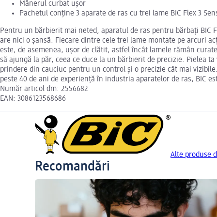
Mânerul curbat ușor
Pachetul conține 3 aparate de ras cu trei lame BIC Flex 3 Sens
Pentru un bărbierit mai neted, aparatul de ras pentru bărbați BIC 
are nici o șansă. Fiecare dintre cele trei lame montate pe arcuri ac
este, de asemenea, ușor de clătit, astfel încât lamele rămân curate 
să ajungă la păr, ceea ce duce la un bărbierit de precizie. Pielea 
prindere din cauciuc pentru un control și o precizie cât mai vizibile
peste 40 de ani de experiență în industria aparatelor de ras, BIC e
Număr articol dm: 2556682
EAN: 3086123568686
Alte produse d
Recomandări