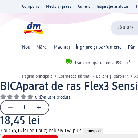
Compania
Media și presă
Carieră
Inspirație și sfaturi
T
Căutare
Nou
Mărci
Machiaj
Îngrijire și parfumerie
Păr
(1)
Transport gratuit de la 150 Lei
Pagina principală
Cosmetică bărbați
Epilare și bărbierit
A
BIC
Aparat de ras Flex3 Sensi
0
(
Evaluare produs
)
18,45 lei
3 buc (6,15 lei pe 1 buc)
Inclusiv TVA plus
transport