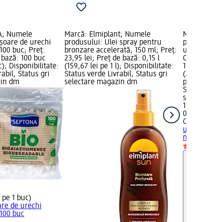
A; Numele
Marcă: Elmiplant; Numele
Marcă: CHA
ișoare de urechi
produsului: Ulei spray pentru
produsului:
100 buc; Preț:
bronzare accelerată, 150 ml; Preț:
universală 
e bază: 100 buc
23,95 lei; Preț de bază: 0,15 l
Categorie ju
c); Disponibilitate:
(159,67 lei pe 1 l); Disponibilitate:
17,95 lei; P
abil, Status gri
Status verde Livrabil, Status gri
(23,93 lei p
zin dm
selectare magazin dm
pericol: cor
Status verde
selectare 
17,95 lei
0,75 l (23,93
CHANTECLA
universală 
ml
biocid
 pe 1 buc)
are de urechi
 100 buc