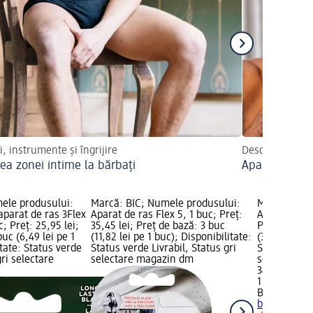
i, instrumente și îngrijire
Descoperiți ce 
rea zonei intime la bărbați
Aparate de ra
ele produsului:
Marcă: BIC; Numele produsului:
Marcă: BIC;
aparat de ras 3Flex
Aparat de ras Flex 5, 1 buc; Preț:
Aparat de ra
c; Preț: 25,95 lei;
35,45 lei; Preț de bază: 3 buc
Preț: 34,95 
uc (6,49 lei pe 1
(11,82 lei pe 1 buc); Disponibilitate:
(34,95 lei p
itate: Status verde
Status verde Livrabil, Status gri
Status verde
gri selectare
selectare magazin dm
selectare 
34,95 lei
1 buc (34,95
BIC
Aparat d
buc