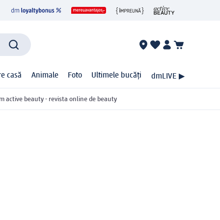
ire casă
Animale
Foto
Ultimele bucăți
dmLIVE ▶
m active beauty - revista online de beauty