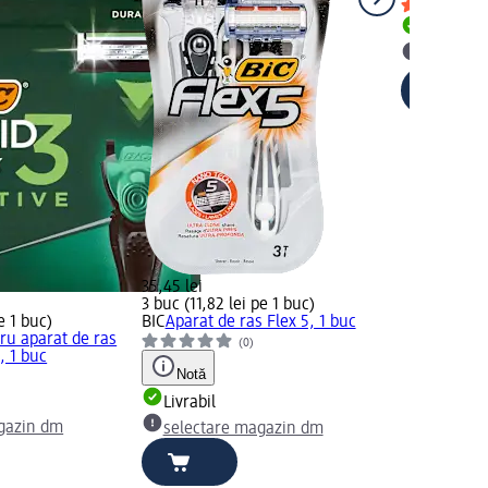
Livrabil
selectar
35,45 lei
3 buc (11,82 lei pe 1 buc)
e 1 buc)
BIC
Aparat de ras Flex 5, 1 buc
ru aparat de ras
(0)
, 1 buc
Notă
Livrabil
gazin dm
selectare magazin dm