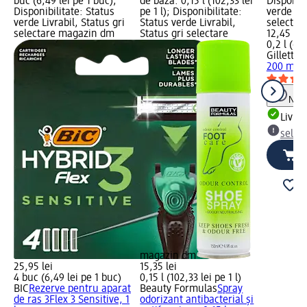
buc (6,49 lei pe 1 buc);
de bază: 0,15 l (102,33 lei
Disponibi
Disponibilitate: Status
pe 1 l); Disponibilitate:
verde Liv
verde Livrabil, Status gri
Status verde Livrabil,
selectar
selectare magazin dm
Status gri selectare
12,45 lei
0,2 l (62,
Gillette
G
200 ml
Notă
Livrab
selec
magazin dm
25,95 lei
15,35 lei
4 buc (6,49 lei pe 1 buc)
0,15 l (102,33 lei pe 1 l)
BIC
Rezerve pentru aparat
Beauty Formulas
Spray
de ras 3Flex 3 Sensitive, 1
odorizant antibacterial și