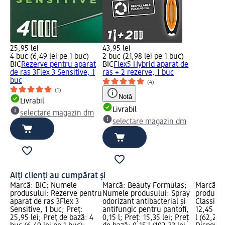
25,95 lei
43,95 lei
4 buc (6,49 lei pe 1 buc)
2 buc (21,98 lei pe 1 buc)
BIC
Rezerve pentru aparat
BIC
Flex5 Hybrid aparat de
de ras 3Flex 3 Sensitive, 1
ras + 2 rezerve, 1 buc
buc
(4)
(1)
Notă
Livrabil
Livrabil
selectare magazin dm
selectare magazin dm
Alți clienți au cumpărat și
Marcă: BIC; Numele
Marcă: Beauty Formulas;
Marcă: G
produsului: Rezerve pentru
Numele produsului: Spray
produsul
aparat de ras 3Flex 3
odorizant antibacterial și
Classic, 
Sensitive, 1 buc; Preț:
antifungic pentru pantofi,
12,45 lei
25,95 lei; Preț de bază: 4
0,15 l; Preț: 15,35 lei; Preț
l (62,25 l