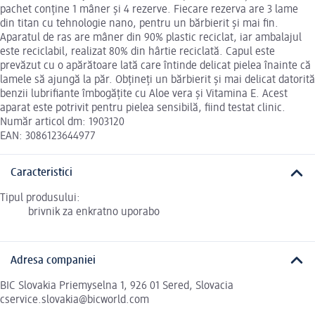
pachet conține 1 mâner și 4 rezerve. Fiecare rezerva are 3 lame
din titan cu tehnologie nano, pentru un bărbierit și mai fin.
Aparatul de ras are mâner din 90% plastic reciclat, iar ambalajul
este reciclabil, realizat 80% din hârtie reciclată. Capul este
prevăzut cu o apărătoare lată care întinde delicat pielea înainte că
lamele să ajungă la păr. Obțineți un bărbierit și mai delicat datorită
benzii lubrifiante îmbogățite cu Aloe vera și Vitamina E. Acest
aparat este potrivit pentru pielea sensibilă, fiind testat clinic.
Număr articol dm: 1903120
EAN: 3086123644977
Caracteristici
Tipul produsului:
brivnik za enkratno uporabo
Adresa companiei
BIC Slovakia Priemyselna 1, 926 01 Sered, Slovacia
cservice.slovakia@bicworld.com