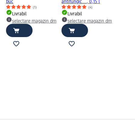
buc
antifungic..., 0,15 l
(1)
(4)
Livrabil
Livrabil
selectare magazin dm
selectare magazin dm