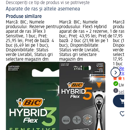
Descoperiți ce tip de produs vi se potrivește
Des
Aparate de ras și altele asemenea
Ti
Produse similare
Marcă: BIC; Numele
Marcă: BIC; Numele
Marcă: B
produsului: Rezerve pentru
produsului: Flex5 Hybrid
produsul
aparat de ras 3Flex 3
aparat de ras + 2 rezerve, 1
de ras Hy
Sensitive, 1 buc; Preț:
buc; Preț: 43,95 lei; Preț de
17,95 lei
25,95 lei; Preț de bază: 4
bază: 2 buc (21,98 lei pe 1
buc (17,9
buc (6,49 lei pe 1 buc);
buc); Disponibilitate:
Disponibi
Disponibilitate: Status
Status verde Livrabil,
verde Liv
verde Livrabil, Status gri
Status gri selectare
selectar
selectare magazin dm
magazin dm
17,95 lei
1 buc (17
BIC
Rezer
Hybrid, 
Livrab
selec