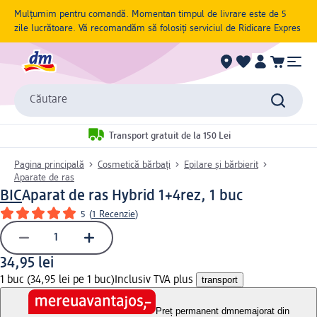
Mulțumim pentru comandă. Momentan timpul de livrare este de 5
zile lucrătoare. Vă recomandăm să folosiți serviciul de Ridicare Expres
Căutare
Transport gratuit de la 150 Lei
Pagina principală
Cosmetică bărbați
Epilare și bărbierit
Aparate de ras
BIC
Aparat de ras Hybrid 1+4rez, 1 buc
5
(
1 Recenzie
)
34,95 lei
1 buc (34,95 lei pe 1 buc)
Inclusiv TVA plus
transport
Preț permanent dm
nemajorat din