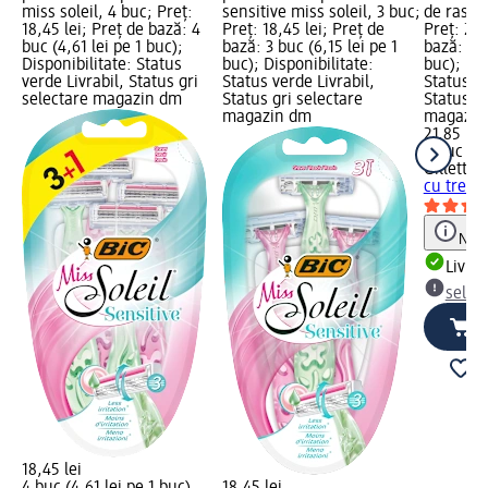
miss soleil, 4 buc; Preț:
sensitive miss soleil, 3 buc;
de ras cu
18,45 lei; Preț de bază: 4
Preț: 18,45 lei; Preț de
Preț: 21,
buc (4,61 lei pe 1 buc);
bază: 3 buc (6,15 lei pe 1
bază: 4 b
Disponibilitate: Status
buc); Disponibilitate:
buc); Dis
verde Livrabil, Status gri
Status verde Livrabil,
Status ve
selectare magazin dm
Status gri selectare
Status gr
magazin dm
magazin
21,85 lei
4 buc (5,
Gillette 
cu trei l
Notă
Livrab
selec
18,45 lei
4 buc (4,61 lei pe 1 buc)
18,45 lei