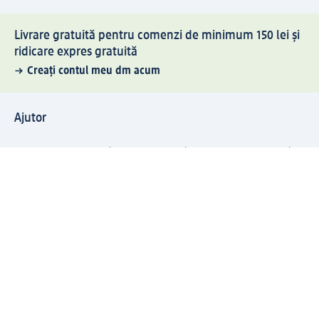
Livrare gratuită pentru comenzi de minimum 150 lei și
ridicare expres gratuită
Creați contul meu dm acum
Ajutor
Avantaje și Servicii
Relații clienți
Livrare și transport
Returnare și schimb
Compania dm
Compania
Responsabilitate
Carieră
Presă
Structura corporativă
Universul produselor dm
Lumea dm