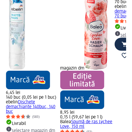
70 buc (0
ebelin
Di
demachi
70 buc
Livrab
selec
magazin dm
6,45 lei
140 buc (0,05 lei pe 1 buc)
ebelin
Dischete
demachiante 140buc, 140
buc
8,95 lei
0,15 l (59,67 lei pe 1 l)
(583)
Balea
Spumă de ras Lychee
Livrabil
Love, 150 ml
selectare magazin dm