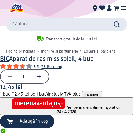
Căutare
Transport gratuit de la 150 Lei
Pagina principală
Îngrijire și parfumerie
Epilare și bărbierit
BIC
Aparat de ras miss soleil, 4 buc
3.5
(
29 Recenzii
)
12,45 lei
1 buc (12,45 lei pe 1 buc)
Inclusiv TVA plus
transport
Preț permanent dm
nemajorat din
24.04.2026
Adaugă în coș