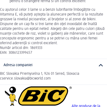
pentru o străngere fermă si un control excelent
Cu ajutorul celor 3 lame si a benzii lubrifiante îmbogățite cu
Vitamina E, vă puteți aștepta la alunecare perfectă si la rezultate
grozave la nivelul picioarelor, al brațelor si al zonei de bikini.
Dispune de un cap fix si trei lame din oțel inoxidabil de înaltă
calitate pentru un epilat neted. Alegeți din cele patru culori (două
nuanțe cochete de roz, violet si galben) ale mânerelor, care sunt
concepute ergonomic pentru a se potrivi cu mâna unei femei
oferind aderență si control excelent.
Număr articol dm: 1869333
EAN: 3086123399457
Adresa companiei
BIC Slovakia Priemyselna 1, 926 01 Sered, Slovacia
cservice.slovakia@bicworld.com
Alte produse de la