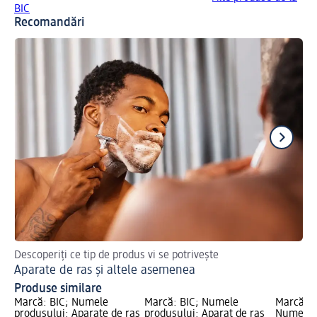
BIC
Recomandări
Descoperiți ce tip de produs vi se potrivește
Teh
Aparate de ras și altele asemenea
Ep
Produse similare
Marcă: BIC; Numele
Marcă: BIC; Numele
Marcă: G
produsului: Aparate de ras
produsului: Aparat de ras
Numele p