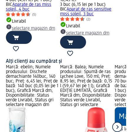
BIC
Aparate de ras miss
3 buc (6,15 lei pe 1 buc)
soleil, 4 buc
BIC
Aparat de ras sensitive
miss soleil, 3 buc
(5)
(2)
Livrabil
Livrabil
selectare magazin dm
selectare magazin dm
Alți clienți au cumpărat și
Marcă: ebelin; Numele
Marcă: Balea; Numele
Marcă: e
produsului: Dischete
produsului: Spumă de ras
produsul
demachiante 140buc, 140
Lychee Love, 150 ml; Preț:
demachi
buc; Preț: 6,45 lei; Preț de
8,95 lei; Preț de bază: 0,15
70 buc; P
bază: 140 buc (0,05 lei pe 1
l (59,67 lei pe 1 l); Grafică
de bază: 
buc); Grafică Marcă dm;
EDIȚIE LIMITATĂ, Grafică
1 buc); 
Disponibilitate: Status
Marcă dm; Disponibilitate:
Disponibi
verde Livrabil, Status gri
Status verde Livrabil,
verde Liv
selectare magazin dm
Status gri selectare
selectar
4,45 lei