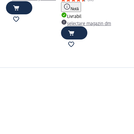
(53)
Notă
Livrabil
selectare magazin dm