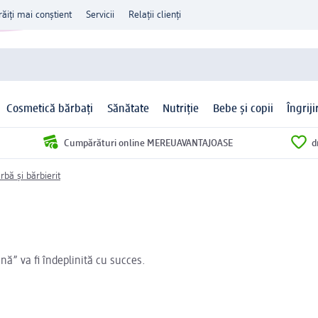
răiți mai conștient
Servicii
Relații clienți
Cosmetică bărbați
Sănătate
Nutriție
Bebe și copii
Îngrij
Cumpărături online MEREUAVANTAJOASE
d
rbă și bărbierit
nă” va fi îndeplinită cu succes.