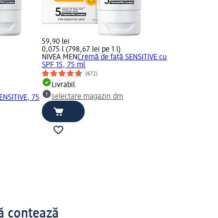
59,90 lei
0,075 l (798,67 lei pe 1 l)
NIVEA MEN
Cremă de față SENSITIVE cu
SPF 15, 75 ml
(872)
Livrabil
selectare magazin dm
ENSITIVE, 75
tă contează