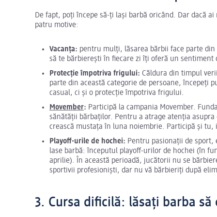
De fapt, poți începe să-ți lași barbă oricând. Dar dacă ai
patru motive:
Vacanța:
pentru mulți, lăsarea bărbii face parte din 
să te bărbierești în fiecare zi îți oferă un sentimen
Protecție împotriva frigului:
Căldura din timpul verii
parte din această categorie de persoane, începeți pu
casual, ci și o protecție împotriva frigului.
Movember
:
Participă la campania Movember. Fundaț
sănătății bărbaților. Pentru a atrage atenția asupra
crească mustața în luna noiembrie. Participă și tu, i
Playoff-urile de hochei:
Pentru pasionații de sport, 
lase barbă: începutul playoff-urilor de hochei (în func
aprilie). În această perioadă, jucătorii nu se bărbie
sportivii profesioniști, dar nu vă bărbieriți după el
3. Cursa dificilă: lăsați barba să