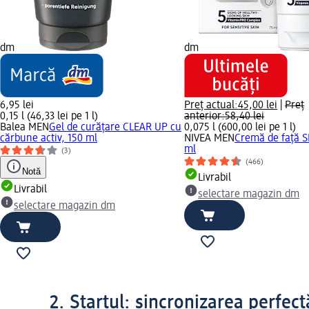
dm
dm
6,95 lei
Preț actual:
45,00 lei
|
Preț
0,15 l (46,33 lei pe 1 l)
anterior:
58,40 lei
Balea MEN
Gel de curățare CLEAR UP cu
0,075 l (600,00 lei pe 1 l)
cărbune activ, 150 ml
NIVEA MEN
Cremă de față S
ml
(3)
(466)
Notă
Livrabil
Livrabil
selectare magazin dm
selectare magazin dm
2. Startul: sincronizarea perfec