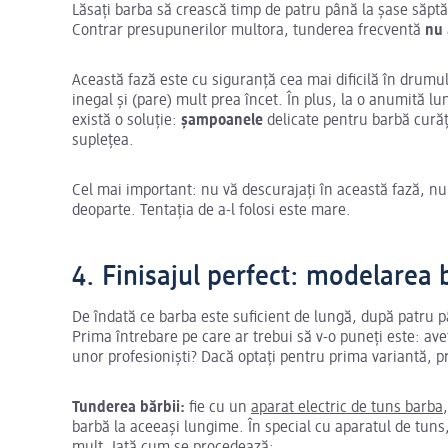
Lăsați barba să crească timp de patru până la șase săpt
Contrar presupunerilor multora, tunderea frecventă
nu
Această fază este cu siguranță cea mai dificilă în drumul 
inegal și (pare) mult prea încet. În plus, la o anumită 
există o soluție:
șampoanele
delicate pentru barbă curăță
suplețea.
Cel mai important: nu vă descurajați în această fază, nu
deoparte. Tentația de a-l folosi este mare.
4. Finisajul perfect: modelarea 
De îndată ce barba este suficient de lungă, după patru p
Prima întrebare pe care ar trebui să v-o puneți este: aveț
unor profesioniști? Dacă optați pentru prima variantă, p
Tunderea bărbii:
fie cu un
aparat electric de tuns barba
barbă la aceeași lungime. În special cu aparatul de tuns,
mult. Iată cum se procedează: