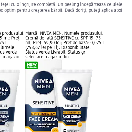
a feței cu o îngrijire completă. Un peeling îndepărtează celulele
od optim pentru creșterea bărbii. Dacă doriți, puteți aplica apoi
 produsului:
Marcă: NIVEA MEN; Numele produsului:
5 ml; Preț:
Cremă de față SENSITIVE cu SPF 15, 75
75 l
ml; Preț: 59,90 lei; Preț de bază: 0,075 l
Ultimele
(798,67 lei pe 1 l); Disponibilitate:
tus verde
Status verde Livrabil, Status gri
are magazin
selectare magazin dm