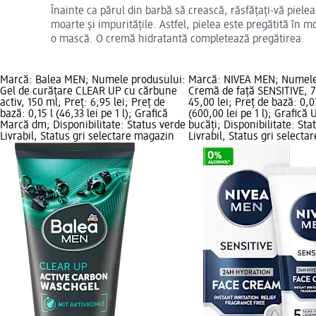
Înainte ca părul din barbă să crească, răsfățați-vă piele
moarte și impuritățile. Astfel, pielea este pregătită în m
o mască. O cremă hidratantă completează pregătirea.
Marcă: Balea MEN; Numele produsului:
Marcă: NIVEA MEN; Numele
Gel de curățare CLEAR UP cu cărbune
Cremă de față SENSITIVE, 7
activ, 150 ml; Preț: 6,95 lei; Preț de
45,00 lei; Preț de bază: 0,0
bază: 0,15 l (46,33 lei pe 1 l); Grafică
(600,00 lei pe 1 l); Grafică 
Marcă dm; Disponibilitate: Status verde
bucăți; Disponibilitate: Sta
Livrabil, Status gri selectare magazin
Livrabil, Status gri select