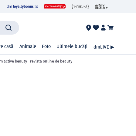
ire casă
Animale
Foto
Ultimele bucăți
dmLIVE ▶
m active beauty - revista online de beauty