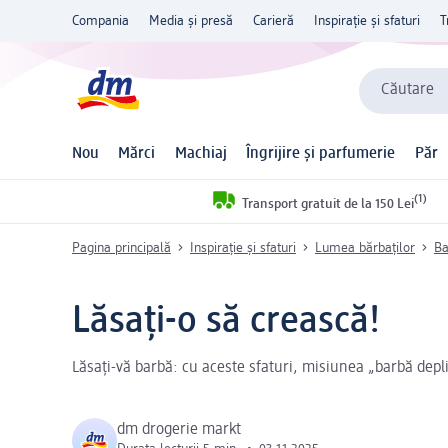
Compania
Media și presă
Carieră
Inspirație și sfaturi
T
Căutare
Nou
Mărci
Machiaj
Îngrijire și parfumerie
Păr
(1)
Transport gratuit de la 150 Lei
Pagina principală
Inspirație și sfaturi
Lumea bărbaților
Ba
Lăsați-o să crească!
Lăsați-vă barbă: cu aceste sfaturi, misiunea „barbă depli
dm drogerie markt