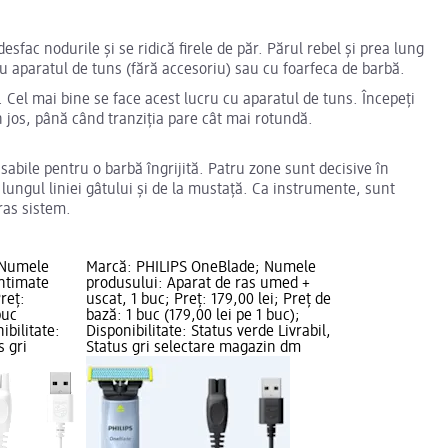
desfac nodurile și se ridică firele de păr. Părul rebel și prea lung
t cu aparatul de tuns (fără accesoriu) sau cu foarfeca de barbă.
. Cel mai bine se face acest lucru cu aparatul de tuns. Începeți
n jos, până când tranziția pare cât mai rotundă.
abile pentru o barbă îngrijită. Patru zone sunt decisive în
 lungul liniei gâtului și de la mustață. Ca instrumente, sunt
ras sistem.
 Numele
Marcă: PHILIPS OneBlade; Numele
Intimate
produsului: Aparat de ras umed +
reț:
uscat, 1 buc; Preț: 179,00 lei; Preț de
buc
bază: 1 buc (179,00 lei pe 1 buc);
ibilitate:
Disponibilitate: Status verde Livrabil,
s gri
Status gri selectare magazin dm