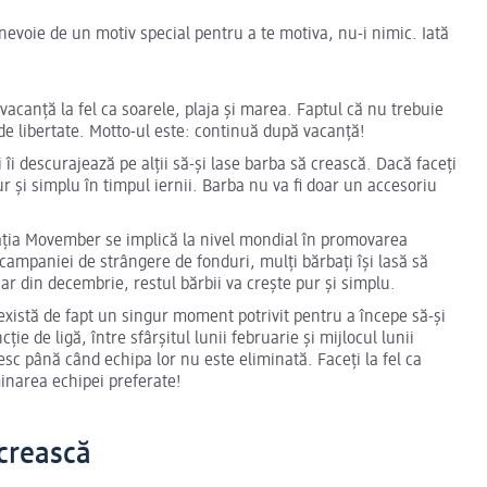
 nevoie de un motiv special pentru a te motiva, nu-i nimic. Iată
vacanță la fel ca soarele, plaja și marea. Faptul că nu trebuie
t de libertate. Motto-ul este: continuă după vacanță!
 îi descurajează pe alții să-și lase barba să crească. Dacă faceți
r și simplu în timpul iernii. Barba nu va fi doar un accesoriu
ia Movember se implică la nivel mondial în promovarea
 campaniei de strângere de fonduri, mulți bărbați își lasă să
ar din decembrie, restul bărbii va crește pur și simplu.
există de fapt un singur moment potrivit pentru a începe să-și
ție de ligă, între sfârșitul lunii februarie și mijlocul lunii
resc până când echipa lor nu este eliminată. Faceți la fel ca
iminarea echipei preferate!
 crească