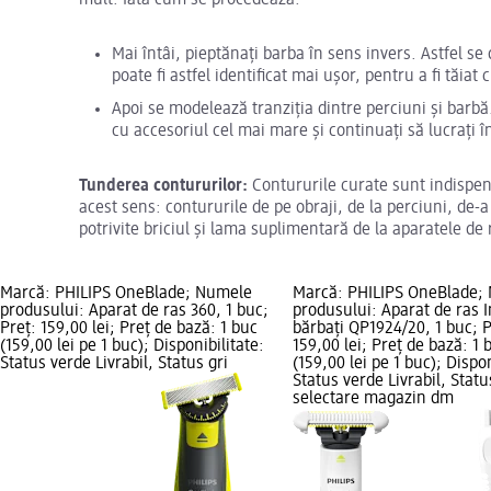
Mai întâi, pieptănați barba în sens invers. Astfel se 
poate fi astfel identificat mai ușor, pentru a fi tăia
Apoi se modelează tranziția dintre perciuni și barbă
cu accesoriul cel mai mare și continuați să lucrați î
Tunderea contururilor:
Contururile curate sunt indispens
acest sens: contururile de pe obraji, de la perciuni, de-a
potrivite briciul și lama suplimentară de la aparatele de 
Marcă: PHILIPS OneBlade; Numele
Marcă: PHILIPS OneBlade;
produsului: Aparat de ras 360, 1 buc;
produsului: Aparat de ras 
Preț: 159,00 lei; Preț de bază: 1 buc
bărbați QP1924/20, 1 buc; P
(159,00 lei pe 1 buc); Disponibilitate:
159,00 lei; Preț de bază: 1 
Status verde Livrabil, Status gri
(159,00 lei pe 1 buc); Dispon
Status verde Livrabil, Statu
selectare magazin dm