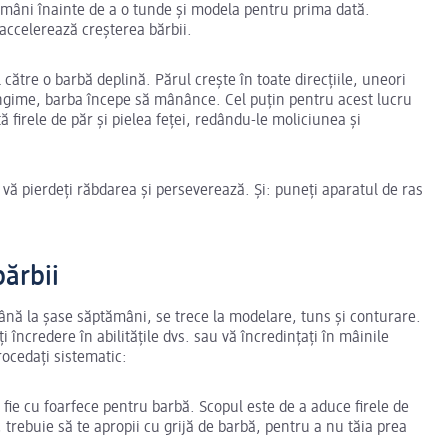
ămâni înainte de a o tunde și modela pentru prima dată.
accelerează creșterea bărbii.
către o barbă deplină. Părul crește în toate direcțiile, uneori
lungime, barba începe să mânânce. Cel puțin pentru acest lucru
 firele de păr și pielea feței, redându-le moliciunea și
 vă pierdeți răbdarea și perseverează. Și: puneți aparatul de ras
bărbii
ână la șase săptămâni, se trece la modelare, tuns și conturare.
i încredere în abilitățile dvs. sau vă încredințați în mâinile
rocedați sistematic:
, fie cu foarfece pentru barbă. Scopul este de a aduce firele de
 trebuie să te apropii cu grijă de barbă, pentru a nu tăia prea