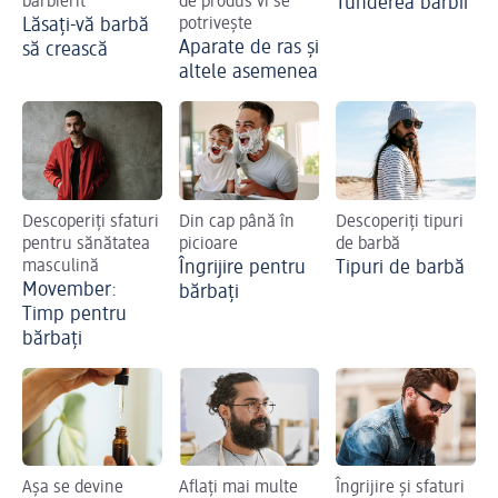
bărbierit
de produs vi se
Tunderea bărbii
Lăsați-vă barbă
potrivește
Aparate de ras și
să crească
altele asemenea
Descoperiți sfaturi
Din cap până în
Descoperiți tipuri
pentru sănătatea
picioare
de barbă
masculină
Îngrijire pentru
Tipuri de barbă
Movember:
bărbați
Timp pentru
bărbați
Așa se devine
Aflați mai multe
Îngrijire și sfaturi