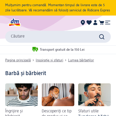
Mulțumim pentru comandă. Momentan timpul de livrare este de 5
zile lucrătoare. Vă recomandăm să folosiți serviciul de Ridicare Expres
Căutare
Transport gratuit de la 150 Lei
Pagina principală
Inspirație și sfaturi
Lumea bărbaților
Barbă și bărbierit
Îngrijire și
Descoperiți ce tip
Sfaturi utile