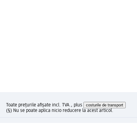
Toate prețurile afișate incl. TVA., plus
costurile de transport
(§) Nu se poate aplica nicio reducere la acest articol.
Ce părere aveți despre această pagină?