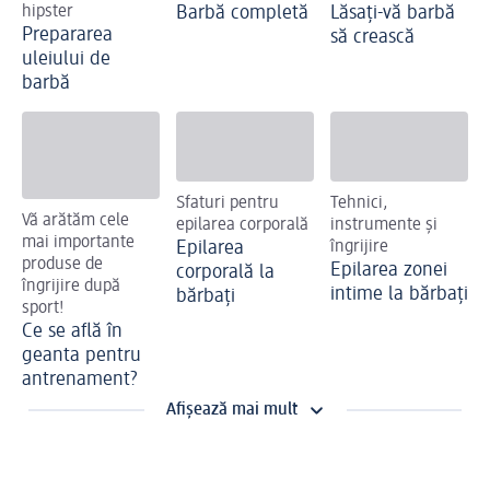
hipster
Barbă completă
Lăsați-vă barbă
Prepararea
să crească
uleiului de
barbă
Sfaturi pentru
Tehnici,
Vă arătăm cele
epilarea corporală
instrumente și
mai importante
Epilarea
îngrijire
produse de
Epilarea zonei
corporală la
îngrijire după
intime la bărbați
bărbați
sport!
Ce se află în
geanta pentru
antrenament?
Afișează mai mult