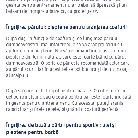
geanta pentru antrenament nu ar trebui să lipsească și un
balsam de îngrijire a buzelor, cu protecție UV.
Îngrijirea părului: pieptene pentru aranjarea coafurii
După duș, în funcție de coafura și de lungimea părului
dumneavoastră, mai întâi trebuie să vă aranjați părul cu
ajutorul unui pieptene. Noi vă recomandăm folosirea unui
pieptene din lemn natural, care este foarte blând cu părul
dumneavoastră. O perie de păr este recomandată celor care
au părul scurt, iar în acest fel se pot bucura și de un masaj
al scalpului.
După spălare, este timpul pentru coafare. O cutie mică cu
gel pentru styling sau o ceară pentru păr este foarte indicată
în geanta pentru antrenament. Cu aceasta, puteți aranja
rapid chiar și firele rebele, obținând o coafură perfectă.
Îngrijirea de bază a bărbii pentru sportivi: ulei și
pieptene pentru barbă