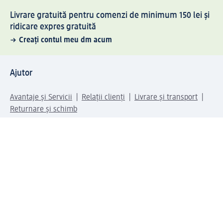
Livrare gratuită pentru comenzi de minimum 150 lei și
ridicare expres gratuită
Creați contul meu dm acum
Ajutor
Avantaje și Servicii
Relații clienți
Livrare și transport
Returnare și schimb
Compania dm
Compania
Responsabilitate
Carieră
Presă
Structura corporativă
Universul produselor dm
Lumea dm