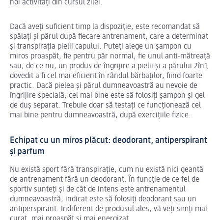
noi activități din cursul zilei.
Dacă aveți suficient timp la dispoziție, este recomandat să
spălați și părul după fiecare antrenament, care a determinat
și transpirația pielii capului. Puteți alege un șampon cu
miros proaspăt, fie pentru păr normal, fie unul anti-mătreață
sau, de ce nu, un produs de îngrijire a pielii și a părului 2în1,
dovedit a fi cel mai eficient în rândul bărbaților, fiind foarte
practic. Dacă pielea și părul dumneavoastră au nevoie de
îngrijire specială, cel mai bine este să folosiți șampon și gel
de duș separat. Trebuie doar să testați ce funcționează cel
mai bine pentru dumneavoastră, după exercițiile fizice.
Echipat cu un miros plăcut: deodorant, antiperspirant
și parfum
Nu există sport fără transpirație, cum nu există nici geantă
de antrenament fără un deodorant. În funcție de ce fel de
sportiv sunteți și de cât de intens este antrenamentul
dumneavoastră, indicat este să folosiți deodorant sau un
antiperspirant. Indiferent de produsul ales, vă veți simți mai
curat, mai proaspăt și mai energizat.