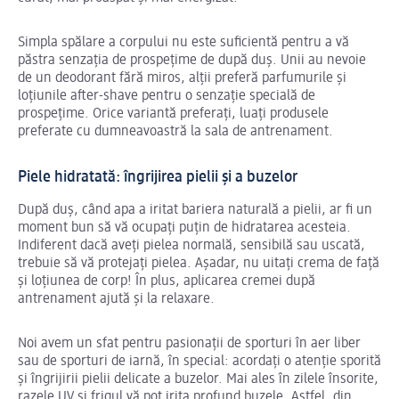
Simpla spălare a corpului nu este suficientă pentru a vă
păstra senzația de prospețime de după duș. Unii au nevoie
de un deodorant fără miros, alții preferă parfumurile și
loțiunile after-shave pentru o senzație specială de
prospețime. Orice variantă preferați, luați produsele
preferate cu dumneavoastră la sala de antrenament.
Piele hidratată: îngrijirea pielii și a buzelor
După duș, când apa a iritat bariera naturală a pielii, ar fi un
moment bun să vă ocupați puțin de hidratarea acesteia.
Indiferent dacă aveți pielea normală, sensibilă sau uscată,
trebuie să vă protejați pielea. Așadar, nu uitați crema de față
și loțiunea de corp! În plus, aplicarea cremei după
antrenament ajută și la relaxare.
Noi avem un sfat pentru pasionații de sporturi în aer liber
sau de sporturi de iarnă, în special: acordați o atenție sporită
și îngrijirii pielii delicate a buzelor. Mai ales în zilele însorite,
razele UV și frigul vă pot irita profund buzele. Astfel, din