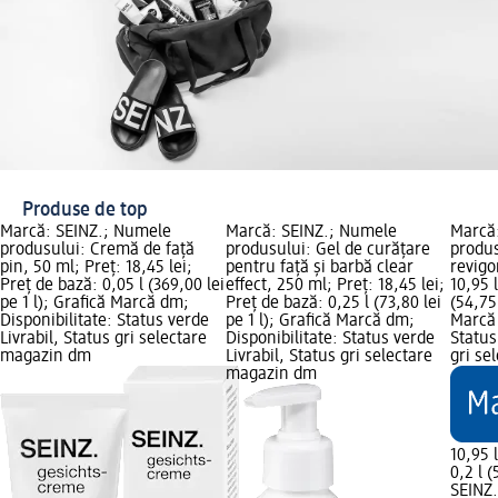
Produse de top
Marcă: SEINZ.; Numele
Marcă: SEINZ.; Numele
Marcă
produsului: Cremă de față
produsului: Gel de curățare
produ
pin, 50 ml; Preț: 18,45 lei;
pentru față și barbă clear
revigo
Preț de bază: 0,05 l (369,00 lei
effect, 250 ml; Preț: 18,45 lei;
10,95 
pe 1 l); Grafică Marcă dm;
Preț de bază: 0,25 l (73,80 lei
(54,75 
Disponibilitate: Status verde
pe 1 l); Grafică Marcă dm;
Marcă 
Livrabil, Status gri selectare
Disponibilitate: Status verde
Status
magazin dm
Livrabil, Status gri selectare
gri se
magazin dm
10,95 l
0,2 l (
SEINZ