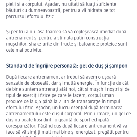
pielii și a corpului. Așadar, nu uitați să luați suficiente
băuturi cu dumneavoastră, pentru a vă hidrata pe tot
parcursul efortului fizic.
Și pentru a nu lăsa foamea să vă copleșească imediat după
antrenament și pentru a stimula puțin construcția
mușchilor, shake-urile din fructe și batoanele proteice ​​sunt
cele mai potrivite.
Standard de îngrijire personală: gel de duș și șampon
După fiecare antrenament ar trebui să avem o ușoară
senzație de oboseală, dar și multă energie. În funcție de cât
de bine suntem antrenați atât noi, cât și mușchii noștri și de
tipul de exerciții fizice pe care le facem, corpul uman
produce de la 0,5 până la 2 litri de transpirație în timpul
efortului fizic. Așadar, un lucru esențial după terminarea
antrenamentului este dușul corporal. Prin urmare, un gel de
duș nu poate lipsi dintr-o geantă de sport echipată
corespunzător. Făcând duș după fiecare antrenament vă va
face să vă simțiți mult mai bine și energizat, pregătit pentru