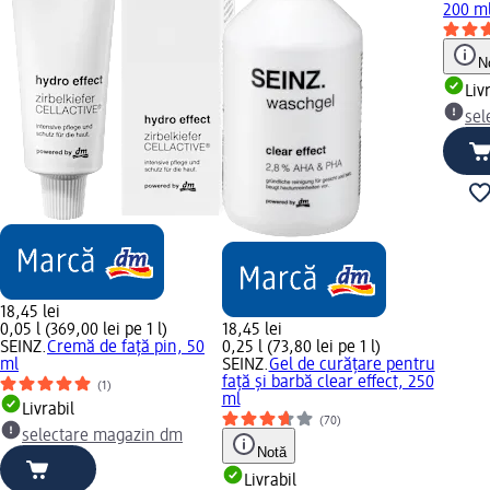
200 m
N
Liv
sel
18,45 lei
0,05 l (369,00 lei pe 1 l)
18,45 lei
SEINZ.
Cremă de față pin, 50
0,25 l (73,80 lei pe 1 l)
ml
SEINZ.
Gel de curățare pentru
față și barbă clear effect, 250
(1)
ml
Livrabil
(70)
selectare magazin dm
Notă
Livrabil