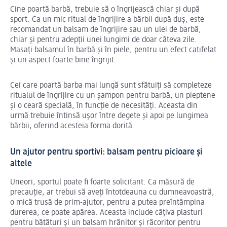
Cine poartă barbă, trebuie să o îngrijească chiar și după
sport. Ca un mic ritual de îngrijire a bărbii după duș, este
recomandat un balsam de îngrijire sau un ulei de barbă,
chiar și pentru adepții unei lungimi de doar câteva zile.
Masați balsamul în barbă și în piele, pentru un efect catifelat
și un aspect foarte bine îngrijit.
Cei care poartă barba mai lungă sunt sfătuiți să completeze
ritualul de îngrijire cu un șampon pentru barbă, un pieptene
și o ceară specială, în funcție de necesități. Aceasta din
urmă trebuie întinsă ușor între degete și apoi pe lungimea
bărbii, oferind acesteia forma dorită.
Un ajutor pentru sportivi: balsam pentru picioare și
altele
Uneori, sportul poate fi foarte solicitant. Ca măsură de
precauție, ar trebui să aveți întotdeauna cu dumneavoastră,
o mică trusă de prim-ajutor, pentru a putea preîntâmpina
durerea, ce poate apărea. Aceasta include câțiva plasturi
pentru bătături și un balsam hrănitor și răcoritor pentru