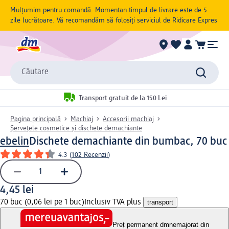
Mulțumim pentru comandă. Momentan timpul de livrare este de 5
zile lucrătoare. Vă recomandăm să folosiți serviciul de Ridicare Expres
Căutare
Transport gratuit de la 150 Lei
Pagina principală
Machiaj
Accesorii machiaj
Șervețele cosmetice și dischete demachiante
ebelin
Dischete demachiante din bumbac, 70 buc
4.3
(
102 Recenzii
)
4,45 lei
70 buc (0,06 lei pe 1 buc)
Inclusiv TVA plus
transport
Preț permanent dm
nemajorat din