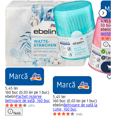
4,95 lei
50 buc (0
ebelin
Be
pentru că
Notă
Livrab
selec
5,45 lei
160 buc (0,03 lei pe 1 buc)
ebelin
Pachet rezerve
5,45 lei
bețișoare de vată, 160 buc
160 buc (0,03 lei pe 1 buc)
ebelin
Bețișoare de vată la
(251)
cutie, 160 buc
Notă
(140)