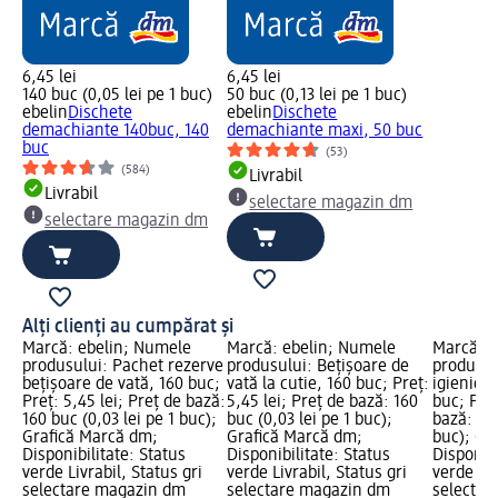
6,45 lei
6,45 lei
140 buc (0,05 lei pe 1 buc)
50 buc (0,13 lei pe 1 buc)
ebelin
Dischete
ebelin
Dischete
demachiante 140buc, 140
demachiante maxi, 50 buc
buc
(53)
(584)
Livrabil
Livrabil
selectare magazin dm
selectare magazin dm
Alți clienți au cumpărat și
Marcă: ebelin; Numele
Marcă: ebelin; Numele
Marcă: e
produsului: Pachet rezerve
produsului: Bețișoare de
produsul
bețișoare de vată, 160 buc;
vată la cutie, 160 buc; Preț:
igienice 
Preț: 5,45 lei; Preț de bază:
5,45 lei; Preț de bază: 160
buc; Preț
160 buc (0,03 lei pe 1 buc);
buc (0,03 lei pe 1 buc);
bază: 50 
Grafică Marcă dm;
Grafică Marcă dm;
buc); Gr
Disponibilitate: Status
Disponibilitate: Status
Disponibi
verde Livrabil, Status gri
verde Livrabil, Status gri
verde Liv
selectare magazin dm
selectare magazin dm
selectar