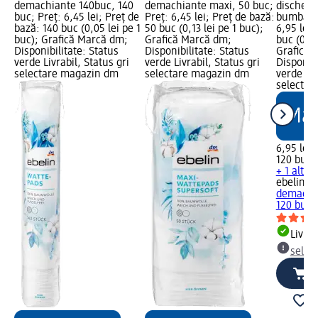
demachiante 140buc, 140
demachiante maxi, 50 buc;
dischete
buc; Preț: 6,45 lei; Preț de
Preț: 6,45 lei; Preț de bază:
bumbac, 
bază: 140 buc (0,05 lei pe 1
50 buc (0,13 lei pe 1 buc);
6,95 lei;
buc); Grafică Marcă dm;
Grafică Marcă dm;
buc (0,06
Disponibilitate: Status
Disponibilitate: Status
Grafică 
verde Livrabil, Status gri
verde Livrabil, Status gri
Disponibi
selectare magazin dm
selectare magazin dm
verde Liv
selectar
6,95 lei
120 buc (
+ 1 altă
ebelin
na
demachi
120 buc
Livrab
selec