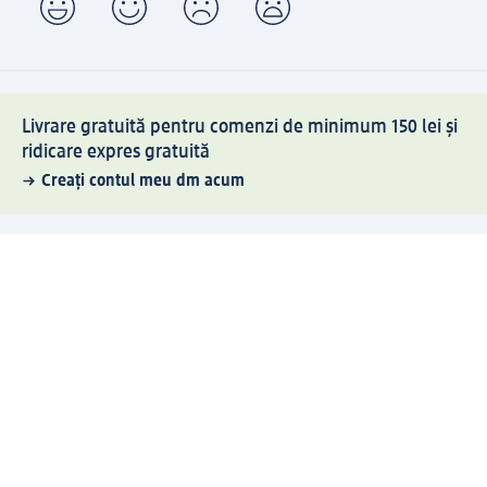
Livrare gratuită pentru comenzi de minimum 150 lei și
ridicare expres gratuită
Creați contul meu dm acum
Ajutor
Avantaje și Servicii
Relații clienți
Livrare și transport
Returnare și schimb
Compania dm
Compania
Responsabilitate
Carieră
Presă
Structura corporativă
Universul produselor dm