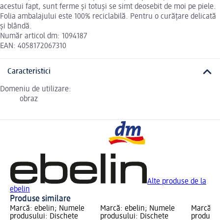
acestui fapt, sunt ferme și totuși se simt deosebit de moi pe piele.
Folia ambalajului este 100% reciclabilă. Pentru o curățare delicată
și blândă.
Număr articol dm: 1094187
EAN: 4058172067310
Caracteristici
Domeniu de utilizare:
obraz
Alte produse de la
ebelin
Produse similare
Marcă: ebelin; Numele
Marcă: ebelin; Numele
Marcă: e
produsului: Dischete
produsului: Dischete
produsul