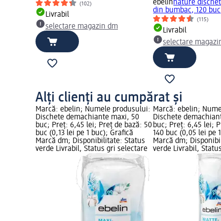
ebelin
nature dische
(102)
din bumbac, 120 buc
Livrabil
(115)
selectare magazin dm
Livrabil
selectare magazi
Alți clienți au cumpărat și
Marcă: ebelin; Numele produsului:
Marcă: ebelin; Nume
Dischete demachiante maxi, 50
Dischete demachiant
buc; Preț: 6,45 lei; Preț de bază: 50
buc; Preț: 6,45 lei; 
buc (0,13 lei pe 1 buc); Grafică
140 buc (0,05 lei pe 
Marcă dm; Disponibilitate: Status
Marcă dm; Disponibil
verde Livrabil, Status gri selectare
verde Livrabil, Statu