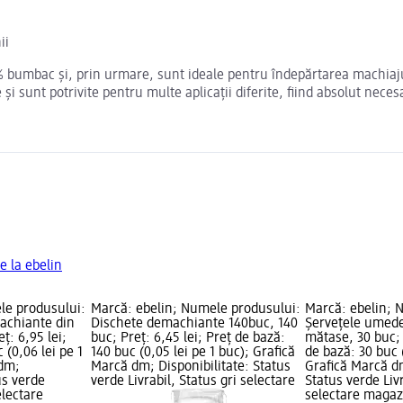
ii
% bumbac și, prin urmare, sunt ideale pentru îndepărtarea machiajul
i sunt potrivite pentru multe aplicații diferite, fiind absolut necesa
e la ebelin
le produsului:
Marcă: ebelin; Numele produsului:
Marcă: ebelin; 
achiante din
Dischete demachiante 140buc, 140
Șervețele umede
ț: 6,95 lei;
buc; Preț: 6,45 lei; Preț de bază:
mătase, 30 buc; 
 (0,06 lei pe 1
140 buc (0,05 lei pe 1 buc); Grafică
de bază: 30 buc (
 dm;
Marcă dm; Disponibilitate: Status
Grafică Marcă dm
us verde
verde Livrabil, Status gri selectare
Status verde Livr
electare
selectare maga