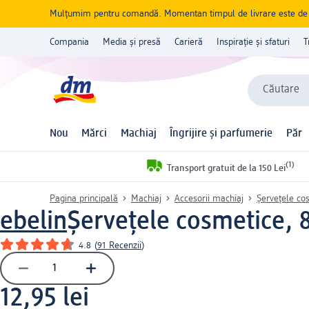
Mulțumim pentru comandă. Momentan timpul de livrare este de 5 
Compania
Media și presă
Carieră
Inspirație și sfaturi
T
Căutare
Nou
Mărci
Machiaj
Îngrijire și parfumerie
Păr
(1)
Transport gratuit de la 150 Lei
Pagina principală
Machiaj
Accesorii machiaj
Șervețele co
ebelin
Șervețele cosmetice, 
4.8
(
91 Recenzii
)
12,95 lei