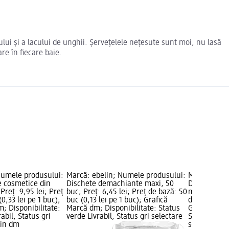
ui și a lacului de unghii. Șervețelele nețesute sunt moi, nu lasă
re în fiecare baie.
Numele produsului:
Marcă: ebelin; Numele produsului:
Marcă: ebel
 cosmetice din
Dischete demachiante maxi, 50
Dischete d
Preț: 9,95 lei; Preț
buc; Preț: 6,45 lei; Preț de bază: 50
mătase, 60 b
0,33 lei pe 1 buc);
buc (0,13 lei pe 1 buc); Grafică
de bază: 60 
; Disponibilitate:
Marcă dm; Disponibilitate: Status
Grafică Mar
abil, Status gri
verde Livrabil, Status gri selectare
Status verde
zin dm
selectare 