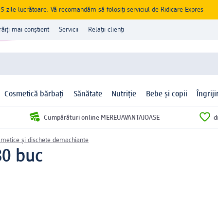
zile lucrătoare. Vă recomandăm să folosiți serviciul de Ridicare Expres
răiți mai conștient
Servicii
Relații clienți
Cosmetică bărbați
Sănătate
Nutriție
Bebe și copii
Îngrij
Cumpărături online MEREUAVANTAJOASE
d
smetice și dischete demachiante
80 buc