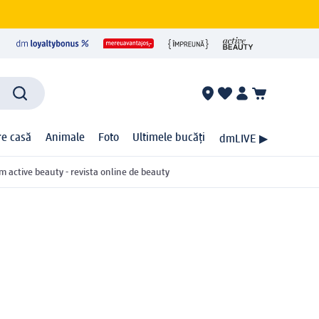
ire casă
Animale
Foto
Ultimele bucăți
dmLIVE ▶
m active beauty - revista online de beauty