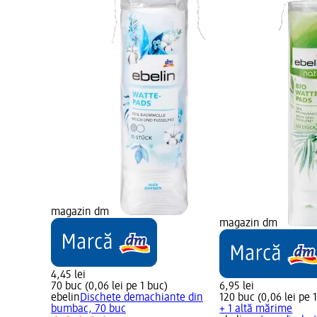
magazin dm
magazin dm
4,45 lei
70 buc (0,06 lei pe 1 buc)
6,95 lei
ebelin
Dischete demachiante din
120 buc (0,06 lei pe 
bumbac, 70 buc
+ 1 altă mărime