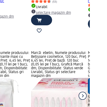
buc
cu mătase, 
(53)
)
Livrabil
Livrabil
selectare magazin dm
gazin dm
selectar
Numele produsului:
Marcă: ebelin; Numele produsului:
Marcă: ebel
hiante maxi cu
Bețișoare cosmetice, 120 buc; Preț:
Pachet reze
Preț: 6,45 lei; Preț
6,45 lei; Preț de bază: 120 buc
160 buc; Pre
0,11 lei pe 1 buc);
(0,05 lei pe 1 buc); Grafică Marcă
bază: 160 bu
; Disponibilitate:
dm; Disponibilitate: Status verde
Grafică Mar
abil, Status gri
Livrabil, Status gri selectare
Status verde
zin dm
magazin dm
selectare 
5,45 lei
160 buc (0,0
ebelin
Pache