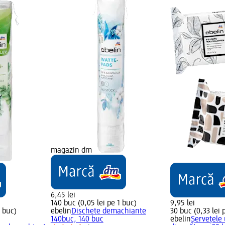
magazin dm
6,45 lei
140 buc (0,05 lei pe 1 buc)
9,95 lei
1 buc)
ebelin
Dischete demachiante
30 buc (0,33 lei 
140buc, 140 buc
ebelin
Șervețele