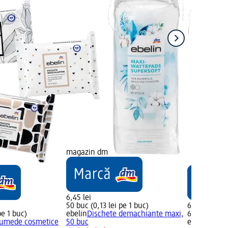
magazin dm
6,45 lei
50 buc (0,13 lei pe 1 buc)
6,45 lei
pe 1 buc)
ebelin
Dischete demachiante maxi,
60 buc (0,11
 umede cosmetice
50 buc
ebelin
Disch