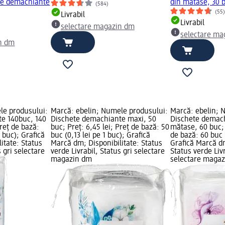
te demachiante
din mătase, 30 
(584)
(55
Livrabil
Livrabil
selectare magazin dm
selectare ma
n dm
le produsului:
Marcă: ebelin; Numele produsului:
Marcă: ebelin; 
e 140buc, 140
Dischete demachiante maxi, 50
Dischete demac
Preț de bază:
buc; Preț: 6,45 lei; Preț de bază: 50
mătase, 60 buc; 
1 buc); Grafică
buc (0,13 lei pe 1 buc); Grafică
de bază: 60 buc (
itate: Status
Marcă dm; Disponibilitate: Status
Grafică Marcă dm
s gri selectare
verde Livrabil, Status gri selectare
Status verde Livr
magazin dm
selectare maga