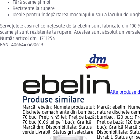
Fără scame și moi
Rezistente la rupere
Ideale pentru îndepărtarea machiajului sau a lacului de ungh
Șervețelele cosmetice nețesute de la ebelin sunt fabricate din 100 
scame și sunt rezistente la rupere. Acestea sunt absolut universale ș
Număr articol dm: 1711254
EAN: 4066447490619
Alte produse d
Produse similare
Marcă: ebelin; Numele produsului:
Marcă: ebelin; Nume
Dischete demachiante din bumbac,
nature dischete dem
70 buc; Preț: 4,45 lei; Preț de bază:
bumbac, 120 buc; Pre
70 buc (0,06 lei pe 1 buc); Grafică
Preț de bază: 120 buc
Marcă dm; Disponibilitate: Status
buc); Grafică Marcă
verde Livrabil, Status gri selectare
Disponibilitate: Stat
Livrabil, Status gri s