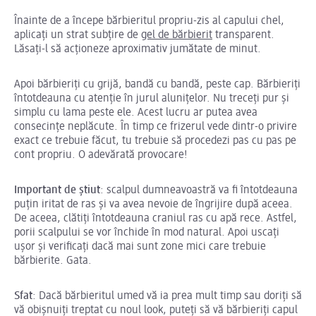
Înainte de a începe bărbieritul propriu-zis al capului chel,
aplicați un strat subțire de
gel de bărbierit
transparent.
Lăsați-l să acționeze aproximativ jumătate de minut.
Apoi bărbieriți cu grijă, bandă cu bandă, peste cap. Bărbieriți
întotdeauna cu atenție în jurul alunițelor. Nu treceți pur și
simplu cu lama peste ele. Acest lucru ar putea avea
consecințe neplăcute. În timp ce frizerul vede dintr-o privire
exact ce trebuie făcut, tu trebuie să procedezi pas cu pas pe
cont propriu. O adevărată provocare!
Important de știut
: scalpul dumneavoastră va fi întotdeauna
puțin iritat de ras și va avea nevoie de îngrijire după aceea.
De aceea, clătiți întotdeauna craniul ras cu apă rece. Astfel,
porii scalpului se vor închide în mod natural. Apoi uscați
ușor și verificați dacă mai sunt zone mici care trebuie
bărbierite. Gata.
Sfat
: Dacă bărbieritul umed vă ia prea mult timp sau doriți să
vă obișnuiți treptat cu noul look, puteți să vă bărbieriți capul