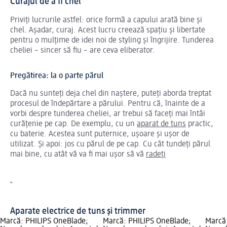
Curajul de a fi chel
Priviți lucrurile astfel: orice formă a capului arată bine și
chel. Așadar, curaj. Acest lucru creează spațiu și libertate
pentru o mulțime de idei noi de styling și îngrijire. Tunderea
cheliei – sincer să fiu – are ceva eliberator.
Pregătirea: la o parte părul
Dacă nu sunteți deja chel din naștere, puteți aborda treptat
procesul de îndepărtare a părului. Pentru că, înainte de a
vorbi despre tunderea cheliei, ar trebui să faceți mai întâi
curățenie pe cap. De exemplu, cu un
aparat de tuns
practic,
cu baterie. Acestea sunt puternice, ușoare și ușor de
utilizat. Și apoi: jos cu părul de pe cap. Cu cât tundeți părul
mai bine, cu atât vă va fi mai ușor să vă
radeți
.
Aparate electrice de tuns și trimmer
Marcă: PHILIPS OneBlade;
Marcă: PHILIPS OneBlade;
Marcă