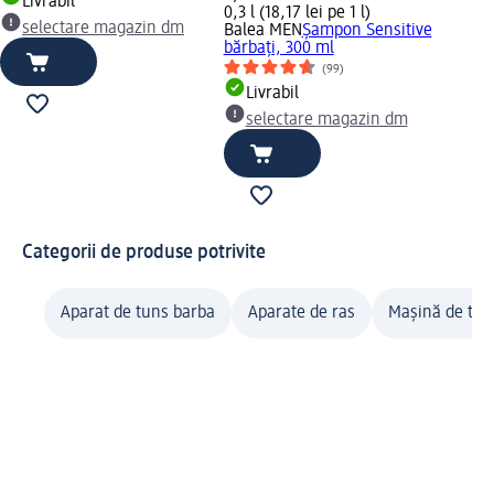
Livrabil
0,3 l (18,17 lei pe 1 l)
selectare magazin dm
Balea MEN
Șampon Sensitive
bărbați, 300 ml
(99)
Livrabil
selectare magazin dm
Categorii de produse potrivite
Aparat de tuns barba
Aparate de ras
Mașină de tun