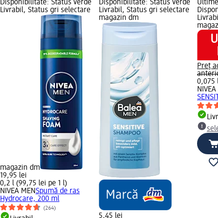
Disponibilitate: Status verde
Disponibilitate: Status verde
Ultime
Livrabil, Status gri selectare
Livrabil, Status gri selectare
Dispon
magazin dm
Livrab
magaz
Preț a
anteri
0,075 l
NIVEA
SENSIT
Liv
sel
magazin dm
19,95 lei
0,2 l (99,75 lei pe 1 l)
NIVEA MEN
Spumă de ras
Hydrocare, 200 ml
(264)
5,45 lei