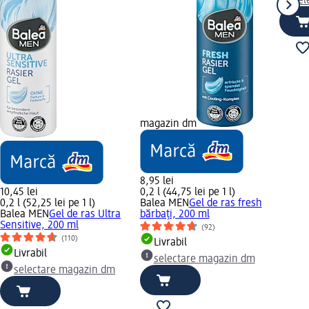
sel
magazin dm
8,95 lei
10,45 lei
0,2 l (44,75 lei pe 1 l)
0,2 l (52,25 lei pe 1 l)
Balea MEN
Gel de ras fresh
Balea MEN
Gel de ras Ultra
bărbați, 200 ml
Sensitive, 200 ml
(92)
(110)
Livrabil
Livrabil
selectare magazin dm
selectare magazin dm