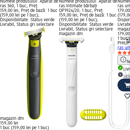
Numele produsului: Aparat de
Numele produsului: Aparat de
Numel
ras 360, 1 buc; Preț:
ras Intimate bărbați
ras um
159,00 lei; Preț de bază: 1 buc
QP1924/20, 1 buc; Preț:
179,00
(159,00 lei pe 1 buc);
159,00 lei; Preț de bază: 1 buc
(179,0
Disponibilitate: Status verde
(159,00 lei pe 1 buc);
Dispon
Livrabil, Status gri selectare
Disponibilitate: Status verde
Livrab
Livrabil, Status gri selectare
magaz
magazin dm
179,00
1 buc 
PHILI
ras um
N
Liv
sel
magazin dm
159,00 lei
1 buc (159,00 lei pe 1 buc)