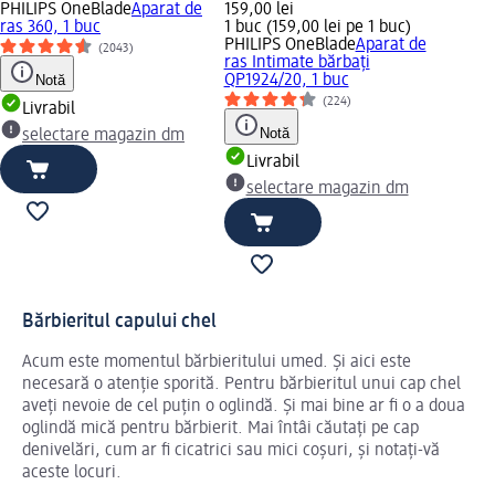
PHILIPS OneBlade
Aparat de
159,00 lei
ras 360, 1 buc
1 buc (159,00 lei pe 1 buc)
PHILIPS OneBlade
Aparat de
(2043)
ras Intimate bărbați
Notă
QP1924/20, 1 buc
(224)
Livrabil
Notă
selectare magazin dm
Livrabil
selectare magazin dm
Bărbieritul capului chel
Acum este momentul bărbieritului umed. Și aici este
necesară o atenție sporită. Pentru bărbieritul unui cap chel
aveți nevoie de cel puțin o oglindă. Și mai bine ar fi o a doua
oglindă mică pentru bărbierit. Mai întâi căutați pe cap
denivelări, cum ar fi cicatrici sau mici coșuri, și notați-vă
aceste locuri.