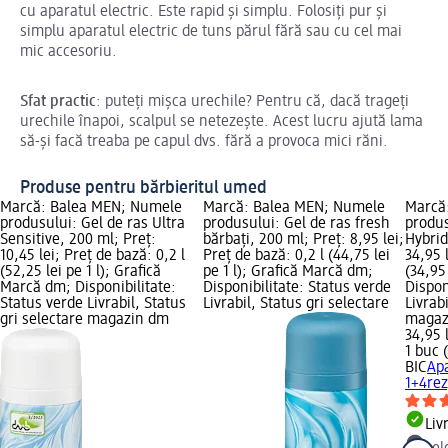
cu aparatul electric. Este rapid și simplu. Folosiți pur și
simplu aparatul electric de tuns părul fără sau cu cel mai
mic accesoriu.
Sfat practic
: puteți mișca urechile? Pentru că, dacă trageți
urechile înapoi, scalpul se netezește. Acest lucru ajută lama
să-și facă treaba pe capul dvs. fără a provoca mici răni.
Produse pentru bărbieritul umed
Marcă: Balea MEN; Numele
Marcă: Balea MEN; Numele
Marcă
produsului: Gel de ras Ultra
produsului: Gel de ras fresh
produs
Sensitive, 200 ml; Preț:
bărbați, 200 ml; Preț: 8,95 lei;
Hybrid
10,45 lei; Preț de bază: 0,2 l
Preț de bază: 0,2 l (44,75 lei
34,95 
(52,25 lei pe 1 l); Grafică
pe 1 l); Grafică Marcă dm;
(34,95
Marcă dm; Disponibilitate:
Disponibilitate: Status verde
Dispon
Status verde Livrabil, Status
Livrabil, Status gri selectare
Livrab
gri selectare magazin dm
magaz
34,95 
1 buc 
BIC
Apa
1+4rez
Liv