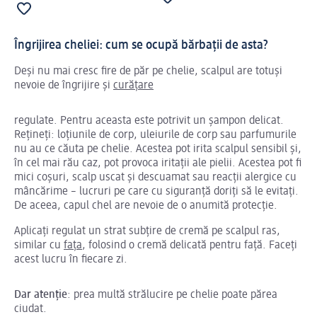
Îngrijirea cheliei: cum se ocupă bărbații de asta?
Deși nu mai cresc fire de păr pe chelie, scalpul are totuși
nevoie de îngrijire și
curățare
regulate. Pentru aceasta este potrivit un șampon delicat.
Rețineți: loțiunile de corp, uleiurile de corp sau parfumurile
nu au ce căuta pe chelie. Acestea pot irita scalpul sensibil și,
în cel mai rău caz, pot provoca iritații ale pielii. Acestea pot fi
mici coșuri, scalp uscat și descuamat sau reacții alergice cu
mâncărime – lucruri pe care cu siguranță doriți să le evitați.
De aceea, capul chel are nevoie de o anumită protecție.
Aplicați regulat un strat subțire de cremă pe scalpul ras,
similar cu
fața
, folosind o cremă delicată pentru față. Faceți
acest lucru în fiecare zi.
Dar atenție
: prea multă strălucire pe chelie poate părea
ciudat.