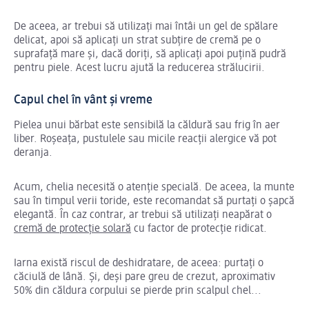
De aceea, ar trebui să utilizați mai întâi un gel de spălare
delicat, apoi să aplicați un strat subțire de cremă pe o
suprafață mare și, dacă doriți, să aplicați apoi puțină pudră
pentru piele. Acest lucru ajută la reducerea strălucirii.
Capul chel în vânt și vreme
Pielea unui bărbat este sensibilă la căldură sau frig în aer
liber. Roșeața, pustulele sau micile reacții alergice vă pot
deranja.
Acum, chelia necesită o atenție specială. De aceea, la munte
sau în timpul verii toride, este recomandat să purtați o șapcă
elegantă. În caz contrar, ar trebui să utilizați neapărat o
cremă de protecție solară
cu factor de protecție ridicat.
Iarna există riscul de deshidratare, de aceea: purtați o
căciulă de lână. Și, deși pare greu de crezut, aproximativ
50% din căldura corpului se pierde prin scalpul chel...