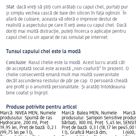
Sfat
: dacă vreți să știți cum arătați cu capul chel, purtați pur
și simplu vechea cască de baie din silicon în fața oglinzii. În
afară de culoare, aceasta vă oferă o impresie destul de
realistă a aspectului pe care îl veți avea cu capul chel. Dacă
doriți mai multă distracție, puteți încerca o aplicație pentru
capul chel cu un aparat de ras simulat pe internet.
Tunsul capului chel este la modă
Concluzie
: Rasul chelie este la modă. Acest lucru arată cât
de acceptată social este această „non-coafură” în prezent. O
chelie consecventă emană mult mai multă suveranitate
decât ascunderea restului de păr pe cap. O persoană cheală
are profil și o anumită personalitate. Și aratăți întotdeauna
bine coafat și îngrijit.
Produse potrivite pentru articol
Marcă: NIVEA MEN; Numele
Marcă: Balea MEN; Numele
Marcă
produsului: Spumă de ras
produsului: Șampon Sensitive
produs
Hydrocare, 200 ml; Preț:
bărbați, 300 ml; Preț: 5,45 lei;
SENSIT
19,95 lei; Preț de bază: 0,2 l
Preț de bază: 0,3 l (18,17 lei pe
45,00 
(99,75 lei pe 1 l);
1 l); Grafică Marcă dm;
l (600,