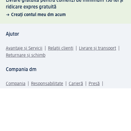
Livrare gratuită pentru comenzi de minimum 150 lei și
ridicare expres gratuită
Creați contul meu dm acum
Ajutor
Avantaje și Servicii
Relații clienți
Livrare și transport
Returnare și schimb
Compania dm
Compania
Responsabilitate
Carieră
Presă
Structura corporativă
Universul produselor dm
Lumea dm