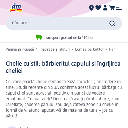
Căutare
Transport gratuit de la 150 Lei
Pagina principală
Inspirație și sfaturi
Lumea bărbaților
Păr
Chelie cu stil: bărbieritul capului și îngrijirea
cheliei
Cei care poartă chelie demonstrează caracter și încredere în
sine. Studii recente din SUA confirmă acest lucru: bărbații cu
capul chel sunt apreciați pozitiv din punct de vedere
emoțional. Ce mai vreți? Deci, dacă aveți părul subțire, zone
rarefiate, căderea părului sau deja câteva zone cu chelie în
formă de V, atunci apucați-vă de mașina de tuns – jos cu
părul!