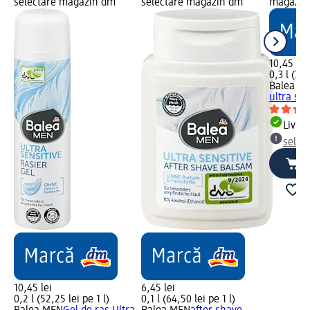
selectare magazin dm
selectare magazin dm
magazin
10,45 lei
0,3 l (34,
Balea M
ultra sen
Livrab
selec
10,45 lei
6,45 lei
0,2 l (52,25 lei pe 1 l)
0,1 l (64,50 lei pe 1 l)