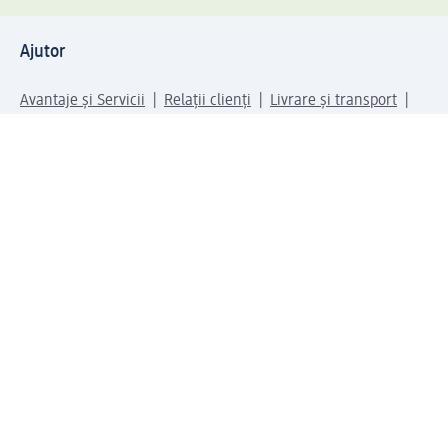
Ajutor
Avantaje și Servicii
Relații clienți
Livrare și transport
Returnare și schimb
Compania dm
Compania
Responsabilitate
Carieră
Presă
Structura corporativă
Universul produselor dm
Lumea dm