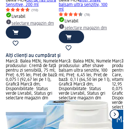
Balea MEN
Gel de ras Ultra
Balea MEN
after shave
Sensitive, 200 ml
balsam ultra senzitiv, 100
ml
(110)
(78)
Livrabil
Livrabil
selectare magazin dm
selectare magazin dm
Alți clienți au cumpărat și
Marcă: Balea MEN; Numele
Marcă: Balea MEN; Numele
Marcă: 
produsului: Cremă de față
produsului: after shave
produsulu
pentru zi sensibilă, 75 ml;
balsam ultra senzitiv, 100
pentru b
Preț: 6,95 lei; Preț de bază:
ml; Preț: 6,45 lei; Preț de
Care, cu
0,075 l (92,67 lei pe 1 l);
bază: 0,1 l (64,50 lei pe 1 l);
vitamina 
Grafică Marcă dm;
Grafică Marcă dm;
12,95 lei
Disponibilitate: Status
Disponibilitate: Status
0,075 l (1
verde Livrabil, Status gri
verde Livrabil, Status gri
Grafică 
selectare magazin dm
selectare magazin dm
Disponibi
verde Liv
selectar