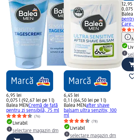
12,95 lei
0,075 l (1
Balea M
pentru b
Care, cu.
Notă
Livrab
selec
6,95 lei
6,45 lei
0,075 l (92,67 lei pe 1 l)
0,1 l (64,50 lei pe 1 l)
Balea MEN
Cremă de față
Balea MEN
after shave
pentru zi sensibilă, 75 ml
balsam ultra senzitiv, 100
ml
(76)
(78)
Livrabil
Livrabil
selectare magazin dm
selectare magazin dm