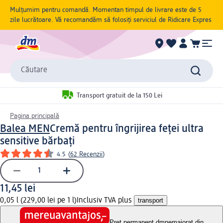
Mulțumim pentru comandă. Momentan timpul de livrare este de 5
zile lucrătoare. Vă recomandăm să folosiți serviciul de Ridicare Expres
Căutare
Transport gratuit de la 150 Lei
Pagina principală
Balea MEN
Cremă pentru îngrijirea feței ultra
sensitive bărbați
4.5
(
62 Recenzii
)
11,45 lei
0,05 l (229,00 lei pe 1 l)
Inclusiv TVA plus
transport
Preț permanent dm
nemajorat din