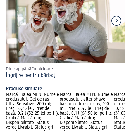
Din cap până în picioare
Co
Îngrijire pentru bărbați
Produse similare
Marcă: Balea MEN; Numele
Marcă: Balea MEN; Numele
Marcă: 
produsului: Gel de ras
produsului: after shave
produsul
Ultra Sensitive, 200 ml;
balsam ultra senzitiv, 100
ultra sen
Preț: 10,45 lei; Preț de
ml; Preț: 6,45 lei; Preț de
10,45 lei
bază: 0,2 l (52,25 lei pe 1 l);
bază: 0,1 l (64,50 lei pe 1 l);
(34,83 lei
Grafică Marcă dm;
Grafică Marcă dm;
Marcă dm
Disponibilitate: Status
Disponibilitate: Status
Status ve
verde Livrabil, Status gri
verde Livrabil, Status gri
Status gr