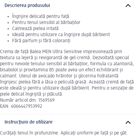
Descrierea produsului
Îngrijire delicată pentru față
Pentru tenul sensibil al bărbaților
Calmează pielea iritată
Ideală pentru utilizare ca îngrijire după bărbierit
Fără parfum și fără coloranți
Crema de față Balea MEN Ultra Sensitive impresionează prin
textura sa lejeră și revigorantă de gel-cremă. Dezvoltată special
pentru nevoile tenului sensibil al bărbaților, formula cu alantoină,
bisabolol și provitamina B5 poate avea un efect echilibrant și
calmant. Uleiul de avocado hrănitor și glicerina hidratantă
îngrijesc pielea fără a lăsa o peliculă grasă. Această cremă de față
este ideală și pentru utilizare după bărbierit. Pentru o senzație de
piele delicat îngrijită și plăcută.
Număr articol dm: 1569569
EAN: 4066447953992
Instrucțiuni de utilizare
Curățați tenul în profunzime. Aplicați uniform pe față și pe gât.