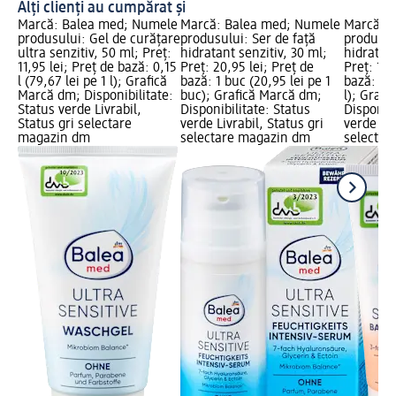
Alți clienți au cumpărat și
Marcă: Balea med; Numele
Marcă: Balea med; Numele
Marcă: 
produsului: Gel de curățare
produsului: Ser de față
produsul
ultra senzitiv, 50 ml; Preț:
hidratant senzitiv, 30 ml;
hidratant
11,95 lei; Preț de bază: 0,15
Preț: 20,95 lei; Preț de
Preț: 12,
l (79,67 lei pe 1 l); Grafică
bază: 1 buc (20,95 lei pe 1
bază: 0,0
Marcă dm; Disponibilitate:
buc); Grafică Marcă dm;
l); Graf
Status verde Livrabil,
Disponibilitate: Status
Disponibi
Status gri selectare
verde Livrabil, Status gri
verde Liv
magazin dm
selectare magazin dm
selectar