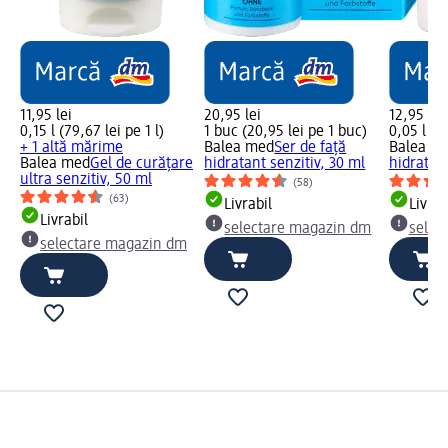
11,95 lei
20,95 lei
12,95 lei
0,15 l (79,67 lei pe 1 l)
1 buc (20,95 lei pe 1 buc)
0,05 l (25
+ 1 altă mărime
Balea med
Ser de față
Balea m
Balea med
Gel de curățare
hidratant senzitiv, 30 ml
hidratan
ultra senzitiv, 50 ml
(58)
(63)
Livrabil
Livrab
Livrabil
selectare magazin dm
selec
selectare magazin dm