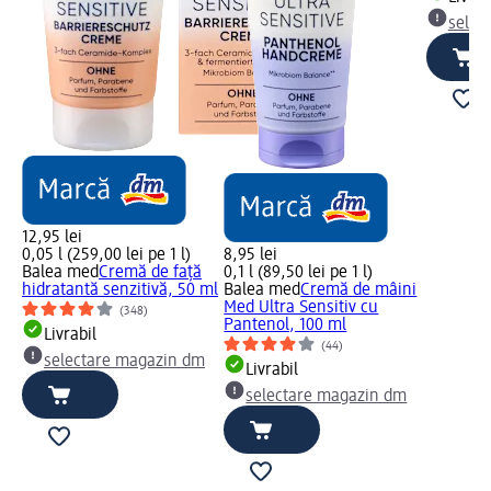
selec
12,95 lei
0,05 l (259,00 lei pe 1 l)
8,95 lei
Balea med
Cremă de față
0,1 l (89,50 lei pe 1 l)
hidratantă senzitivă, 50 ml
Balea med
Cremă de mâini
Med Ultra Sensitiv cu
(348)
Pantenol, 100 ml
Livrabil
(44)
selectare magazin dm
Livrabil
selectare magazin dm