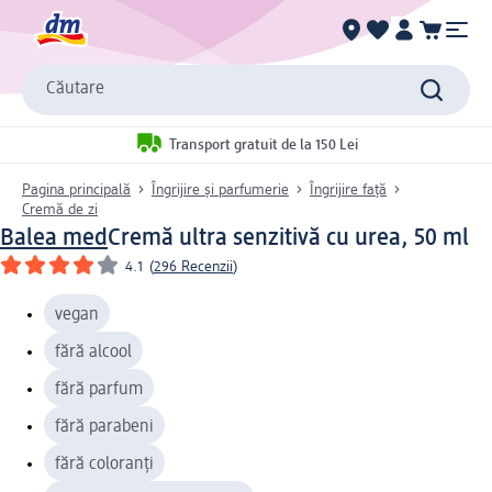
Căutare
Transport gratuit de la 150 Lei
Pagina principală
Îngrijire și parfumerie
Îngrijire față
Cremă de zi
Balea med
Cremă ultra senzitivă cu urea, 50 ml
4.1
(
296 Recenzii
)
vegan
fără alcool
fără parfum
fără parabeni
fără coloranți