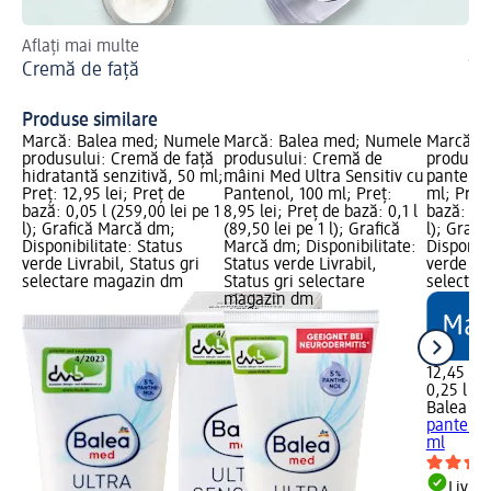
Aflați mai multe
Mai
Cremă de față
În
Produse similare
Marcă: Balea med; Numele
Marcă: Balea med; Numele
Marcă: 
produsului: Cremă de față
produsului: Cremă de
produsul
hidratantă senzitivă, 50 ml;
mâini Med Ultra Sensitiv cu
pantenol 
Preț: 12,95 lei; Preț de
Pantenol, 100 ml; Preț:
ml; Preț:
bază: 0,05 l (259,00 lei pe 1
8,95 lei; Preț de bază: 0,1 l
bază: 0,2
l); Grafică Marcă dm;
(89,50 lei pe 1 l); Grafică
l); Graf
Disponibilitate: Status
Marcă dm; Disponibilitate:
Disponibi
verde Livrabil, Status gri
Status verde Livrabil,
verde Liv
selectare magazin dm
Status gri selectare
selectar
magazin dm
12,45 lei
0,25 l (49
Balea m
pantenol 
ml
Livrab