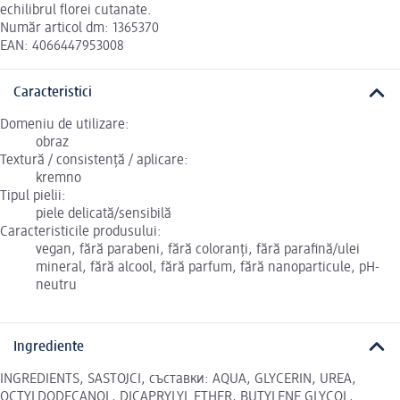
echilibrul florei cutanate.
Număr articol dm: 1365370
EAN: 4066447953008
Caracteristici
Domeniu de utilizare:
obraz
Textură / consistență / aplicare:
kremno
Tipul pielii:
piele delicată/sensibilă
Caracteristicile produsului:
vegan, fără parabeni, fără coloranți, fără parafină/ulei
mineral, fără alcool, fără parfum, fără nanoparticule, pH-
neutru
Ingrediente
INGREDIENTS, SASTOJCI, съставки: AQUA, GLYCERIN, UREA,
OCTYLDODECANOL, DICAPRYLYL ETHER, BUTYLENE GLYCOL,