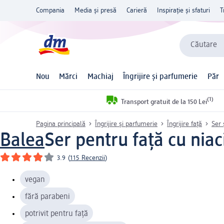
Compania
Media și presă
Carieră
Inspirație și sfaturi
T
Căutare
Nou
Mărci
Machiaj
Îngrijire și parfumerie
Păr
(1)
Transport gratuit de la 150 Lei
Pagina principală
Îngrijire și parfumerie
Îngrijire față
Ser 
Balea
Ser pentru față cu nia
3.9
(
115 Recenzii
)
vegan
fără parabeni
potrivit pentru față