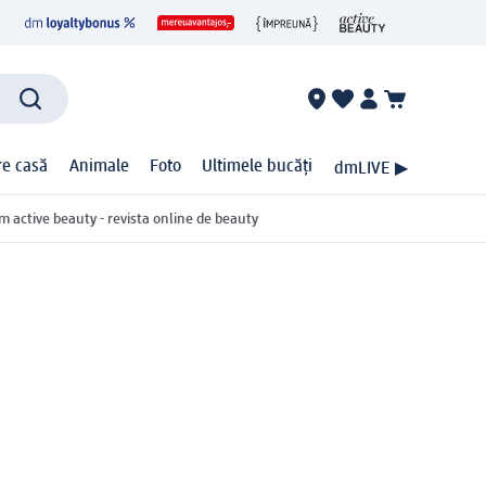
ire casă
Animale
Foto
Ultimele bucăți
dmLIVE ▶
m active beauty - revista online de beauty