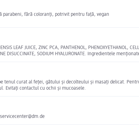
ă parabeni, fără coloranți, potrivit pentru față, vegan
ENSIS LEAF JUICE, ZINC PCA, PANTHENOL, PHENOXYETHANOL, CELL
ISUCCINATE, SODIUM HYALURONATE. Ingredientele menționate în m
e tenul curat al feței, gâtului și decolteului și masați delicat. Pen
ul. Evitați contactul cu ochii și mucoasele.
 servicecenter@dm.de