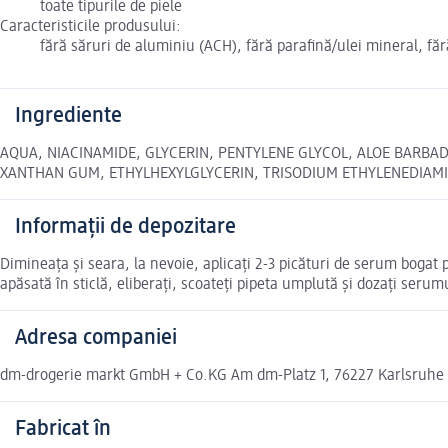
toate tipurile de piele
Caracteristicile produsului:
fără săruri de aluminiu (ACH), fără parafină/ulei mineral, făr
Ingrediente
AQUA, NIACINAMIDE, GLYCERIN, PENTYLENE GLYCOL, ALOE BARBAD
XANTHAN GUM, ETHYLHEXYLGLYCERIN, TRISODIUM ETHYLENEDIAMINE D
Informații de depozitare
Dimineața și seara, la nevoie, aplicați 2-3 picături de serum bogat p
apăsată în sticlă, eliberați, scoateți pipeta umplută și dozați serum
Adresa companiei
dm-drogerie markt GmbH + Co.KG Am dm-Platz 1, 76227 Karlsruhe
Fabricat în