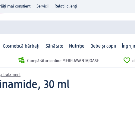
răiți mai conștient
Servicii
Relații clienți
Cosmetică bărbați
Sănătate
Nutriție
Bebe și copii
Îngrij
Cumpărături online MEREUAVANTAJOASE
d
și tratament
cinamide, 30 ml