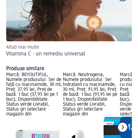
Aflați mai multe
O 
Vitamina C - un remediu universal
Ac
îm
Produse similare
Marcă: BEYOUTIFUL;
Marcă: Neutrogena;
Marcă: B
Numele produsului: Ser de
Numele produsului: Ser
produsul
față cu niacinamide, 30 ml;
hidratant cu niacinamide,
cu niaci
Preț: 37,95 lei; Preț de
30 ml; Preț: 91,95 lei; Preț
Preț: 19,
bază: 1 buc (37,95 lei pe 1
de bază: 1 buc (91,95 lei pe
bază: 1 b
buc); Disponibilitate:
1 buc); Disponibilitate:
buc); Gr
Status verde Livrabil,
Status verde Livrabil,
Disponibi
Status gri selectare
Status gri selectare
verde Liv
magazin dm
magazin dm
selectar