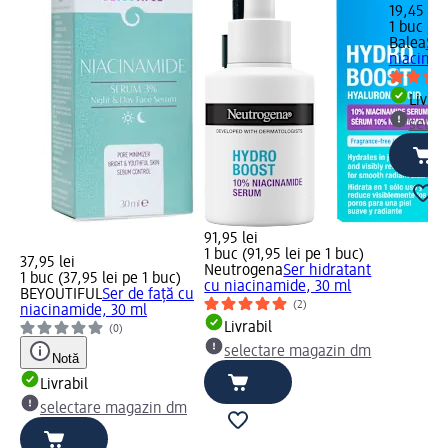
19,45 lei
1 buc (19
Balea
Ser
niacinam
Livrab
selec
91,95 lei
1 buc (91,95 lei pe 1 buc)
37,95 lei
Neutrogena
Ser hidratant
1 buc (37,95 lei pe 1 buc)
cu niacinamide, 30 ml
BEYOUTIFUL
Ser de față cu
(2)
niacinamide, 30 ml
Livrabil
(0)
selectare magazin dm
Notă
Livrabil
selectare magazin dm