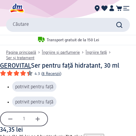
Căutare
Transport gratuit de la 150 Lei
Pagina principală
Îngrijire și parfumerie
Îngrijire față
Ser și tratament
GEROVITAL
Ser pentru față hidratant, 30 ml
4.3
(
8 Recenzii
)
potrivit pentru față
potrivit pentru față
34,35 lei