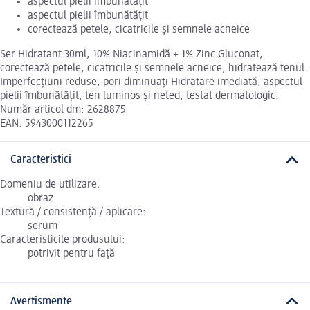
aspectul pielii îmbunătățit
aspectul pielii îmbunătățit
corectează petele, cicatricile și semnele acneice
Ser Hidratant 30ml, 10% Niacinamidă + 1% Zinc Gluconat,
corectează petele, cicatricile și semnele acneice, hidratează tenul.
Imperfecțiuni reduse, pori diminuați Hidratare imediată, aspectul
pielii îmbunătățit, ten luminos și neted, testat dermatologic.
Număr articol dm: 2628875
EAN: 5943000112265
Caracteristici
Domeniu de utilizare:
obraz
Textură / consistență / aplicare:
serum
Caracteristicile produsului:
potrivit pentru față
Avertismente