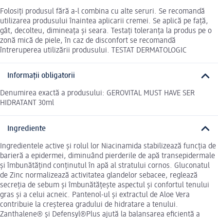
Folosiți produsul fără a-l combina cu alte seruri. Se recomandă
utilizarea produsului înaintea aplicarii cremei. Se aplică pe față,
gât, decolteu, dimineața și seara. Testați toleranța la produs pe o
zonă mică de piele, în caz de disconfort se recomandă
întreruperea utilizării produsului. TESTAT DERMATOLOGIC
Informații obligatorii
Denumirea exactă a produsului: GEROVITAL MUST HAVE SER
HIDRATANT 30ml
Ingrediente
Ingredientele active și rolul lor Niacinamida stabilizează funcția de
barieră a epidermei, diminuând pierderile de apă transepidermale
și îmbunătățind conținutul în apă al stratului cornos. Gluconatul
de Zinc normalizează activitatea glandelor sebacee, reglează
secreția de sebum și îmbunătățește aspectul și confortul tenului
gras și a celui acneic. Pantenol-ul și extractul de Aloe Vera
contribuie la creșterea gradului de hidratare a tenului.
Zanthalene® și Defensyl®Plus ajută la balansarea eficientă a