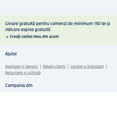
Livrare gratuită pentru comenzi de minimum 150 lei și
ridicare expres gratuită
Creați contul meu dm acum
Ajutor
Avantaje și Servicii
Relații clienți
Livrare și transport
Returnare și schimb
Compania dm
Compania
Responsabilitate
Carieră
Presă
Structura corporativă
Universul produselor dm