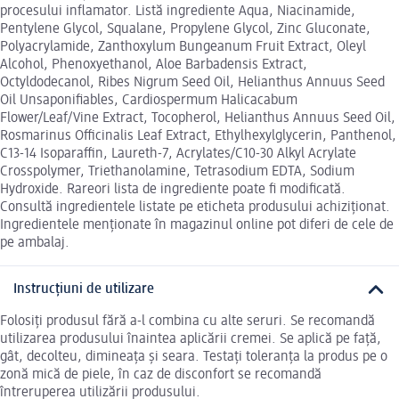
procesului inflamator. Listă ingrediente Aqua, Niacinamide,
Pentylene Glycol, Squalane, Propylene Glycol, Zinc Gluconate,
Polyacrylamide, Zanthoxylum Bungeanum Fruit Extract, Oleyl
Alcohol, Phenoxyethanol, Aloe Barbadensis Extract,
Octyldodecanol, Ribes Nigrum Seed Oil, Helianthus Annuus Seed
Oil Unsaponifiables, Cardiospermum Halicacabum
Flower/Leaf/Vine Extract, Tocopherol, Helianthus Annuus Seed Oil,
Rosmarinus Officinalis Leaf Extract, Ethylhexylglycerin, Panthenol,
C13-14 Isoparaffin, Laureth-7, Acrylates/C10-30 Alkyl Acrylate
Crosspolymer, Triethanolamine, Tetrasodium EDTA, Sodium
Hydroxide. Rareori lista de ingrediente poate fi modificată.
Consultă ingredientele listate pe eticheta produsului achiziționat.
Ingredientele menționate în magazinul online pot diferi de cele de
pe ambalaj.
Instrucțiuni de utilizare
Folosiți produsul fără a-l combina cu alte seruri. Se recomandă
utilizarea produsului înaintea aplicării cremei. Se aplică pe față,
gât, decolteu, dimineața și seara. Testați toleranța la produs pe o
zonă mică de piele, în caz de disconfort se recomandă
întreruperea utilizării produsului.