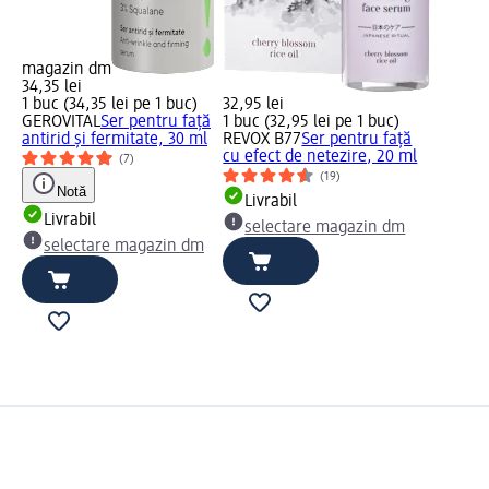
magazin dm
34,35 lei
1 buc (34,35 lei pe 1 buc)
32,95 lei
GEROVITAL
Ser pentru față
1 buc (32,95 lei pe 1 buc)
antirid și fermitate, 30 ml
REVOX B77
Ser pentru față
cu efect de netezire, 20 ml
(7)
(19)
Notă
Livrabil
Livrabil
selectare magazin dm
selectare magazin dm