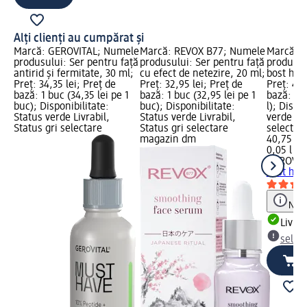
Alți clienți au cumpărat și
Marcă: GEROVITAL; Numele
Marcă: REVOX B77; Numele
Marcă: 
produsului: Ser pentru față
produsului: Ser pentru față
produsul
antirid și fermitate, 30 ml;
cu efect de netezire, 20 ml;
bost hid
Preț: 34,35 lei; Preț de
Preț: 32,95 lei; Preț de
Preț: 40,
bază: 1 buc (34,35 lei pe 1
bază: 1 buc (32,95 lei pe 1
bază: 0,0
buc); Disponibilitate:
buc); Disponibilitate:
l); Dispo
Status verde Livrabil,
Status verde Livrabil,
verde Liv
Status gri selectare
Status gri selectare
selectar
magazin dm
40,75 lei
0,05 l (81
GEROVIT
bost hid
Notă
Livrab
selec