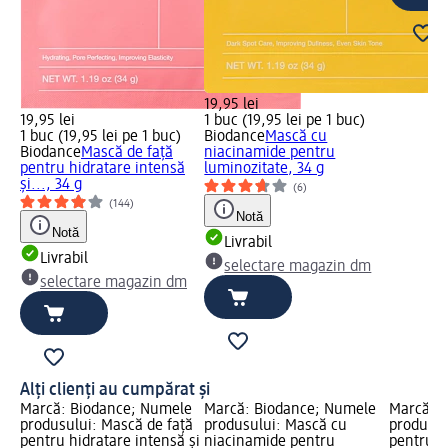
19,95 lei
19,95 lei
1 buc (19,95 lei pe 1 buc)
1 buc (19,95 lei pe 1 buc)
Biodance
Mască cu
Biodance
Mască de față
niacinamide pentru
pentru hidratare intensă
luminozitate, 34 g
și..., 34 g
(6)
(144)
Notă
Notă
Livrabil
Livrabil
selectare magazin dm
selectare magazin dm
Alți clienți au cumpărat și
Marcă: Biodance; Numele
Marcă: Biodance; Numele
Marcă: 
produsului: Mască de față
produsului: Mască cu
produsul
pentru hidratare intensă și
niacinamide pentru
pentru h