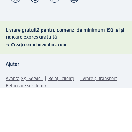
Livrare gratuită pentru comenzi de minimum 150 lei și
ridicare expres gratuită
Creați contul meu dm acum
Ajutor
Avantaje și Servicii
Relații clienți
Livrare și transport
Returnare și schimb
Compania dm
Compania
Responsabilitate
Carieră
Presă
Structura corporativă
Universul produselor dm