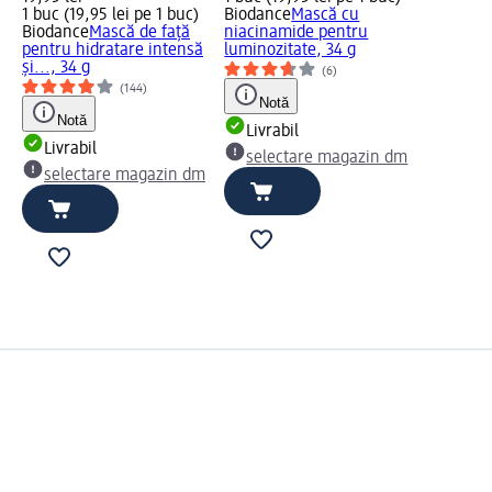
1 buc (19,95 lei pe 1 buc)
Biodance
Mască cu
Biodance
Mască de față
niacinamide pentru
pentru hidratare intensă
luminozitate, 34 g
și..., 34 g
(6)
(144)
Notă
Notă
Livrabil
Livrabil
selectare magazin dm
selectare magazin dm