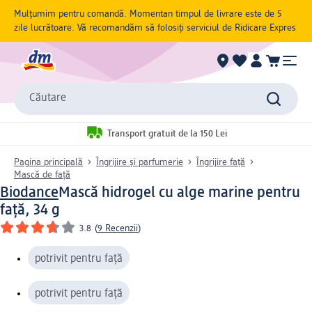
Mulțumim pentru comandă. Momentan timpul de livrare este de 5
zile lucrătoare. Vă recomandăm să folosiți serviciul de Ridicare Expres
Căutare
Transport gratuit de la 150 Lei
Pagina principală
Îngrijire și parfumerie
Îngrijire față
Mască de față
Biodance
Mască hidrogel cu alge marine pentru
față, 34 g
3.8
(
9 Recenzii
)
potrivit pentru față
potrivit pentru față