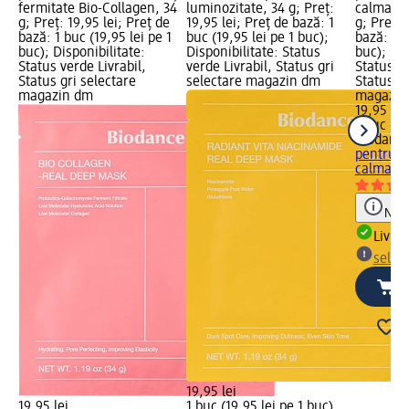
fermitate Bio-Collagen, 34
luminozitate, 34 g; Preț:
calmare 
g; Preț: 19,95 lei; Preț de
19,95 lei; Preț de bază: 1
g; Preț: 
bază: 1 buc (19,95 lei pe 1
buc (19,95 lei pe 1 buc);
bază: 1 b
buc); Disponibilitate:
Disponibilitate: Status
buc); Dis
Status verde Livrabil,
verde Livrabil, Status gri
Status ve
Status gri selectare
selectare magazin dm
Status gr
magazin dm
magazin
19,95 lei
1 buc (19
Biodanc
pentru h
calmare..
Notă
Livrab
selec
19,95 lei
19,95 lei
1 buc (19,95 lei pe 1 buc)