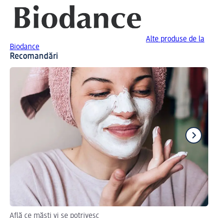
Alte produse de la
Biodance
Recomandări
Află ce măști vi se potrivesc
Oa