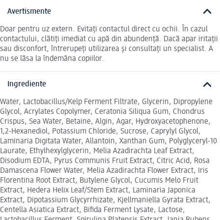
Avertismente
Doar pentru uz extern. Evitați contactul direct cu ochii. În cazul
contactului, clătiți imediat cu apă din abundență. Dacă apar iritații
sau disconfort, întrerupeți utilizarea și consultați un specialist. A
nu se lăsa la îndemâna copiilor.
Ingrediente
Water, Lactobacillus/Kelp Ferment Filtrate, Glycerin, Dipropylene
Glycol, Acrylates Copolymer, Ceratonia Siliqua Gum, Chondrus
Crispus, Sea Water, Betaine, Algin, Agar, Hydroxyacetophenone,
1,2-Hexanediol, Potassium Chloride, Sucrose, Caprylyl Glycol,
Laminaria Digitata Water, Allantoin, Xanthan Gum, Polyglyceryl-10
Laurate, Ethylhexylglycerin, Melia Azadirachta Leaf Extract,
Disodium EDTA, Pyrus Communis Fruit Extract, Citric Acid, Rosa
Damascena Flower Water, Melia Azadirachta Flower Extract, Iris
Florentina Root Extract, Butylene Glycol, Cucumis Melo Fruit
Extract, Hedera Helix Leaf/Stem Extract, Laminaria Japonica
Extract, Dipotassium Glycyrrhizate, Kjellmaniella Gyrata Extract,
Centella Asiatica Extract, Bifida Ferment Lysate, Lactose,