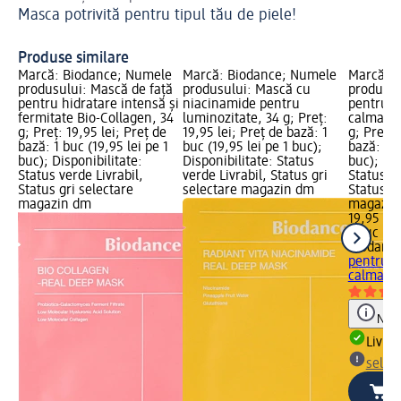
Masca potrivită pentru tipul tău de piele!
Sp
Produse similare
Marcă: Biodance; Numele
Marcă: Biodance; Numele
Marcă: 
produsului: Mască de față
produsului: Mască cu
produsul
pentru hidratare intensă și
niacinamide pentru
pentru h
fermitate Bio-Collagen, 34
luminozitate, 34 g; Preț:
calmare 
g; Preț: 19,95 lei; Preț de
19,95 lei; Preț de bază: 1
g; Preț: 
bază: 1 buc (19,95 lei pe 1
buc (19,95 lei pe 1 buc);
bază: 1 b
buc); Disponibilitate:
Disponibilitate: Status
buc); Dis
Status verde Livrabil,
verde Livrabil, Status gri
Status ve
Status gri selectare
selectare magazin dm
Status gr
magazin dm
magazin
19,95 lei
1 buc (19
Biodanc
pentru h
calmare..
Notă
Livrab
selec