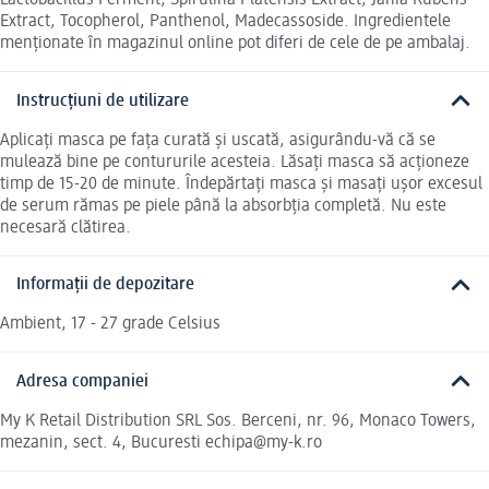
Lactobacillus Ferment, Spirulina Platensis Extract, Jania Rubens
Extract, Tocopherol, Panthenol, Madecassoside. Ingredientele
menționate în magazinul online pot diferi de cele de pe ambalaj.
Instrucțiuni de utilizare
Aplicați masca pe fața curată și uscată, asigurându-vă că se
mulează bine pe contururile acesteia. Lăsați masca să acționeze
timp de 15-20 de minute. Îndepărtați masca și masați ușor excesul
de serum rămas pe piele până la absorbția completă. Nu este
necesară clătirea.
Informații de depozitare
Ambient, 17 - 27 grade Celsius
Adresa companiei
My K Retail Distribution SRL Sos. Berceni, nr. 96, Monaco Towers,
mezanin, sect. 4, Bucuresti echipa@my-k.ro