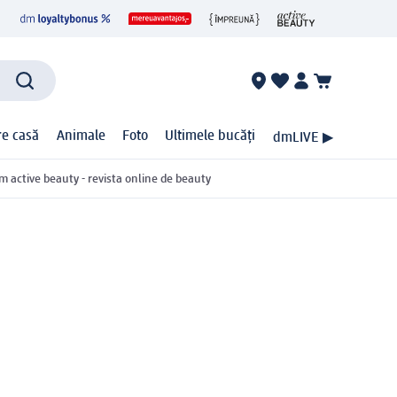
ire casă
Animale
Foto
Ultimele bucăți
dmLIVE ▶
m active beauty - revista online de beauty