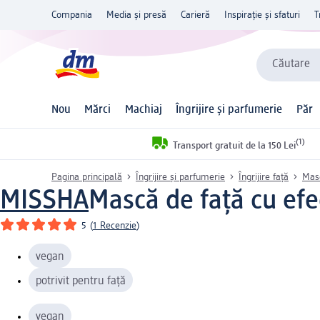
Compania
Media și presă
Carieră
Inspirație și sfaturi
T
Căutare
Nou
Mărci
Machiaj
Îngrijire și parfumerie
Păr
(1)
Transport gratuit de la 150 Lei
Pagina principală
Îngrijire și parfumerie
Îngrijire față
Masc
MISSHA
Mască de față cu efe
5
(
1 Recenzie
)
vegan
potrivit pentru față
vegan