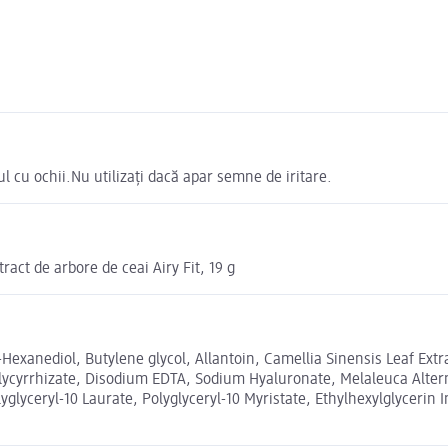
ul cu ochii.Nu utilizați dacă apar semne de iritare.
ct de arbore de ceai Airy Fit, 19 g
Hexanediol, Butylene glycol, Allantoin, Camellia Sinensis Leaf Extra
Glycyrrhizate, Disodium EDTA, Sodium Hyaluronate, Melaleuca Alternif
lyceryl-10 Laurate, Polyglyceryl-10 Myristate, Ethylhexylglycerin I