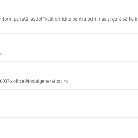
niform pe față, astfel încât orificiile pentru ochi, nas și gură să fie
s.
00376 office@instalgeneration.ro