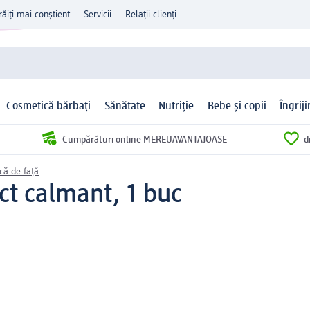
răiți mai conștient
Servicii
Relații clienți
Cosmetică bărbați
Sănătate
Nutriție
Bebe și copii
Îngrij
Cumpărături online MEREUAVANTAJOASE
d
ă de față
ct calmant, 1 buc