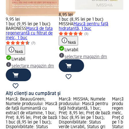
8,95 lei
9,95 lei
1 buc (8,95 lei pe 1 buc)
1 buc (9,95 lei pe 1 buc)
MISSHA
Mască pentru față
BARONESS
Mască de fata
hidratantă, 1 buc
regenerantă cu filtrat de
(3)
melc, 1 buc
Notă
(7)
Livrabil
Notă
selectare magazin dm
Livrabil
selectare magazin dm
Alți clienți au cumpărat și
Marcă: BeauuGreen;
Marcă: MISSHA; Numele
Marcă: 
Numele produsului: Mască
produsului: Mască pentru
produsul
de față iluminantă cu
față hidratantă, 1 buc;
regeneran
extract de vitamine, 1 buc;
Preț: 8,95 lei; Preț de bază:
melc, 1 b
Preț: 8,95 lei; Preț de bază:
1 buc (8,95 lei pe 1 buc);
Preț de b
1 buc (8,95 lei pe 1 buc);
Disponibilitate: Status
pe 1 buc)
Disponibilitate: Status
verde Livrabil, Status gri
Status ve