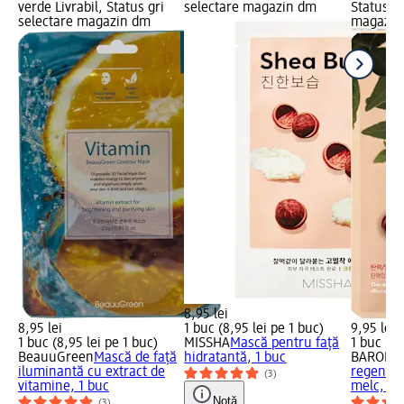
verde Livrabil, Status gri
selectare magazin dm
Status gr
selectare magazin dm
magazin
8,95 lei
8,95 lei
1 buc (8,95 lei pe 1 buc)
9,95 lei
1 buc (8,95 lei pe 1 buc)
MISSHA
Mască pentru față
1 buc (9,
BeauuGreen
Mască de față
hidratantă, 1 buc
BARONE
iluminantă cu extract de
regeneran
(3)
vitamine, 1 buc
melc, 1 
Notă
(3)