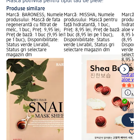
Masca potrivită pentru tipul tău de piele!
Al
Produse similare
Marcă: BARONESS; Numele
Marcă: MISSHA; Numele
Marcă: 
produsului: Mască de fata
produsului: Mască pentru
produsul
regenerantă cu filtrat de
față hidratantă, 1 buc;
hidratan
melc, 1 buc; Preț: 9,95 lei;
Preț: 8,95 lei; Preț de bază:
aloe vera
Preț de bază: 1 buc (9,95 lei
1 buc (8,95 lei pe 1 buc);
8,95 lei;
pe 1 buc); Disponibilitate:
Disponibilitate: Status
(8,95 lei
Status verde Livrabil,
verde Livrabil, Status gri
Disponibi
Status gri selectare
selectare magazin dm
verde Liv
magazin dm
selectar
8,95 lei
1 buc (8,
MISSHA
M
hidratan
aloe vera
Notă
Livrab
selec