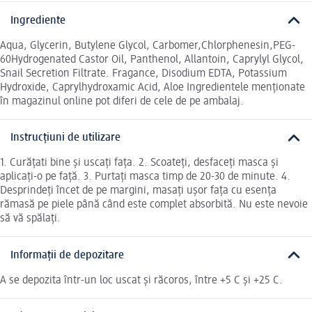
Ingrediente
Aqua, Glycerin, Butylene Glycol, Carbomer,Chlorphenesin,PEG-
60Hydrogenated Castor Oil, Panthenol, Allantoin, Caprylyl Glycol,
Snail Secretion Filtrate. Fragance, Disodium EDTA, Potassium
Hydroxide, Caprylhydroxamic Acid, Aloe Ingredientele menționate
în magazinul online pot diferi de cele de pe ambalaj.
Instrucțiuni de utilizare
1. Curățati bine și uscați fața. 2. Scoateți, desfaceți masca și
aplicați-o pe față. 3. Purtați masca timp de 20-30 de minute. 4.
Desprindeți încet de pe margini, masați ușor fața cu esența
rămasă pe piele până când este complet absorbită. Nu este nevoie
să vă spălați.
Informații de depozitare
A se depozita într-un loc uscat și răcoros, între +5 C și +25 C.