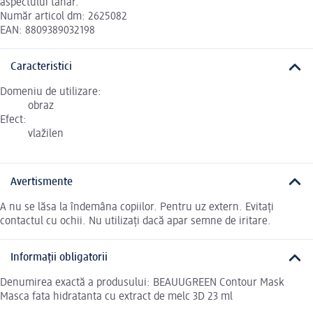
aspectului tânăr.
Număr articol dm: 2625082
EAN: 8809389032198
Caracteristici
Domeniu de utilizare:
obraz
Efect:
vlažilen
Avertismente
A nu se lăsa la îndemâna copiilor. Pentru uz extern. Evitați
contactul cu ochii. Nu utilizați dacă apar semne de iritare.
Informații obligatorii
Denumirea exactă a produsului: BEAUUGREEN Contour Mask
Masca fata hidratanta cu extract de melc 3D 23 ml