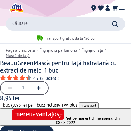
Căutare
Transport gratuit de la 150 Lei
Pagina principală
Îngrijire și parfumerie
Îngrijire față
Mască de față
BeauuGreen
Mască pentru față hidratană cu
extract de melc, 1 buc
4.2
(
5 Recenzii
)
8,95 lei
1 buc (8,95 lei pe 1 buc)
Inclusiv TVA plus
transport
Preț permanent dm
nemajorat din
03.08.2022