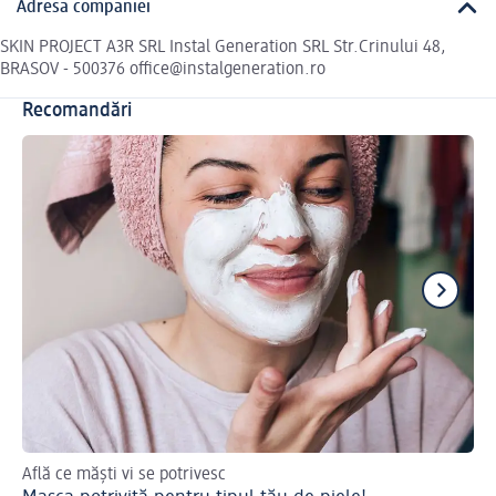
Adresa companiei
SKIN PROJECT A3R SRL Instal Generation SRL Str.Crinului 48,
BRASOV - 500376 office@instalgeneration.ro
Recomandări
Află ce măști vi se potrivesc
Des