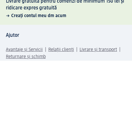
Livrare gratuită pentru comenzi de minimum 150 lei și
ridicare expres gratuită
Creați contul meu dm acum
Ajutor
Avantaje și Servicii
Relații clienți
Livrare și transport
Returnare și schimb
Compania dm
Compania
Responsabilitate
Carieră
Presă
Structura corporativă
Universul produselor dm
Lumea dm