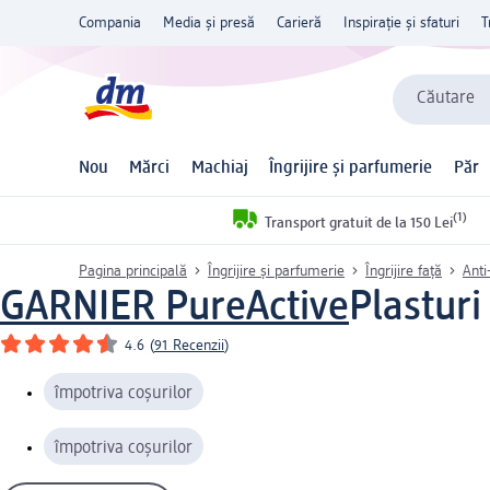
Compania
Media și presă
Carieră
Inspirație și sfaturi
T
Căutare
Nou
Mărci
Machiaj
Îngrijire și parfumerie
Păr
(1)
Transport gratuit de la 150 Lei
Pagina principală
Îngrijire și parfumerie
Îngrijire față
Anti
GARNIER PureActive
Plasturi
4.6
(
91 Recenzii
)
împotriva coșurilor
împotriva coșurilor