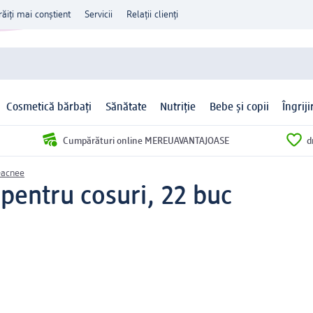
răiți mai conștient
Servicii
Relații clienți
Cosmetică bărbați
Sănătate
Nutriție
Bebe și copii
Îngrij
Cumpărături online MEREUAVANTAJOASE
d
-acnee
 pentru cosuri, 22 buc