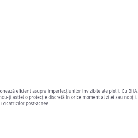
nează eficient asupra imperfecțiunilor invizibile ale pielii. Cu BHA, 
u-ți astfel o protecție discretă în orice moment al zilei sau nopții. Î
 cicatricilor post-acnee.