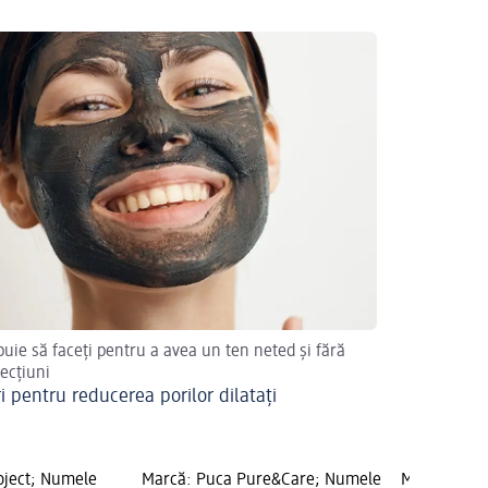
buie să faceți pentru a avea un ten neted și fără
ecțiuni
i pentru reducerea porilor dilatați
roject; Numele
Marcă: Puca Pure&Care; Numele
Marcă: Hero