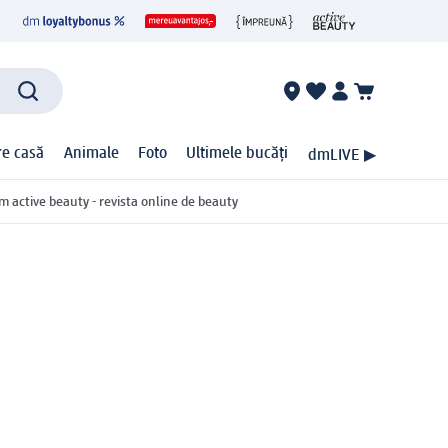
ire casă
Animale
Foto
Ultimele bucăți
dmLIVE ▶
m active beauty - revista online de beauty