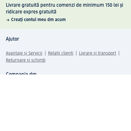
Livrare gratuită pentru comenzi de minimum 150 lei și
ridicare expres gratuită
Creați contul meu dm acum
Ajutor
Avantaje și Servicii
Relații clienți
Livrare și transport
Returnare și schimb
Compania dm
Compania
Responsabilitate
Carieră
Presă
Structura corporativă
Universul produselor dm
Lumea dm