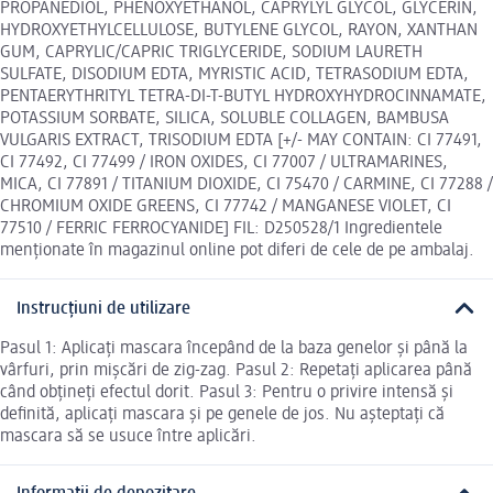
PROPANEDIOL, PHENOXYETHANOL, CAPRYLYL GLYCOL, GLYCERIN,
HYDROXYETHYLCELLULOSE, BUTYLENE GLYCOL, RAYON, XANTHAN
GUM, CAPRYLIC/CAPRIC TRIGLYCERIDE, SODIUM LAURETH
SULFATE, DISODIUM EDTA, MYRISTIC ACID, TETRASODIUM EDTA,
PENTAERYTHRITYL TETRA-DI-T-BUTYL HYDROXYHYDROCINNAMATE,
POTASSIUM SORBATE, SILICA, SOLUBLE COLLAGEN, BAMBUSA
VULGARIS EXTRACT, TRISODIUM EDTA [+/- MAY CONTAIN: CI 77491,
CI 77492, CI 77499 / IRON OXIDES, CI 77007 / ULTRAMARINES,
MICA, CI 77891 / TITANIUM DIOXIDE, CI 75470 / CARMINE, CI 77288 /
CHROMIUM OXIDE GREENS, CI 77742 / MANGANESE VIOLET, CI
77510 / FERRIC FERROCYANIDE] FIL: D250528/1 Ingredientele
menționate în magazinul online pot diferi de cele de pe ambalaj.
Instrucțiuni de utilizare
Pasul 1: Aplicați mascara începând de la baza genelor și până la
vârfuri, prin mișcări de zig-zag. Pasul 2: Repetați aplicarea până
când obțineți efectul dorit. Pasul 3: Pentru o privire intensă și
definită, aplicați mascara și pe genele de jos. Nu așteptați că
mascara să se usuce între aplicări.