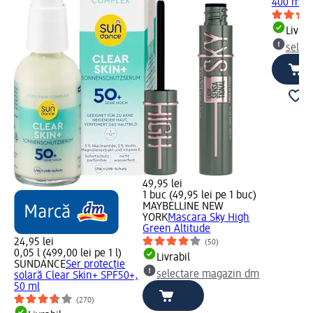
400 ml
Livrab
selec
49,95 lei
1 buc (49,95 lei pe 1 buc)
MAYBELLINE NEW
YORK
Mascara Sky High
Green Altitude
24,95 lei
(50)
0,05 l (499,00 lei pe 1 l)
Livrabil
SUNDANCE
Ser protecție
selectare magazin dm
solară Clear Skin+ SPF50+,
50 ml
(270)