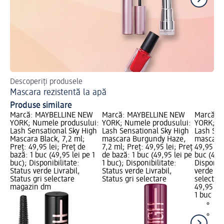
Descoperiți produsele
Af
Mascara rezistentă la apă
Ma
Produse similare
Marcă: MAYBELLINE NEW
Marcă: MAYBELLINE NEW
Marcă: 
YORK; Numele produsului:
YORK; Numele produsului:
YORK; N
Lash Sensational Sky High
Lash Sensational Sky High
Lash Sen
Mascara Black, 7,2 ml;
mascara Burgundy Haze,
mascara,
Preț: 49,95 lei; Preț de
7,2 ml; Preț: 49,95 lei; Preț
49,95 lei
bază: 1 buc (49,95 lei pe 1
de bază: 1 buc (49,95 lei pe
buc (49,9
buc); Disponibilitate:
1 buc); Disponibilitate:
Disponibi
Status verde Livrabil,
Status verde Livrabil,
verde Liv
Status gri selectare
Status gri selectare
selectar
magazin dm
49,95 lei
1 buc (49