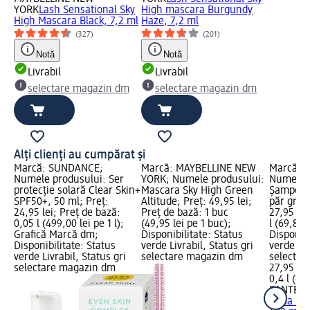
YORK
Lash Sensational Sky
High mascara Burgundy
High Mascara Black, 7,2 ml
Haze, 7,2 ml
(327)
(201)
Notă
Notă
Livrabil
Livrabil
selectare magazin dm
selectare magazin dm
Alți clienți au cumpărat și
Marcă: SUNDANCE;
Marcă: MAYBELLINE NEW
Marcă: 
Numele produsului: Ser
YORK; Numele produsului:
Numele p
protecție solară Clear Skin+
Mascara Sky High Green
Şampon 
SPF50+, 50 ml; Preț:
Altitude; Preț: 49,95 lei;
păr gras,
24,95 lei; Preț de bază:
Preț de bază: 1 buc
27,95 lei
0,05 l (499,00 lei pe 1 l);
(49,95 lei pe 1 buc);
l (69,88 l
Grafică Marcă dm;
Disponibilitate: Status
Disponibi
Disponibilitate: Status
verde Livrabil, Status gri
verde Liv
verde Livrabil, Status gri
selectare magazin dm
selectar
selectare magazin dm
27,95 lei
0,4 l (69,
PANTENE
Aqua Lig