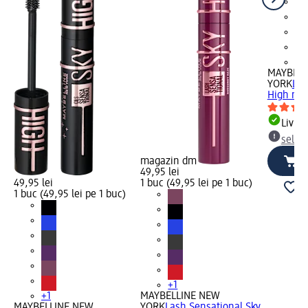
+1
MAYBELL
YORK
Las
High mas
Livrab
selec
magazin dm
49,95 lei
49,95 lei
1 buc (49,95 lei pe 1 buc)
1 buc (49,95 lei pe 1 buc)
+1
+1
MAYBELLINE NEW
MAYBELLINE NEW
YORK
Lash Sensational Sky