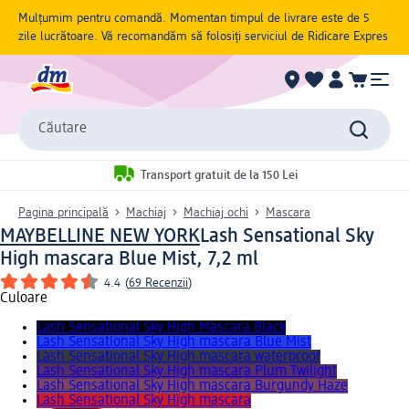
Mulțumim pentru comandă. Momentan timpul de livrare este de 5
zile lucrătoare. Vă recomandăm să folosiți serviciul de Ridicare Expres
Căutare
Transport gratuit de la 150 Lei
Pagina principală
Machiaj
Machiaj ochi
Mascara
MAYBELLINE NEW YORK
Lash Sensational Sky
High mascara Blue Mist, 7,2 ml
4.4
(
69 Recenzii
)
Culoare
Lash Sensational Sky High Mascara Black
Lash Sensational Sky High mascara Blue Mist
Lash Sensational Sky High mascara waterproof
Lash Sensational Sky High mascara Plum Twilight
Lash Sensational Sky High mascara Burgundy Haze
Lash Sensational Sky High mascara