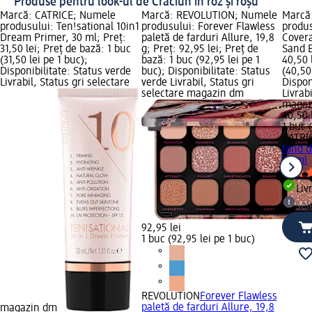
Produse pentru look-ul de Crăciun în roz și roșu
Marcă: CATRICE; Numele
Marcă: REVOLUTION; Numele
Marcă
produsului: Ten!sational 10in1
produsului: Forever Flawless
produs
Dream Primer, 30 ml; Preț:
paletă de farduri Allure, 19,8
Covera
31,50 lei; Preț de bază: 1 buc
g; Preț: 92,95 lei; Preț de
Sand B
(31,50 lei pe 1 buc);
bază: 1 buc (92,95 lei pe 1
40,50 
Disponibilitate: Status verde
buc); Disponibilitate: Status
(40,50
Livrabil, Status gri selectare
verde Livrabil, Status gri
Dispon
selectare magazin dm
Livrab
magaz
40,50 
1 buc 
CATRI
fond d
30 ml
Liv
sel
92,95 lei
1 buc (92,95 lei pe 1 buc)
REVOLUTION
Forever Flawless
paletă de farduri Allure, 19,8
magazin dm