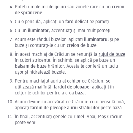
Puteți umple micile goluri sau zonele rare cu un
creion
de sprâncene
.
Cu o pensulă, aplicați un
fard delicat
pe pomeți.
Cu un
iluminator
, accentuați și mai mult pomeții.
Acum este rândul buzelor: aplicați
iluminatorul
și pe
buze și conturați-le cu un
creion de buze
.
În acest machiaj de Crăciun se renunță la
rujul de buze
în culori stridente. În schimb, se aplică pe buze un
balsam de buze
hrănitor. Acesta le conferă un luciu
ușor și hidratează buzele.
Pentru machiajul auriu al ochilor de Crăciun, se
utilizează mai întâi
fardul de pleoape
: aplicați-l în
colțurile ochilor pentru a crea
baza
.
Acum devine cu adevărat de Crăciun: cu o pensulă fină,
aplicați
fardul de pleoape auriu strălucitor
peste bază.
În final, accentuați genele cu
rimel
. Apoi, Moș Crăciun
poate veni!