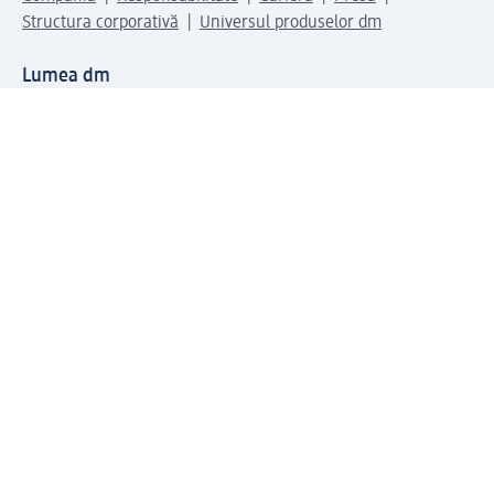
Structura corporativă
Universul produselor dm
Lumea dm
Metode de plată
Conectați-vă cu dm