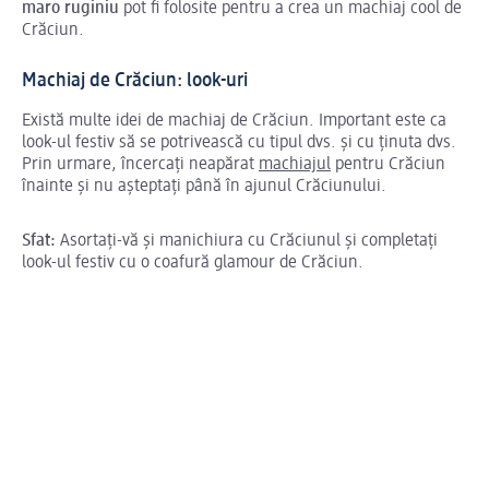
maro ruginiu
pot fi folosite pentru a crea un machiaj cool de
Crăciun.
Machiaj de Crăciun: look-uri
Există multe idei de machiaj de Crăciun. Important este ca
look-ul festiv să se potrivească cu tipul dvs. și cu ținuta dvs.
Prin urmare, încercați neapărat
machiajul
pentru Crăciun
înainte și nu așteptați până în ajunul Crăciunului.
Sfat:
Asortați-vă și manichiura cu Crăciunul și completați
look-ul festiv cu o coafură glamour de Crăciun.