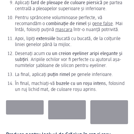
Aplicați
fard de pleoape de culoare piersică
pe partea
centrală a pleoapelor superioare și inferioare.
Pentru sprâncene voluminoase perfecte, vă
recomandăm o
combinație de rimel
și
gene false
. Mai
întâi, folosiți puțină
mascara
într-o nuanță potrivită.
Apoi, lipiți
extensiile
bucată cu bucată, de la colțurile
liniei genelor până la mijloc.
Desenați acum
cu un creion eyeliner aripi elegante și
subțiri
. Aripiile ochilor vor fi perfecte cu ajutorul așa-
numitelor șabloane de silicon pentru eyeliner.
La final, aplicați
puțin rimel
pe genele inferioare.
În final, machiați-vă
buzele cu un roșu intens
, folosind
un ruj lichid mat, de culoare roșu aprins.