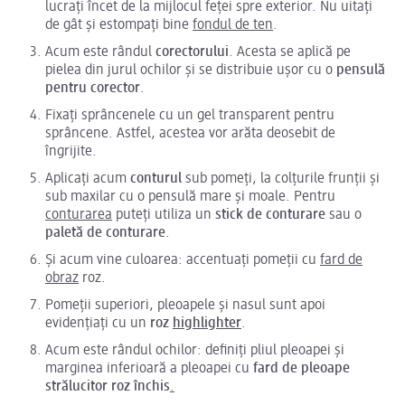
lucrați încet de la mijlocul feței spre exterior. Nu uitați
de gât și estompați bine
fondul de ten
.
Acum este rândul
corectorului
. Acesta se aplică pe
pielea din jurul ochilor și se distribuie ușor cu o
pensulă
pentru corector
.
Fixați sprâncenele cu un gel transparent pentru
sprâncene. Astfel, acestea vor arăta deosebit de
îngrijite.
Aplicați acum
conturul
sub pomeți, la colțurile frunții și
sub maxilar cu o pensulă mare și moale. Pentru
conturarea
puteți utiliza un
stick de conturare
sau o
paletă de conturare
.
Și acum vine culoarea: accentuați pomeții cu
fard de
obraz
roz.
Pomeții superiori, pleoapele și nasul sunt apoi
evidențiați cu un
roz
highlighter
.
Acum este rândul ochilor: definiți pliul pleoapei și
marginea inferioară a pleoapei cu
fard de pleoape
strălucitor roz închis
.