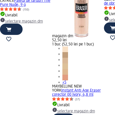
CATRICE
Paletă de farduri The
de obr
Pure Nude, 9 g
(150)
Liv
Livrabil
sel
selectare magazin dm
magazin dm
52,50 lei
1 buc (52,50 lei pe 1 buc)
+5
MAYBELLINE NEW
YORK
Instant Anti Age Eraser
corector 00 Ivory, 6,8 ml
(37)
Livrabil
selectare magazin dm