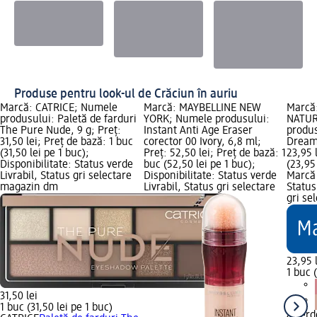
Produse pentru look-ul de Crăciun în auriu
Marcă: CATRICE; Numele
Marcă: MAYBELLINE NEW
Marcă:
produsului: Paletă de farduri
YORK; Numele produsului:
NATUR
The Pure Nude, 9 g; Preț:
Instant Anti Age Eraser
produs
31,50 lei; Preț de bază: 1 buc
corector 00 Ivory, 6,8 ml;
Dreamy
(31,50 lei pe 1 buc);
Preț: 52,50 lei; Preț de bază: 1
23,95 
Disponibilitate: Status verde
buc (52,50 lei pe 1 buc);
(23,95
Livrabil, Status gri selectare
Disponibilitate: Status verde
Marcă 
magazin dm
Livrabil, Status gri selectare
Status
gri se
23,95 
1 buc 
31,50 lei
1 buc (31,50 lei pe 1 buc)
alver