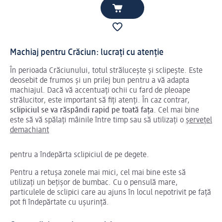
Machiaj pentru Crăciun: lucrați cu atenție
În perioada Crăciunului, totul strălucește și sclipește. Este
deosebit de frumos și un prilej bun pentru a vă adapta
machiajul. Dacă vă accentuați ochii cu fard de pleoape
strălucitor, este important să fiți atenți. În caz contrar,
sclipiciul se va răspândi
rapid pe toată fața
. Cel mai bine
este să vă spălați mâinile între timp sau să utilizați o
șervețel
demachiant
pentru a îndepărta sclipiciul de pe degete.
Pentru a retușa zonele mai mici, cel mai bine este să
utilizați un bețișor de bumbac. Cu o pensulă mare,
particulele de sclipici care au ajuns în locul nepotrivit pe față
pot fi îndepărtate cu ușurință.