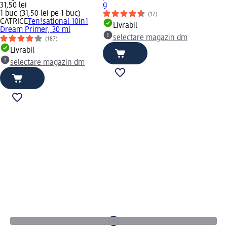
g
31,50 lei
1 buc (31,50 lei pe 1 buc)
(17)
CATRICE
Ten!sational 10in1
Livrabil
Dream Primer, 30 ml
selectare magazin dm
(187)
Livrabil
selectare magazin dm