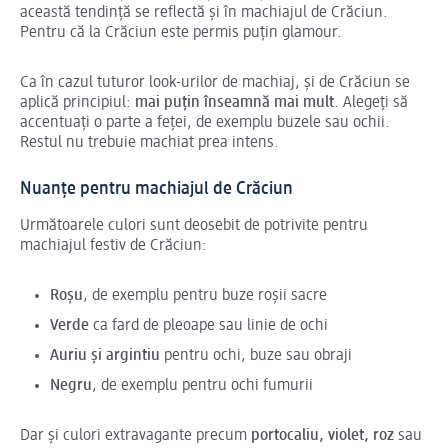
această tendință se reflectă și în machiajul de Crăciun.
Pentru că la Crăciun este permis puțin glamour.
Ca în cazul tuturor look-urilor de machiaj, și de Crăciun se
aplică principiul:
mai puțin înseamnă mai mult
. Alegeți să
accentuați o parte a feței, de exemplu buzele sau ochii.
Restul nu trebuie machiat prea intens.
Nuanțe pentru machiajul de Crăciun
Următoarele culori sunt deosebit de potrivite pentru
machiajul festiv de Crăciun:
Roșu
, de exemplu pentru buze roșii sacre
Verde
ca fard de pleoape sau linie de ochi
Auriu
și argintiu
pentru ochi, buze sau obraji
Negru
, de exemplu pentru ochi fumurii
Dar și culori extravagante precum
portocaliu, violet, roz
sau