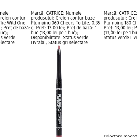
mele
Marcă: CATRICE; Numele
Marcă: CATRICE
creion contur
produsului: Creion contur buze
produsului: Cre
The Wild One,
Plumping 060 Cheers To Life, 0,35
Plumping 180 Ch
i; Preț de bază:
g; Preț: 13,00 lei; Preț de bază: 1
Preț: 13,00 lei; 
buc);
buc (13,00 lei pe 1 buc);
(13,00 lei pe 1 b
us verde
Disponibilitate: Status verde
Status verde Livr
electare
Livrabil, Status gri selectare