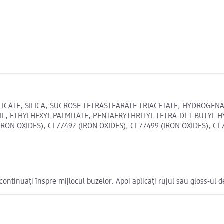
ICATE, SILICA, SUCROSE TETRASTEARATE TRIACETATE, HYDROGENA
IL, ETHYLHEXYL PALMITATE, PENTAERYTHRITYL TETRA-DI-T-BUTYL
(IRON OXIDES), CI 77492 (IRON OXIDES), CI 77499 (IRON OXIDES), CI
 continuați înspre mijlocul buzelor. Apoi aplicați rujul sau gloss-ul 