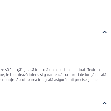
uze să "curgă" și lasă în urmă un aspect mat satinat. Textura
ne, le hidratează intens și garantează contururi de lungă durată.
 nuanțe. Ascuțitoarea integrată asigură linii precise și fine