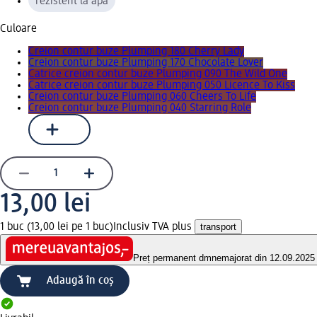
rezistent la apă
Culoare
Creion contur buze Plumping 180 Cherry Lady
Creion contur buze Plumping 170 Chocolate Lover
Catrice creion contur buze Plumping 090 The Wild One
Catrice creion contur buze Plumping 050 Licence To Kiss
Creion contur buze Plumping 060 Cheers To Life
Creion contur buze Plumping 040 Starring Role
13,00 lei
1 buc (13,00 lei pe 1 buc)
Inclusiv TVA plus
transport
Preț permanent dm
nemajorat din 12.09.2025
Adaugă în coș