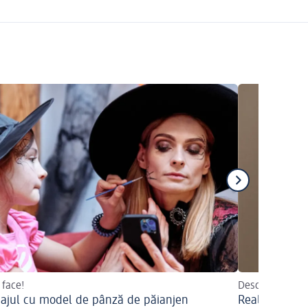
 face!
Descoperiți sfat
ajul cu model de pânză de păianjen
Realizați sin