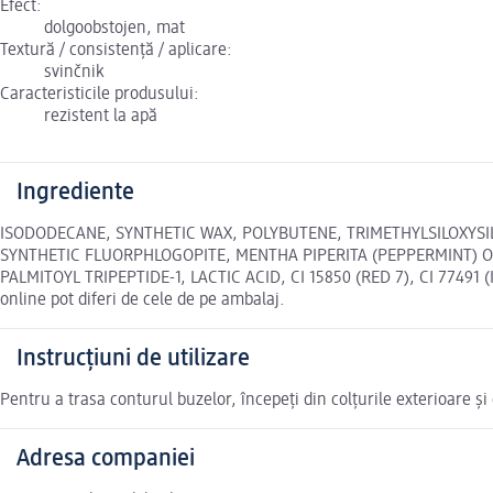
Efect:
dolgoobstojen, mat
Textură / consistență / aplicare:
svinčnik
Caracteristicile produsului:
rezistent la apă
Ingrediente
ISODODECANE, SYNTHETIC WAX, POLYBUTENE, TRIMETHYLSILOXYSIL
SYNTHETIC FLUORPHLOGOPITE, MENTHA PIPERITA (PEPPERMINT) O
PALMITOYL TRIPEPTIDE-1, LACTIC ACID, CI 15850 (RED 7), CI 77491 
online pot diferi de cele de pe ambalaj.
Instrucțiuni de utilizare
Pentru a trasa conturul buzelor, începeți din colțurile exterioare și
Adresa companiei