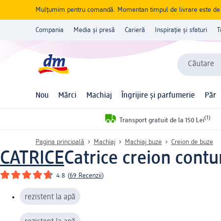
Mulțumim pentru comandă. Momentan timpul de livrare este de 5 
Compania
Media și presă
Carieră
Inspirație și sfaturi
T
Căutare
Nou
Mărci
Machiaj
Îngrijire și parfumerie
Păr
(1)
Transport gratuit de la 150 Lei
Pagina principală
Machiaj
Machiaj buze
Creion de buze
CATRICE
Catrice creion contu
4.8
(
69 Recenzii
)
rezistent la apă