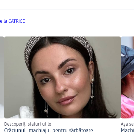
de la CATRICE
Descoperiți sfaturi utile
Așa se
Crăciunul: machiajul pentru sărbătoare
Machi