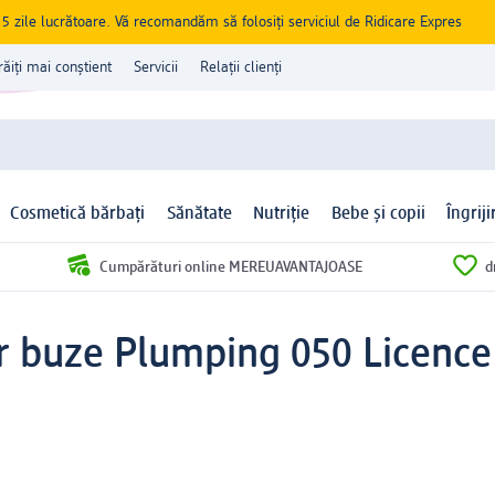
zile lucrătoare. Vă recomandăm să folosiți serviciul de Ridicare Expres
răiți mai conștient
Servicii
Relații clienți
Cosmetică bărbați
Sănătate
Nutriție
Bebe și copii
Îngrij
Cumpărături online MEREUAVANTAJOASE
d
r buze Plumping 050 Licence 