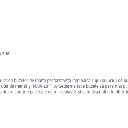
derma
urarea buzelor de înaltă performanță împiedică rujul și luciul de b
u ulei de mentă și MAXI-LIP™ by Sederma face buzele să pară mai pli
c nu conține particule de microplastic și este disponibil în diferite