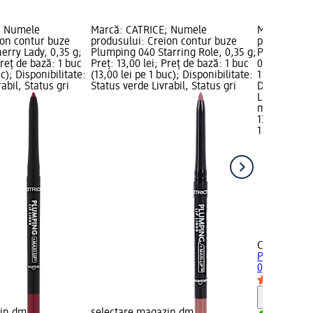
; Numele
Marcă: CATRICE; Numele
Marcă: CAT
ion contur buze
produsului: Creion contur buze
produsului:
erry Lady, 0,35 g;
Plumping 040 Starring Role, 0,35 g;
Plumping 20
Preț de bază: 1 buc
Preț: 13,00 lei; Preț de bază: 1 buc
0,35 g; Preț
uc); Disponibilitate:
(13,00 lei pe 1 buc); Disponibilitate:
1 buc (13,00 
abil, Status gri
Status verde Livrabil, Status gri
Disponibilit
Livrabil, St
magazin d
13,00 lei
1 buc (13,00 
+6
CATRICE
Cre
Plumping 20
0,35 g
Notă