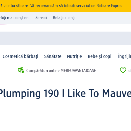
zile lucrătoare. Vă recomandăm să folosiți serviciul de Ridicare Expres
răiți mai conștient
Servicii
Relații clienți
Cosmetică bărbați
Sănătate
Nutriție
Bebe și copii
Îngrij
Cumpărături online MEREUAVANTAJOASE
d
lumping 190 I Like To Mauve 