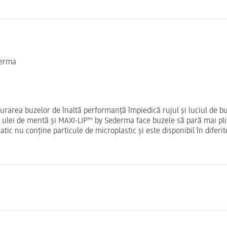
derma
urarea buzelor de înaltă performanță împiedică rujul și luciul de b
u ulei de mentă și MAXI-LIP™ by Sederma face buzele să pară mai pli
c nu conține particule de microplastic și este disponibil în diferite