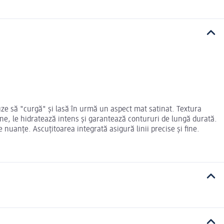
uze să "curgă" și lasă în urmă un aspect mat satinat. Textura
ne, le hidratează intens și garantează contururi de lungă durată.
 nuanțe. Ascuțitoarea integrată asigură linii precise și fine.