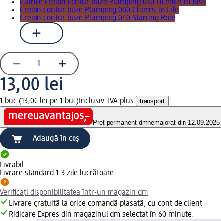
Catrice creion contur buze Plumping 050 Licence To Kiss
Creion contur buze Plumping 060 Cheers To Life
Creion contur buze Plumping 040 Starring Role
13,00 lei
1 buc (13,00 lei pe 1 buc)
Inclusiv TVA plus
transport
Preț permanent dm
nemajorat din 12.09.2025
Adaugă în coș
Livrabil
Livrare standard 1-3 zile lucrătoare
Verificați disponibilitatea într-un magazin dm
Livrare gratuită la orice comandă plasată, cu cont de client
Ridicare Expres din magazinul dm selectat în 60 minute.