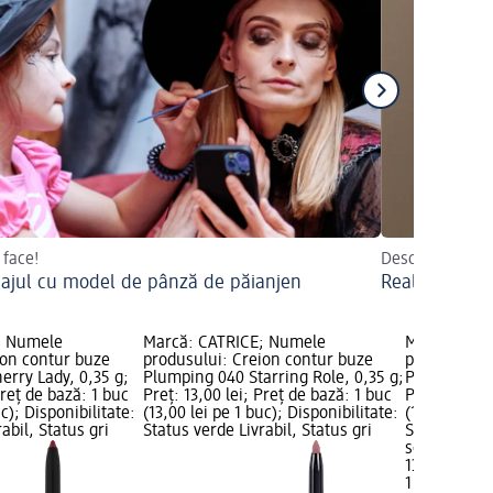
 face!
Descoperiți sfat
ajul cu model de pânză de păianjen
Realizați sin
; Numele
Marcă: CATRICE; Numele
Marcă: CAT
ion contur buze
produsului: Creion contur buze
produsului:
erry Lady, 0,35 g;
Plumping 040 Starring Role, 0,35 g;
Plumping 16
Preț de bază: 1 buc
Preț: 13,00 lei; Preț de bază: 1 buc
Preț: 13,00 
uc); Disponibilitate:
(13,00 lei pe 1 buc); Disponibilitate:
(13,00 lei pe
abil, Status gri
Status verde Livrabil, Status gri
Status verde
selectare 
13,00 lei
1 buc (13,00 