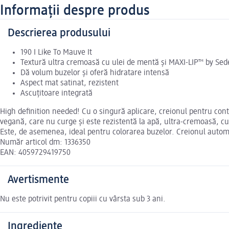
Informații despre produs
Descrierea produsului
190 I Like To Mauve It
Textură ultra cremoasă cu ulei de mentă și MAXI-LIP™ by Se
Dă volum buzelor și oferă hidratare intensă
Aspect mat satinat, rezistent
Ascuțitoare integrată
High definition needed! Cu o singură aplicare, creionul pentru cont
vegană, care nu curge și este rezistentă la apă, ultra-cremoasă, c
Este, de asemenea, ideal pentru colorarea buzelor. Creionul automati
Număr articol dm: 1336350
EAN: 4059729419750
Avertismente
Nu este potrivit pentru copiii cu vârsta sub 3 ani.
Ingrediente