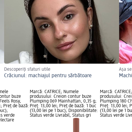
Descoperiți sfaturi utile
Așa se
Crăciunul: machiajul pentru sărbătoare
Machi
mele
Marcă: CATRICE; Numele
Marcă: CATRICE
contur buze
produsului: Creion contur buze
produsului: Cre
Feels Rosy,
Plumping 069 Mainhattan, 0,35 g;
Plumping 180 Ch
i; Preț de bază:
Preț: 13,00 lei; Preț de bază: 1 buc
Preț: 13,00 lei; 
buc);
(13,00 lei pe 1 buc); Disponibilitate:
(13,00 lei pe 1 b
us verde
Status verde Livrabil, Status gri
Status verde Livr
electare