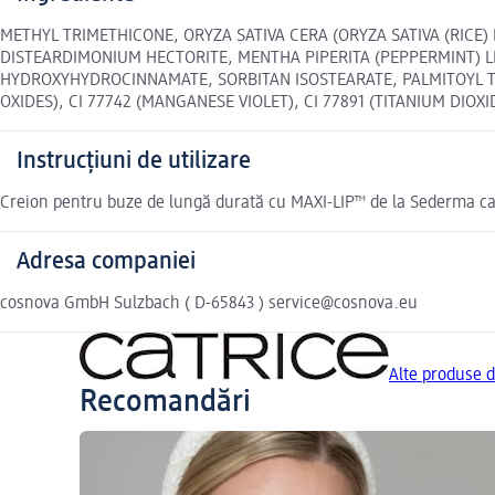
METHYL TRIMETHICONE, ORYZA SATIVA CERA (ORYZA SATIVA (RIC
DISTEARDIMONIUM HECTORITE, MENTHA PIPERITA (PEPPERMINT) LE
HYDROXYHYDROCINNAMATE, SORBITAN ISOSTEARATE, PALMITOYL TRIPEPT
OXIDES), CI 77742 (MANGANESE VIOLET), CI 77891 (TITANIUM DIOXIDE
Instrucțiuni de utilizare
Creion pentru buze de lungă durată cu MAXI-LIP™ de la Sederma car
Adresa companiei
cosnova GmbH Sulzbach ( D-65843 ) service@cosnova.eu
Alte produse 
Recomandări