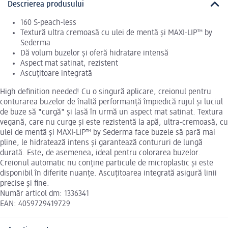
Descrierea produsului
160 S-peach-less
Textură ultra cremoasă cu ulei de mentă și MAXI-LIP™ by
Sederma
Dă volum buzelor și oferă hidratare intensă
Aspect mat satinat, rezistent
Ascuțitoare integrată
High definition needed! Cu o singură aplicare, creionul pentru
conturarea buzelor de înaltă performanță împiedică rujul și luciul
de buze să "curgă" și lasă în urmă un aspect mat satinat. Textura
vegană, care nu curge și este rezistentă la apă, ultra-cremoasă, cu
ulei de mentă și MAXI-LIP™ by Sederma face buzele să pară mai
pline, le hidratează intens și garantează contururi de lungă
durată. Este, de asemenea, ideal pentru colorarea buzelor.
Creionul automatic nu conține particule de microplastic și este
disponibil în diferite nuanțe. Ascuțitoarea integrată asigură linii
precise și fine.
Număr articol dm: 1336341
EAN: 4059729419729