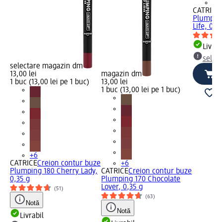
+6
CATRICE
Plumping
Life, 0,3
Livrab
selec
selectare magazin dm
13,00 lei
magazin dm
1 buc (13,00 lei pe 1 buc)
13,00 lei
1 buc (13,00 lei pe 1 buc)
+6
CATRICE
Creion contur buze
+6
Plumping 180 Cherry Lady,
CATRICE
Creion contur buze
0,35 g
Plumping 170 Chocolate
Lover, 0,35 g
(51)
(63)
Notă
Notă
Livrabil