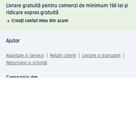
Livrare gratuită pentru comenzi de minimum 150 lei și
ridicare expres gratuită
Creați contul meu dm acum
Ajutor
Avantaje și Servicii
Relații clienți
Livrare și transport
Returnare și schimb
Compania dm
Compania
Responsabilitate
Carieră
Presă
Structura corporativă
Universul produselor dm
Lumea dm