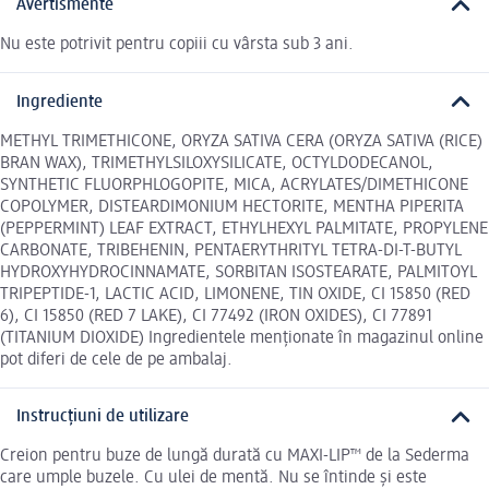
Avertismente
Nu este potrivit pentru copiii cu vârsta sub 3 ani.
Ingrediente
METHYL TRIMETHICONE, ORYZA SATIVA CERA (ORYZA SATIVA (RICE)
BRAN WAX), TRIMETHYLSILOXYSILICATE, OCTYLDODECANOL,
SYNTHETIC FLUORPHLOGOPITE, MICA, ACRYLATES/DIMETHICONE
COPOLYMER, DISTEARDIMONIUM HECTORITE, MENTHA PIPERITA
(PEPPERMINT) LEAF EXTRACT, ETHYLHEXYL PALMITATE, PROPYLENE
CARBONATE, TRIBEHENIN, PENTAERYTHRITYL TETRA-DI-T-BUTYL
HYDROXYHYDROCINNAMATE, SORBITAN ISOSTEARATE, PALMITOYL
TRIPEPTIDE-1, LACTIC ACID, LIMONENE, TIN OXIDE, CI 15850 (RED
6), CI 15850 (RED 7 LAKE), CI 77492 (IRON OXIDES), CI 77891
(TITANIUM DIOXIDE) Ingredientele menționate în magazinul online
pot diferi de cele de pe ambalaj.
Instrucțiuni de utilizare
Creion pentru buze de lungă durată cu MAXI-LIP™ de la Sederma
care umple buzele. Cu ulei de mentă. Nu se întinde și este