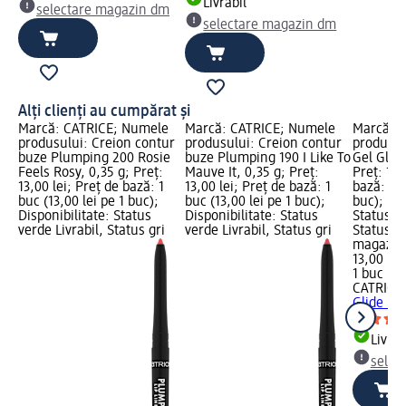
Livrabil
selectare magazin dm
selectare magazin dm
Alți clienți au cumpărat și
Marcă: CATRICE; Numele
Marcă: CATRICE; Numele
Marcă: 
produsului: Creion contur
produsului: Creion contur
produsul
buze Plumping 200 Rosie
buze Plumping 190 I Like To
Gel Glide
Feels Rosy, 0,35 g; Preț:
Mauve It, 0,35 g; Preț:
Preț: 13,
13,00 lei; Preț de bază: 1
13,00 lei; Preț de bază: 1
bază: 1 b
buc (13,00 lei pe 1 buc);
buc (13,00 lei pe 1 buc);
buc); Dis
Disponibilitate: Status
Disponibilitate: Status
Status ve
verde Livrabil, Status gri
verde Livrabil, Status gri
Status gr
magazin
13,00 lei
1 buc (13
CATRICE
Glide Lon
Livrab
selec