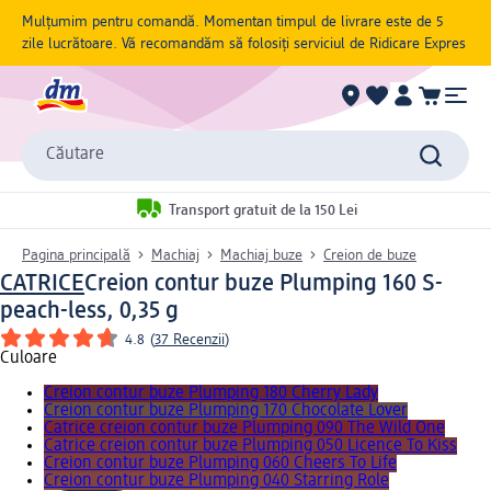
Mulțumim pentru comandă. Momentan timpul de livrare este de 5
zile lucrătoare. Vă recomandăm să folosiți serviciul de Ridicare Expres
Căutare
Transport gratuit de la 150 Lei
Pagina principală
Machiaj
Machiaj buze
Creion de buze
CATRICE
Creion contur buze Plumping 160 S-
peach-less, 0,35 g
4.8
(
37 Recenzii
)
Culoare
Creion contur buze Plumping 180 Cherry Lady
Creion contur buze Plumping 170 Chocolate Lover
Catrice creion contur buze Plumping 090 The Wild One
Catrice creion contur buze Plumping 050 Licence To Kiss
Creion contur buze Plumping 060 Cheers To Life
Creion contur buze Plumping 040 Starring Role