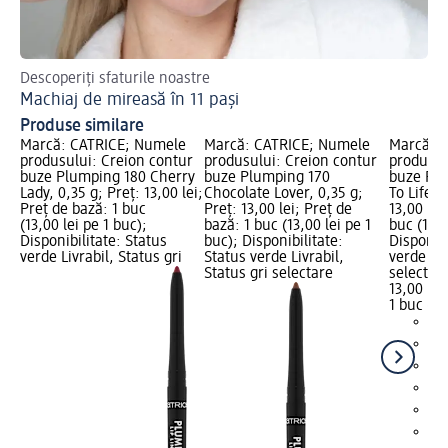
Descoperiți sfaturile noastre
Des
Machiaj de mireasă în 11 pași
Cr
Produse similare
Marcă: CATRICE; Numele
Marcă: CATRICE; Numele
Marcă: 
produsului: Creion contur
produsului: Creion contur
produsul
buze Plumping 180 Cherry
buze Plumping 170
buze Pl
Lady, 0,35 g; Preț: 13,00 lei;
Chocolate Lover, 0,35 g;
To Life, 
Preț de bază: 1 buc
Preț: 13,00 lei; Preț de
13,00 lei
(13,00 lei pe 1 buc);
bază: 1 buc (13,00 lei pe 1
buc (13,0
Disponibilitate: Status
buc); Disponibilitate:
Disponibi
verde Livrabil, Status gri
Status verde Livrabil,
verde Liv
Status gri selectare
selectar
13,00 lei
1 buc (13