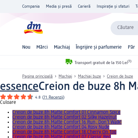
Compania
Media și presă
Carieră
Inspirație și sfaturi
T
Căutare
Nou
Mărci
Machiaj
Îngrijire și parfumerie
Păr
(1)
Transport gratuit de la 150 Lei
Pagina principală
Machiaj
Machiaj buze
Creion de buze
essence
Creion de buze 8h Ma
4.8
(
71 Recenzii
)
Culoare
Creion de buze 8h Matte Comfort 01 Cinnamon Spice
Creion de buze 8h Matte Comfort 02 Silky Hazelnut
Creion de buze 8h Matte Comfort 16 Run, Don’t Walk!
Creion de buze 8h Matte Comfort 04 Rosy Nude
Creion de buze 8h Matte Comfort 18 Cherry On Top
Creion de buze 8h Matte Comfort 07 Classic Red