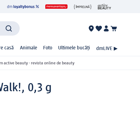
ire casă
Animale
Foto
Ultimele bucăți
dmLIVE ▶
m active beauty - revista online de beauty
alk!, 0,3 g