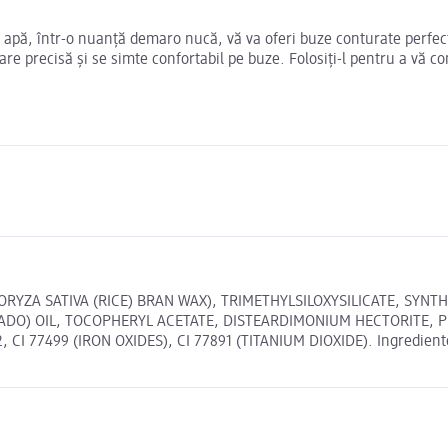
 apă, într-o nuanță demaro nucă, vă va oferi buze conturate perfect
are precisă și se simte confortabil pe buze. Folosiți-l pentru a vă c
ORYZA SATIVA (RICE) BRAN WAX), TRIMETHYLSILOXYSILICATE, SY
ADO) OIL, TOCOPHERYL ACETATE, DISTEARDIMONIUM HECTORITE, 
 77499 (IRON OXIDES), CI 77891 (TITANIUM DIOXIDE). Ingredientele