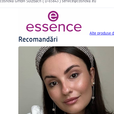
cosnova GmbH Sulzbach ( D-65843 ) service@cosnova.eu
Alte produse d
Recomandări