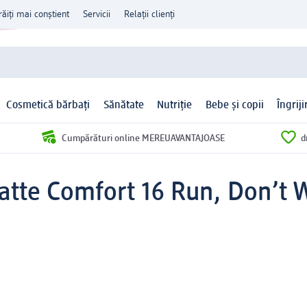
răiți mai conștient
Servicii
Relații clienți
Cosmetică bărbați
Sănătate
Nutriție
Bebe și copii
Îngrij
Cumpărături online MEREUAVANTAJOASE
d
tte Comfort 16 Run, Don’t W