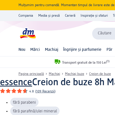
Mulțumim pentru comandă. Momentan timpul de livrare este de 5 
Compania
Media și presă
Carieră
Inspirație și sfaturi
T
Căutare
Nou
Mărci
Machiaj
Îngrijire și parfumerie
Păr
(1)
Transport gratuit de la 150 Lei
Pagina principală
Machiaj
Machiaj buze
Creion de buze
essence
Creion de buze 8h M
4.8
(
109 Recenzii
)
fără parabeni
fără parafină/ulei mineral