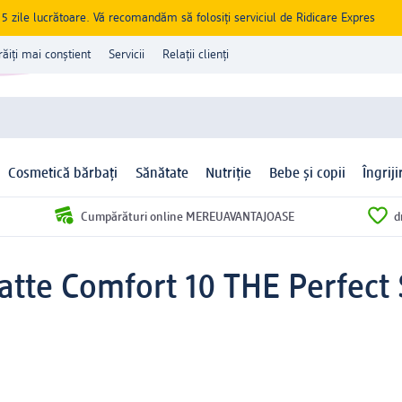
zile lucrătoare. Vă recomandăm să folosiți serviciul de Ridicare Expres
răiți mai conștient
Servicii
Relații clienți
Cosmetică bărbați
Sănătate
Nutriție
Bebe și copii
Îngrij
Cumpărături online MEREUAVANTAJOASE
d
atte Comfort 10 THE Perfect 