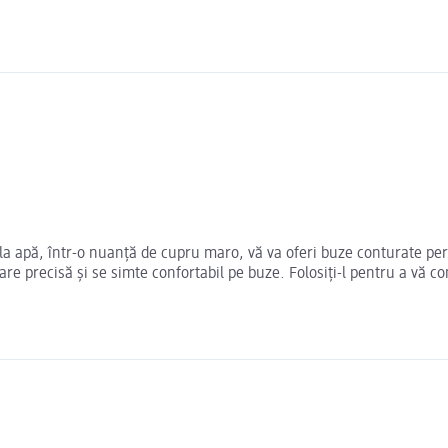
a apă, într-o nuanță de cupru maro, vă va oferi buze conturate perf
are precisă și se simte confortabil pe buze. Folosiți-l pentru a vă c