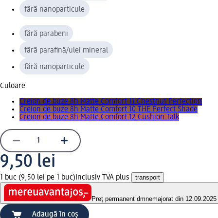
fără nanoparticule
fără parabeni
fără parafină/ulei mineral
fără nanoparticule
Culoare
Creion de buze 8h Matte Comfort 11 Chestnut Perfection
Creion de buze 8h Matte Comfort 10 THE Perfect Shade
Creion de buze 8h Matte Comfort 12 Cushion Talk
9,50 lei
1 buc (9,50 lei pe 1 buc)
Inclusiv TVA plus
transport
Preț permanent dm
nemajorat din 12.09.2025
Adaugă în coș