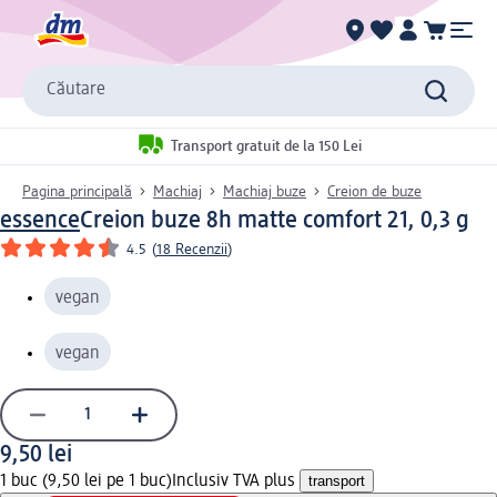
Căutare
Transport gratuit de la 150 Lei
Pagina principală
Machiaj
Machiaj buze
Creion de buze
essence
Creion buze 8h matte comfort 21, 0,3 g
4.5
(
18 Recenzii
)
vegan
vegan
9,50 lei
1 buc (9,50 lei pe 1 buc)
Inclusiv TVA plus
transport