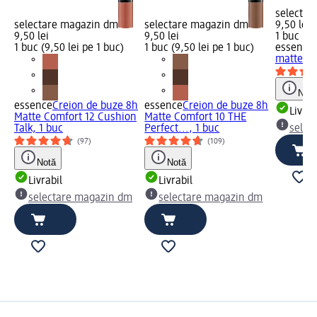
selectar
selectare magazin dm
selectare magazin dm
9,50 lei
9,50 lei
9,50 lei
1 buc (9,
1 buc (9,50 lei pe 1 buc)
1 buc (9,50 lei pe 1 buc)
essence
matte co
Notă
essence
Creion de buze 8h
essence
Creion de buze 8h
Livrab
Matte Comfort 12 Cushion
Matte Comfort 10 THE
Talk, 1 buc
Perfect..., 1 buc
selec
(97)
(109)
Notă
Notă
Livrabil
Livrabil
selectare magazin dm
selectare magazin dm