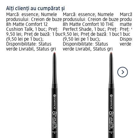
Alți clienți au cumpărat și
Marcă: essence; Numele
Marcă: essence; Numele
Marcă: 
produsului: Creion de buze
produsului: Creion de buze
produsul
8h Matte Comfort 12
8h Matte Comfort 10 THE
matte co
Cushion Talk, 1 buc; Preț:
Perfect Shade, 1 buc; Preț:
Preț: 9,5
9,50 lei; Preț de bază: 1 buc
9,50 lei; Preț de bază: 1 buc
1 buc (9,
(9,50 lei pe 1 buc);
(9,50 lei pe 1 buc);
Disponibi
Disponibilitate: Status
Disponibilitate: Status
verde Liv
verde Livrabil, Status gri
verde Livrabil, Status gri