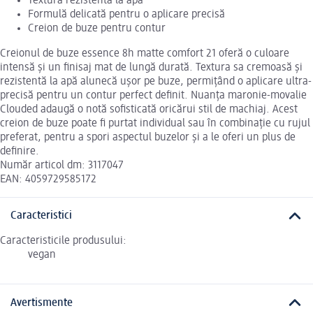
Textură rezistentă la apă
Formulă delicată pentru o aplicare precisă
Creion de buze pentru contur
Creionul de buze essence 8h matte comfort 21 oferă o culoare
intensă și un finisaj mat de lungă durată. Textura sa cremoasă și
rezistentă la apă alunecă ușor pe buze, permițând o aplicare ultra-
precisă pentru un contur perfect definit. Nuanța maronie-movalie
Clouded adaugă o notă sofisticată oricărui stil de machiaj. Acest
creion de buze poate fi purtat individual sau în combinație cu rujul
preferat, pentru a spori aspectul buzelor și a le oferi un plus de
definire.
Număr articol dm: 3117047
EAN: 4059729585172
Caracteristici
Caracteristicile produsului:
vegan
Avertismente