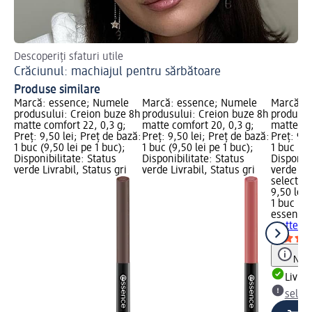
Descoperiți sfaturi utile
Așa
Crăciunul: machiajul pentru sărbătoare
Ma
Produse similare
Marcă: essence; Numele
Marcă: essence; Numele
Marcă: 
produsului: Creion buze 8h
produsului: Creion buze 8h
produsul
matte comfort 22, 0,3 g;
matte comfort 20, 0,3 g;
matte co
Preț: 9,50 lei; Preț de bază:
Preț: 9,50 lei; Preț de bază:
Preț: 9,5
1 buc (9,50 lei pe 1 buc);
1 buc (9,50 lei pe 1 buc);
1 buc (9,
Disponibilitate: Status
Disponibilitate: Status
Disponibi
verde Livrabil, Status gri
verde Livrabil, Status gri
verde Liv
selectar
9,50 lei
1 buc (9,
essence
matte co
Notă
Livrab
selec